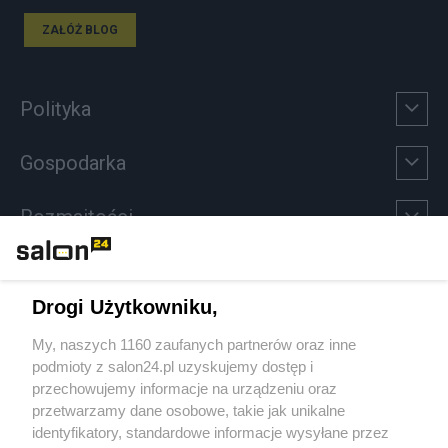
ZAŁÓŻ BLOG
Polityka
Gospodarka
Rozmaitości
Technologie
Drogi Użytkowniku,
Sport
My, naszych 1160 zaufanych partnerów oraz inne
podmioty z salon24.pl uzyskujemy dostęp i
Społeczeństwo
przechowujemy informacje na urządzeniu oraz
przetwarzamy dane osobowe, takie jak unikalne
Kultura
identyfikatory, standardowe informacje wysyłane przez