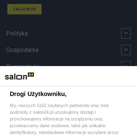
ZAŁÓŻ BLOG
Polityka
Gospodarka
Rozmaitości
Technologie
Drogi Użytkowniku,
Sport
My, naszych 1162 zaufanych partnerów oraz inne
podmioty z salon24.pl uzyskujemy dostęp i
Społeczeństwo
przechowujemy informacje na urządzeniu oraz
przetwarzamy dane osobowe, takie jak unikalne
Kultura
identyfikatory, standardowe informacje wysyłane przez