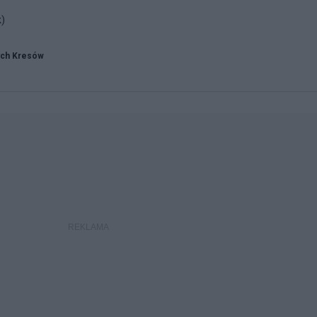
k)
ych Kresów