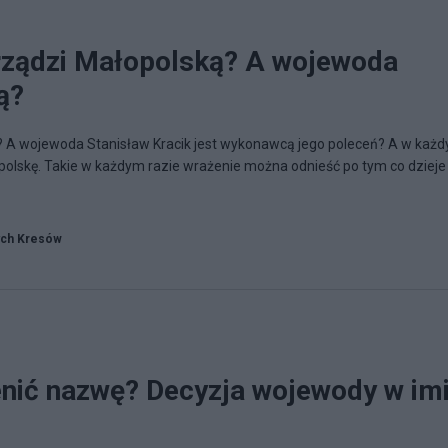
rządzi Małopolską? A wojewoda
ą?
? A wojewoda Stanisław Kracik jest wykonawcą jego poleceń? A w każ
polskę. Takie w każdym razie wrażenie można odnieść po tym co dzieje 
ych Kresów
nić nazwę? Decyzja wojewody w im