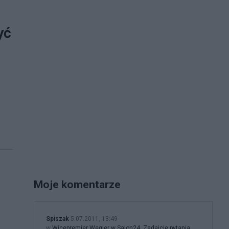
yć
Moje komentarze
Spiszak
5.07.2011, 13:49
w
Wicepremier Wegier w Salon24. Zadajcie pytania