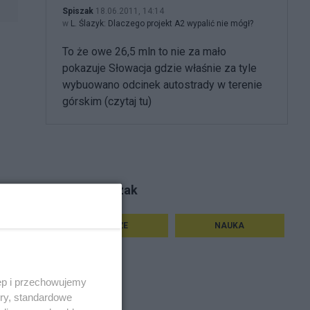
Spiszak
18.06.2011, 14:14
w
L. Ślazyk: Dlaczego projekt A2 wypalić nie mógł?
To że owe 26,5 mln to nie za mało
pokazuje Słowacja gdzie właśnie za tyle
wybuowano odcinek autostrady w terenie
górskim (czytaj tu)
Tematy Spiszak
PODRÓŻE
NAUKA
ęp i przechowujemy
ory, standardowe