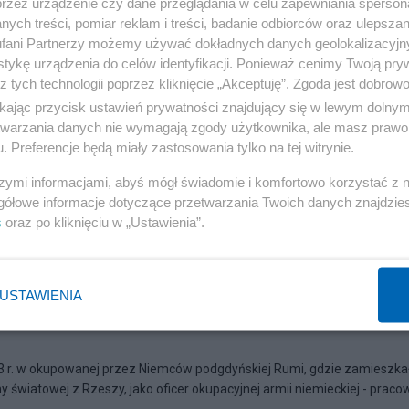
przez urządzenie czy dane przeglądania w celu zapewniania sperson
ych treści, pomiar reklam i treści, badanie odbiorców oraz ulepszan
fani Partnerzy możemy używać dokładnych danych geolokalizacyjn
tykę urządzenia do celów identyfikacji. Ponieważ cenimy Twoją pry
z tych technologii poprzez kliknięcie „Akceptuję”. Zgoda jest dobro
ikając przycisk ustawień prywatności znajdujący się w lewym dolny
etwarzania danych nie wymagają zgody użytkownika, ale masz prawo 
. Preferencje będą miały zastosowania tylko na tej witrynie.
szymi informacjami, abyś mógł świadomie i komfortowo korzystać z
gółowe informacje dotyczące przetwarzania Twoich danych znajdzi
s
oraz po kliknięciu w „Ustawienia”.
a tablicą"Erikę Steinbach"... Czcim
USTAWIENIA
943 r. w okupowanej przez Niemców podgdyńskiej Rumi, gdzie zamieszkał
ny światowej z Rzeszy, jako oficer okupacyjnej armii niemieckiej - praco