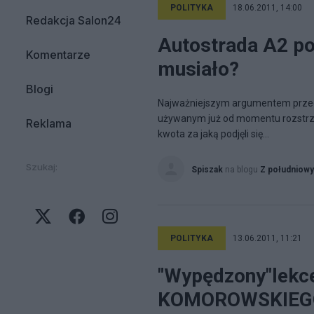
POLITYKA
18.06.2011, 14:00
Redakcja Salon24
Autostrada A2 po 
Komentarze
musiało?
Blogi
Najważniejszym argumentem przeciw
używanym już od momentu rozstrzyg
Reklama
kwota za jaką podjęli się...
Szukaj:
Spiszak
na blogu
Z południow
POLITYKA
13.06.2011, 11:21
"Wypędzony"lekc
KOMOROWSKIEG