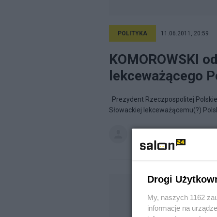
POLITYKA
11.06.2011, 20:59
KOMOROWSKI odzn
lekceważącego P
Prezydent Rzeczpospolitej Polskie
Słowackiej lekceważącemu(?) Polskę
Spiszak
na blogu
Z południow
Drogi Użytkow
My, naszych 1162 zau
informacje na urządze