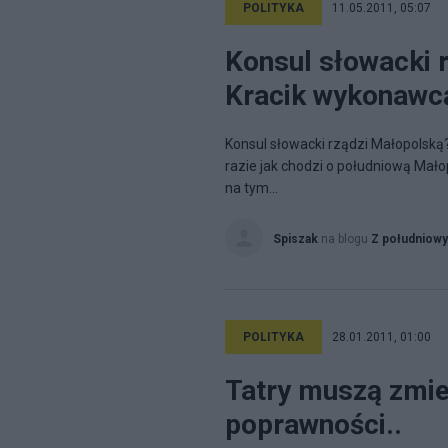
POLITYKA
11.05.2011, 05:07
Konsul słowacki 
Kracik wykonawc
Konsul słowacki rządzi Małopolską
razie jak chodzi o południową Mało
na tym...
Spiszak
na blogu
Z południow
POLITYKA
28.01.2011, 01:00
Tatry muszą zmie
poprawności..