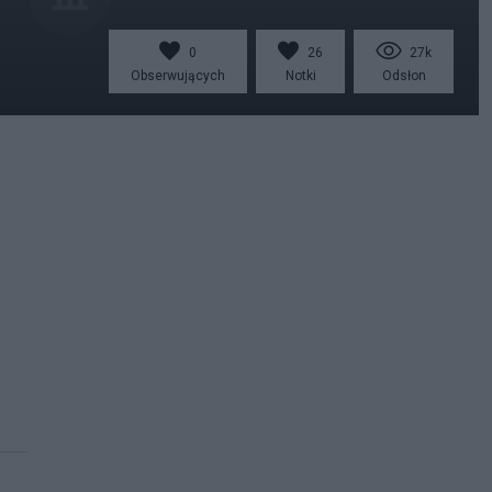
0
26
27k
Obserwujących
Notki
Odsłon