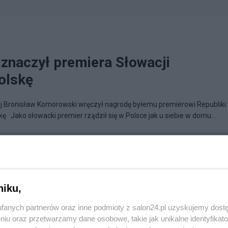
aczył premiera Słowacji
olskę
j Bronisław Komorowski wręczył nagrodę byłemu premierowi Republiki
 Jako słowacki premier rządził się w Polsce jak u siebie w domu...
ych Kresów
niku,
fanych partnerów oraz inne podmioty z salon24.pl uzyskujemy dost
niu oraz przetwarzamy dane osobowe, takie jak unikalne identyfikat