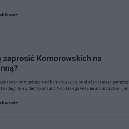
ych Kresów
 zaprosić Komorowskich na
inną?
azd rodzinny musi zaprosić Komorowskich, bo ci później także zamieszk
ażdego to ewidentny absurd. A do takiego właśnie absurdu chce - jak..
ych Kresów