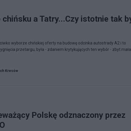
chińsku a Tatry...Czy istotnie tak b
ko wyborze chińskiej oferty na budowę odcinka autostrady A2 i to
nięcia przetargu, była - zdaniem krytykujących ten wybór - zbyt mała
ych Kresów
eważący Polskę odznaczony przez
O