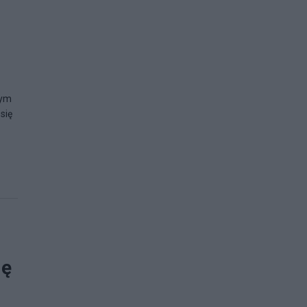
dym
się
ię