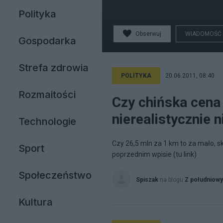
Polityka
Obserwuj
WIADOMOŚĆ
Gospodarka
Strefa zdrowia
POLITYKA
20.06.2011, 08:40
Rozmaitości
Czy chińska cena
nierealistycznie 
Technologie
Czy 26,5 mln za 1 km to za mało, s
Sport
poprzednim wpisie (tu link)
Społeczeństwo
Spiszak
na blogu
Z południow
Kultura