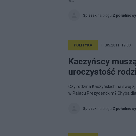
w...
Spiszak
na blogu
Z południow
POLITYKA
11.05.2011, 19:00
Kaczyńscy muszą
uroczystość rodz
Czy rodzina Kaczyńskich na swój zj
w Pałacu Prezydenckim? Chyba dla k
Spiszak
na blogu
Z południow