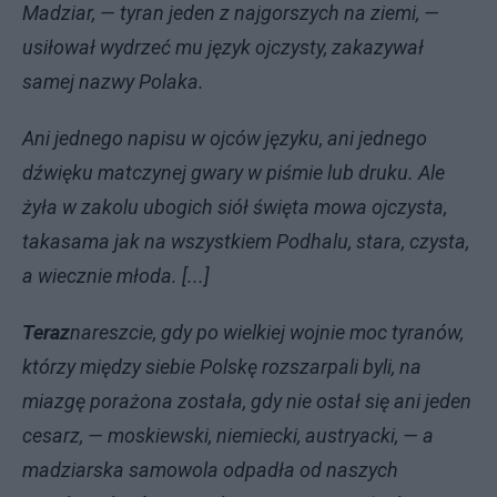
Madziar, — tyran jeden z najgorszych na ziemi, —
usiłował wydrzeć mu język ojczysty, zakazywał
samej nazwy Polaka.
Ani jednego napisu w ojców języku, ani jednego
dźwięku matczynej gwary w piśmie lub druku. Ale
żyła w zakolu ubogich siół święta mowa ojczysta,
takasama jak na wszystkiem Podhalu, stara, czysta,
a wiecznie młoda. [...]
Teraz
nareszcie, gdy po wielkiej wojnie moc tyranów,
którzy między siebie Polskę rozszarpali byli, na
miazgę porażona została, gdy nie ostał się ani jeden
cesarz, — moskiewski, niemiecki, austryacki, — a
madziarska samowola odpadła od naszych