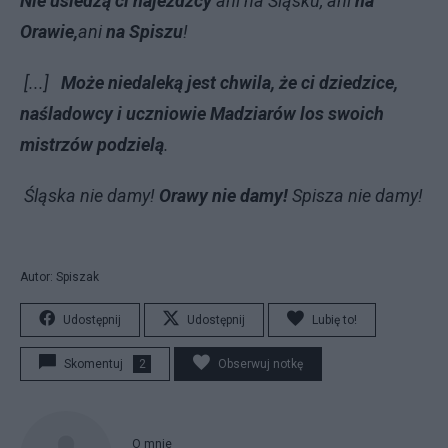
Nie usiedzą ci najeźdźcy
ani na Śląsku, ani
na
Orawie,
ani
na Spiszu
!
[...]
Może niedaleką jest chwila, że ci dziedzice,
naśladowcy i uczniowie Madziarów los swoich
mistrzów podzielą
.
Śląska nie damy!
Orawy nie damy!
Spisza nie damy!
Autor: Spiszak
Udostępnij
Udostępnij
Lubię to!
Skomentuj
2
Obserwuj notkę
O mnie