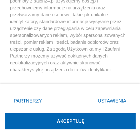
podmioty z salon24.pl uzyskujemy dostęp i
przechowujemy informacje na urządzeniu oraz
Redakcja
207
przetwarzamy dane osobowe, takie jak unikalne
identyfikatory, standardowe informacje wysyłane przez
#
KO
urządzenie czy dane przeglądania w celu zapewniania
spersonalizowanych reklam, wybór spersonalizowanych
treści, pomiar reklam i treści, badanie odbiorców oraz
ulepszanie usług. Za zgodą Użytkownika my i Zaufani
Partnerzy możemy używać dokładnych danych
geolokalizacyjnych oraz aktywnie skanować
charakterystykę urządzenia do celów identyfikacji.
Ponieważ cenimy Twoją prywatność, prosimy o zgodę na
Pierwsza taka deklaracja Tuska. "Giertych
korzystanie z tych technologii poprzez kliknięcie
„Akceptuję”. Zgoda jest dobrowolna i zawsze możesz ją
nie jest świętą krową"
zmienić/wycofać klikając przycisk ustawień prywatności
PARTNERZY
USTAWIENIA
znajdujący się w lewym dolnym rogu strony
. Niektóre
Redakcja
90
rodzaje przetwarzania danych nie wymagają zgody
użytkownika, ale masz prawo sprzeciwić się takiemu
AKCEPTUJĘ
przetwarzaniu. Preferencje będą miały zastosowania tylko
na tej witrynie.
Tomograf na denacie? Arłukowicz porównał to do badania