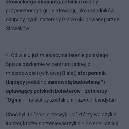
słowackiego okupanta
, członka rodziny
przywiezionej z głębi Słowacji, jako urzędników
okupacyjnych, na tereny Polski okupowanej przez
Słowaków.
4. Od wielu już miesięcy na terenie polskiego
Spisza bezkarnie w centrum jednej z
miejscowości (w Nowej Białej)
stoi pomnik
(będący
podobno
samowolą budowlaną
(?)
opluwający polskich bohaterów - żołnierzy
"Ognia"
- na tablicy zostali oni nazwani bandytami.
Choć byli to "Żołnierze wyklęci" którzy walczyli z
ludźmi, którzy sprzeniewierzyli się Polsce i działali