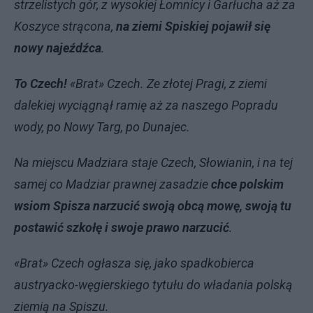
strzelistych gór, z wysokiej Łomnicy i Garłucha aż za
Koszyce strącona,
na ziemi Spiskiej pojawił się
nowy najeźdźca
.
To Czech!
«Brat» Czech. Ze złotej Pragi, z ziemi
dalekiej wyciągnął ramię aż za naszego Popradu
wody, po Nowy Targ, po Dunajec.
Na miejscu Madziara staje Czech, Słowianin, i na tej
samej co Madziar prawnej zasadzie
chce polskim
wsiom Spisza narzucić swoją obcą mowę, swoją tu
postawić szkołę i swoje prawo narzucić
.
«Brat» Czech ogłasza się, jako spadkobierca
austryacko-węgierskiego tytułu do władania polską
ziemią na Spiszu.