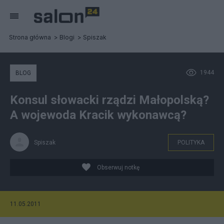
Strona główna
Blogi
Spiszak
1944
BLOG
Konsul słowacki rządzi Małopolską?
A wojewoda Kracik wykonawcą?
Spiszak
POLITYKA
Obserwuj notkę
11.05.2011