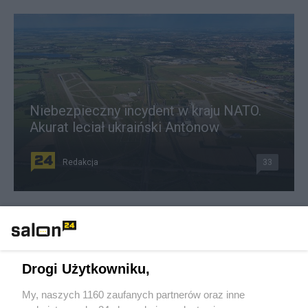
Niebezpieczny incydent w kraju NATO.
Akurat leciał ukraiński Antonow
Redakcja
33
Sikorski nie gryzł się w język. Tak określił Giorgię Meloni
Redakcja
93
Drogi Użytkowniku,
Nawrocki rozmawiał z Trumpem. Autostrada dla armii USA
My, naszych 1160 zaufanych partnerów oraz inne
jest otwarta