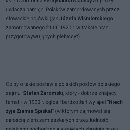
księdza infułata
Ferdynanda Machay'a
itp. czy
uwłacza pamięci Polaków zamordowanych przez
słowackie bojówki (jak
Józefa Wiśmierskiego
zamordowanego 21.06.1920 r. w trakcie prac
przygotowywujących plebiscyt).
Co by o takie postawie polskich posłów polskiego
sejmu
Stefan Żeromski
, który - dobrze znający
temat - w 1920 r. ogłosił bardzo żarliwy apel
"Niech
żyje Ziemia Spiska!"
(w którym zajmował się
całością ziem zamieszkałych przez ludność
polskiego pochodzenia a zajętych zbrojnie przez