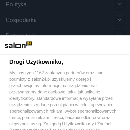
Polityka
Gospodarka
Rozmaitości
Technologie
Drogi Użytkowniku,
Sport
My, naszych 1162 zaufanych partnerów oraz inne
podmioty z salon24.pl uzyskujemy dostęp i
Społeczeństwo
przechowujemy informacje na urządzeniu oraz
przetwarzamy dane osobowe, takie jak unikalne
Kultura
identyfikatory, standardowe informacje wysyłane przez
urządzenie czy dane przeglądania w celu zapewniania
spersonalizowanych reklam, wybór spersonalizowanych
treści, pomiar reklam i treści, badanie odbiorców oraz
ulepszanie usług. Za zgodą Użytkownika my i Zaufani
X
Facebook
Instagram
Youtube