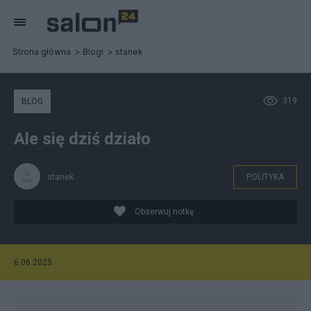
Strona główna
Blogi
stanek
319
BLOG
Ale się dziś działo
stanek
POLITYKA
Obserwuj notkę
6.06.2025