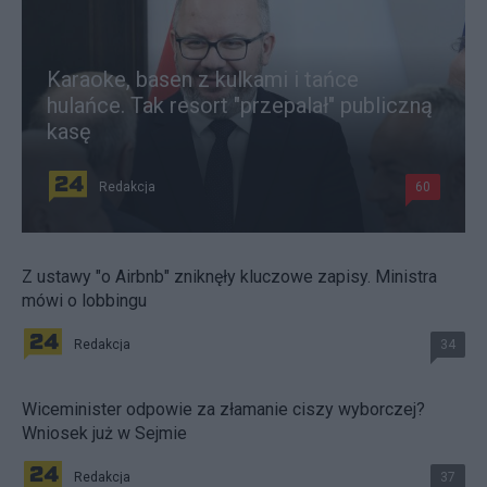
Karaoke, basen z kulkami i tańce
hulańce. Tak resort "przepalał" publiczną
kasę
Redakcja
60
Z ustawy "o Airbnb" zniknęły kluczowe zapisy. Ministra
mówi o lobbingu
Redakcja
34
Wiceminister odpowie za złamanie ciszy wyborczej?
Wniosek już w Sejmie
Redakcja
37