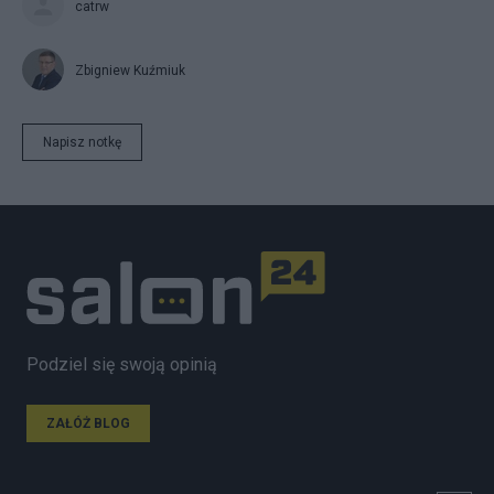
catrw
Zbigniew Kuźmiuk
Napisz notkę
Podziel się swoją opinią
ZAŁÓŻ BLOG