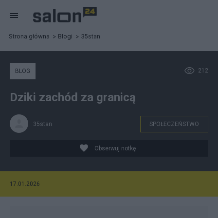
Strona główna
Blogi
35stan
212
BLOG
Dziki zachód za granicą
35stan
SPOŁECZEŃSTWO
Obserwuj notkę
17.01.2026