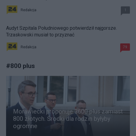
Redakcja
1
Audyt Szpitala Południowego potwierdził najgorsze.
Trzaskowski musiał to przyznać
Redakcja
79
#
800 plus
Morawiecki proponuje 3600 plus zamiast
800 złotych. Środki dla rodzin byłyby
ogromne