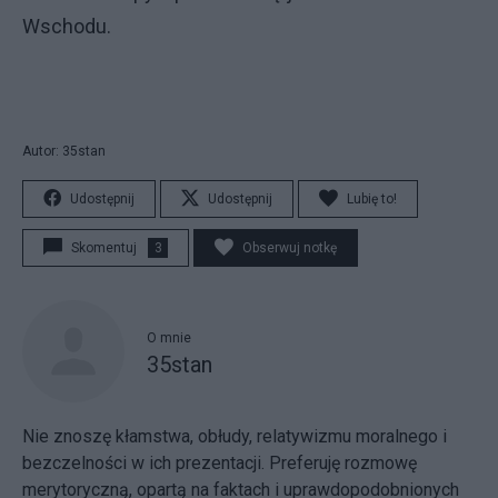
Wschodu.
Autor: 35stan
Udostępnij
Udostępnij
Lubię to!
Skomentuj
3
Obserwuj notkę
O mnie
35stan
Nie znoszę kłamstwa, obłudy, relatywizmu moralnego i
bezczelności w ich prezentacji. Preferuję rozmowę
merytoryczną, opartą na faktach i uprawdopodobnionych