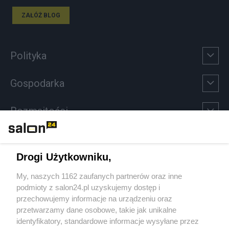
ZAŁÓŻ BLOG
Polityka
Gospodarka
Rozmaitości
Technologie
Drogi Użytkowniku,
Sport
My, naszych 1162 zaufanych partnerów oraz inne
podmioty z salon24.pl uzyskujemy dostęp i
Społeczeństwo
przechowujemy informacje na urządzeniu oraz
przetwarzamy dane osobowe, takie jak unikalne
Kultura
identyfikatory, standardowe informacje wysyłane przez