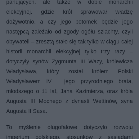
panujących, ale także w dobie monarchii
elekcyjnej, gdzie król sprawował władzę
dożywotnio, a czy jego potomek będzie jego
następcą zależało od zgody ogółu szlachty, czyli
obywateli – zresztą stało się tak tylko w ciągu całej
historii monarchii elekcyjnej tylko trzy razy –
dotyczyły synów Zygmunta III Wazy, królewicza
Władysława, który został królem Polski
Władysławem IV i jego przyrodniego brata,
młodszego o 11 lat, Jana Kazimierza, oraz króla
Augusta III Mocnego z dynasti Wettinów, syna
Augusta II Sasa.
To myślenie długofalowe dotyczyło rozwoju
imperium polskiego, stosunków z sąsiadami