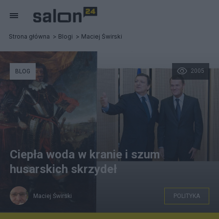
Strona główna
Blogi
Maciej Świrski
2005
BLOG
Ciepła woda w kranie i szum
husarskich skrzydeł
Maciej Świrski
POLITYKA
Po lewej Krół Władysław IV, a po prawej...