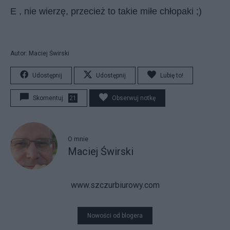
E , nie wierzę, przecież to takie miłe chłopaki ;)
Autor: Maciej Świrski
Udostępnij
Udostępnij
Lubię to!
Skomentuj
21
Obserwuj notkę
O mnie
Maciej Świrski
www.szczurbiurowy.com
Nowości od blogera