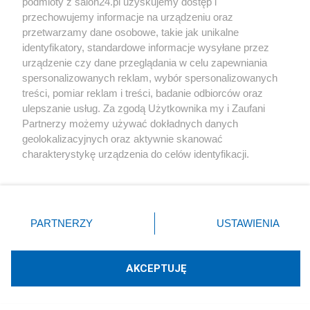
podmioty z salon24.pl uzyskujemy dostęp i
przechowujemy informacje na urządzeniu oraz
przetwarzamy dane osobowe, takie jak unikalne
identyfikatory, standardowe informacje wysyłane przez
urządzenie czy dane przeglądania w celu zapewniania
Komentarze
spersonalizowanych reklam, wybór spersonalizowanych
treści, pomiar reklam i treści, badanie odbiorców oraz
ulepszanie usług. Za zgodą Użytkownika my i Zaufani
POKAŻ KOMENTARZE (21)
Partnerzy możemy używać dokładnych danych
geolokalizacyjnych oraz aktywnie skanować
Inne tematy w dziale
Polityka
charakterystykę urządzenia do celów identyfikacji.
Ponieważ cenimy Twoją prywatność, prosimy o zgodę na
korzystanie z tych technologii poprzez kliknięcie
#
NATO
„Akceptuję”. Zgoda jest dobrowolna i zawsze możesz ją
zmienić/wycofać klikając przycisk ustawień prywatności
PARTNERZY
USTAWIENIA
znajdujący się w lewym dolnym rogu strony
. Niektóre
rodzaje przetwarzania danych nie wymagają zgody
użytkownika, ale masz prawo sprzeciwić się takiemu
AKCEPTUJĘ
przetwarzaniu. Preferencje będą miały zastosowania tylko
na tej witrynie.