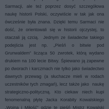
Sarmacji, ale też poprzez dosyć szczegółowa
naukę historii Polski, oczywiście w tak jak ona
ówcześnie była znana. Dzięki temu Sarmaci nie
dość, że orientowali się w historii ojczystej, to
otaczali ją czcią. Jednym ze świadectw takiego
podejścia jest np. „Pieśń o bitwie pod
Grunwaldem” licząca 50 zwrotek, którą wydano
drukiem na 100 lecie Bitwy. Śpiewano ją zapewne
po dworach i karczmach nie tylko jako świadectwo
dawnych przewag (a słuchacze mieli w rodach
uczestników tych zmagań), lecz także jako naukę
strategiczno-polityczną. Kto ciekaw niech kupi
fenomenalną płytę Jacka Korabity Kowalskiego
„Wojna i Miłość” gdzie tę pieśń Mistrz Kowalski