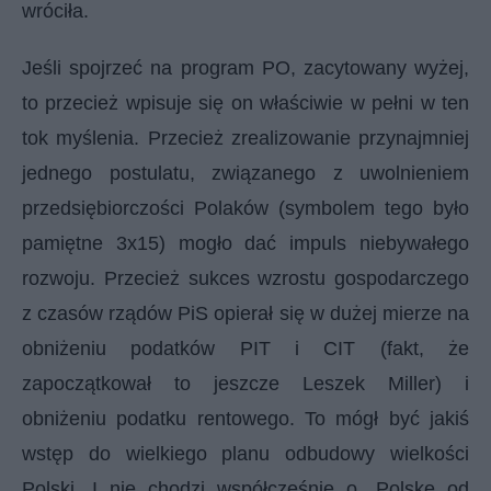
wróciła.
Jeśli spojrzeć na program PO, zacytowany wyżej,
to przecież wpisuje się on właściwie w pełni w ten
tok myślenia. Przecież zrealizowanie przynajmniej
jednego postulatu, związanego z uwolnieniem
przedsiębiorczości Polaków (symbolem tego było
pamiętne 3x15) mogło dać impuls niebywałego
rozwoju. Przecież sukces wzrostu gospodarczego
z czasów rządów PiS opierał się w dużej mierze na
obniżeniu podatków PIT i CIT (fakt, że
zapoczątkował to jeszcze Leszek Miller) i
obniżeniu podatku rentowego. To mógł być jakiś
wstęp do wielkiego planu odbudowy wielkości
Polski. I nie chodzi współcześnie o „Polskę od