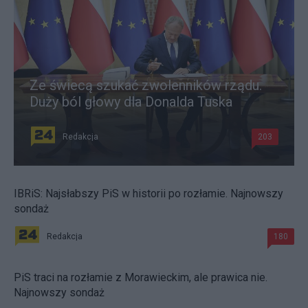
Ze świecą szukać zwolenników rządu.
Duży ból głowy dla Donalda Tuska
Redakcja
203
IBRiS: Najsłabszy PiS w historii po rozłamie. Najnowszy
sondaż
Redakcja
180
PiS traci na rozłamie z Morawieckim, ale prawica nie.
Najnowszy sondaż