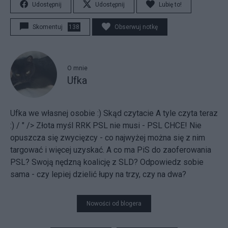
Udostępnij
Udostępnij
Lubię to!
Skomentuj
138
Obserwuj notkę
O mnie
Ufka
Ufka we własnej osobie :) Skąd
czytacie A tyle
czyta teraz
:)
/
" /> Złota myśl RRK PSL nie musi - PSL CHCE! Nie
opuszcza się zwycięzcy - co najwyżej można się z nim
targować i więcej uzyskać. A co ma PiS do zaoferowania
PSL? Swoją nędzną koalicję z SLD? Odpowiedz sobie
sama - czy lepiej dzielić łupy na trzy, czy na dwa?
Nowości od blogera