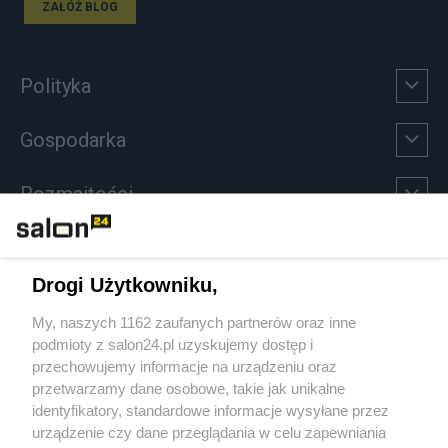
ZAŁÓŻ BLOG
Polityka
Gospodarka
Rozmaitości
Technologie
Drogi Użytkowniku,
Sport
My, naszych 1162 zaufanych partnerów oraz inne
podmioty z salon24.pl uzyskujemy dostęp i
Społeczeństwo
przechowujemy informacje na urządzeniu oraz
przetwarzamy dane osobowe, takie jak unikalne
Kultura
identyfikatory, standardowe informacje wysyłane przez
urządzenie czy dane przeglądania w celu zapewniania