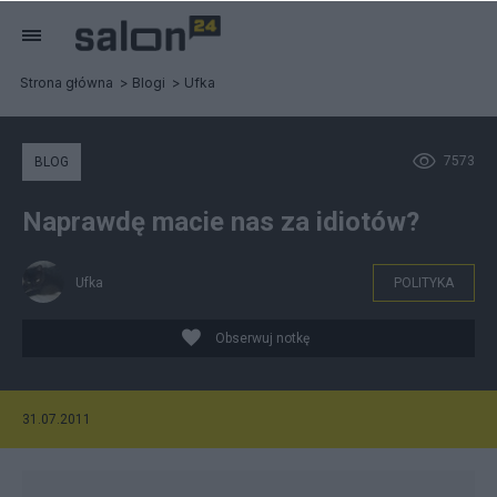
Strona główna
Blogi
Ufka
7573
BLOG
Naprawdę macie nas za idiotów?
Ufka
POLITYKA
Obserwuj notkę
31.07.2011