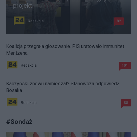
projekt
Redakcja
82
Koalicja przegrała głosowanie. PiS uratowało immunitet
Mentzena
Redakcja
101
Kaczyński znowu namieszał? Stanowcza odpowiedź
Bosaka
Redakcja
88
#
Sondaż