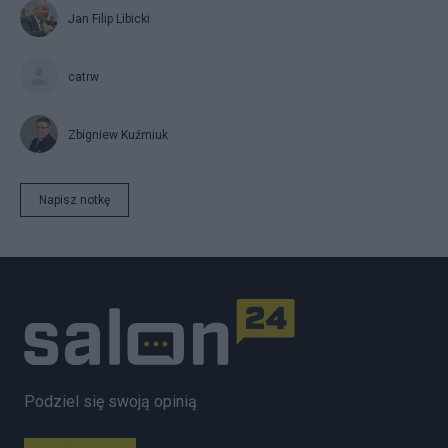
Jan Filip Libicki
catrw
Zbigniew Kuźmiuk
Napisz notkę
Podziel się swoją opinią