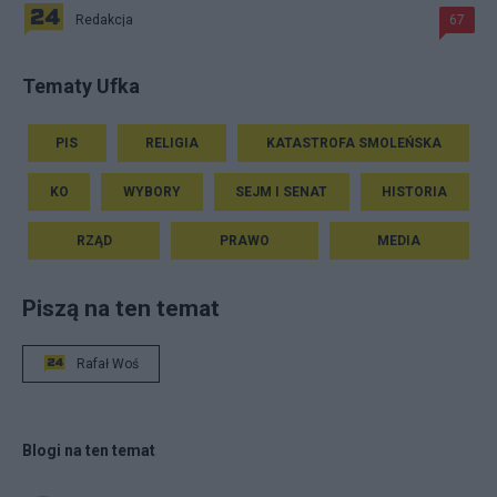
Redakcja
67
Tematy Ufka
PIS
RELIGIA
KATASTROFA SMOLEŃSKA
KO
WYBORY
SEJM I SENAT
HISTORIA
RZĄD
PRAWO
MEDIA
Piszą na ten temat
Rafał Woś
Blogi na ten temat