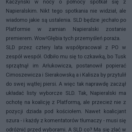
Kaczyński w nocy o północy spotkał się z
Napieralskim. Nikt tego spotkania nie widział, ale
wiadomo jakie są ustalenia. SLD będzie jechało po
Platformie w zamian Napieralski zostanie
premierem. Wow!Głębia tych przemyśleń poraża.
SLD przez cztery lata współpracował z PO w
zespół wespół. Odbiło mu się to czkawką, bo Tusk
sprzątnął im Arłukowicza, postanowił popierać
Cimoszewicza i Sierakowską a i Kalisza by przytulił
do swej wątłej piersi. A więc tak naprawdę zaczął
układać listy wyborcze SLD. Tak, Napieralski ma
ochotę na koalicję z Platformą, ale przecież nie z
pozycji dziada pod kościołem. Nawet koalicjant
szura - i każdy z komentatorów tłumaczy - musi się
odróżnić przed wyborami. A SLD co? Ma się zlać w