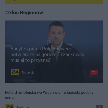
#
Głos Regionów
Audyt Szpitala Południowego
potwierdził najgorsze. Trzaskowski
musiał to przyznać
Redakcja
79
Rekord na lotnisku we Wrocławiu. Te kierunki podbiły
serca
Redakcja
1