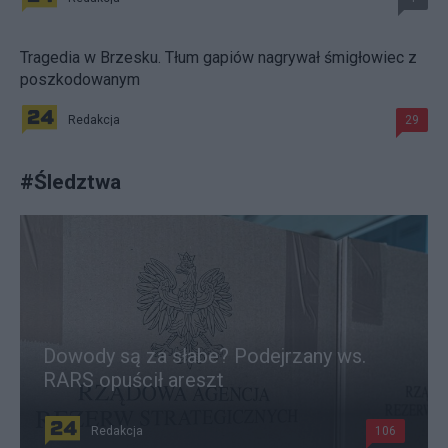
Tragedia w Brzesku. Tłum gapiów nagrywał śmigłowiec z
poszkodowanym
Redakcja
29
#
Śledztwa
Dowody są za słabe? Podejrzany ws.
RARS opuścił areszt
Redakcja
106