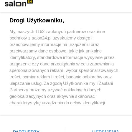
Technologie
Drogi Użytkowniku,
Sport
My, naszych 1162 zaufanych partnerów oraz inne
podmioty z salon24.pl uzyskujemy dostęp i
Społeczeństwo
przechowujemy informacje na urządzeniu oraz
przetwarzamy dane osobowe, takie jak unikalne
Kultura
identyfikatory, standardowe informacje wysyłane przez
urządzenie czy dane przeglądania w celu zapewniania
spersonalizowanych reklam, wybór spersonalizowanych
treści, pomiar reklam i treści, badanie odbiorców oraz
ulepszanie usług. Za zgodą Użytkownika my i Zaufani
X
Facebook
Instagram
Youtube
Partnerzy możemy używać dokładnych danych
geolokalizacyjnych oraz aktywnie skanować
charakterystykę urządzenia do celów identyfikacji.
Web Content Media sp. z o. o. © 2022
Ponieważ cenimy Twoją prywatność, prosimy o zgodę na
korzystanie z tych technologii poprzez kliknięcie
„Akceptuję”. Zgoda jest dobrowolna i zawsze możesz ją
Pomoc
O nas
Praca
Reklama
Kontakt
zmienić/wycofać klikając przycisk ustawień prywatności
PARTNERZY
USTAWIENIA