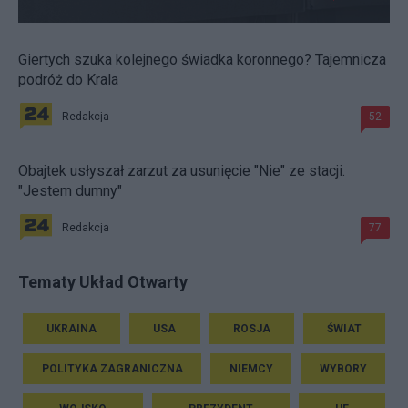
Giertych szuka kolejnego świadka koronnego? Tajemnicza
podróż do Krala
Redakcja
52
Obajtek usłyszał zarzut za usunięcie "Nie" ze stacji.
"Jestem dumny"
Redakcja
77
Tematy Układ Otwarty
UKRAINA
USA
ROSJA
ŚWIAT
POLITYKA ZAGRANICZNA
NIEMCY
WYBORY