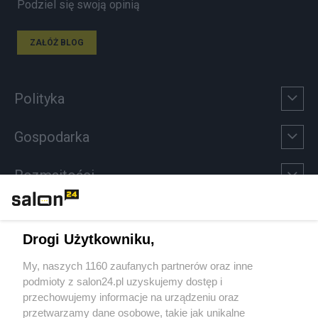
Podziel się swoją opinią
ZAŁÓŻ BLOG
Polityka
Gospodarka
Rozmaitości
Technologie
Drogi Użytkowniku,
Sport
My, naszych 1160 zaufanych partnerów oraz inne
podmioty z salon24.pl uzyskujemy dostęp i
Społeczeństwo
przechowujemy informacje na urządzeniu oraz
przetwarzamy dane osobowe, takie jak unikalne