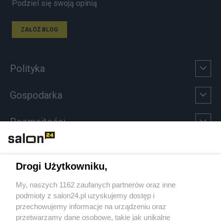
Podziel się swoją opinią
ZAŁÓŻ BLOG
Polityka
Gospodarka
Rozmaitości
Technologie
Drogi Użytkowniku,
Sport
My, naszych 1162 zaufanych partnerów oraz inne
podmioty z salon24.pl uzyskujemy dostęp i
Społeczeństwo
przechowujemy informacje na urządzeniu oraz
przetwarzamy dane osobowe, takie jak unikalne