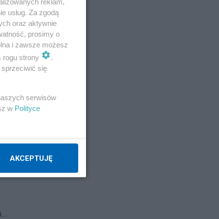
alizowanych reklam,
ie usług. Za zgodą
ych oraz aktywnie
watność, prosimy o
wolna i zawsze możesz
m rogu strony
.
sprzeciwić się
 naszych serwisów
esz w
Polityce
AKCEPTUJĘ
...