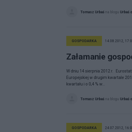
Tomasz Urbaś
na blogu
Urbaś 
GOSPODARKA
14.08.2012, 17:
Załamanie gospo
W dniu 14 sierpnia 2012 r. Eurosta
Europejskiej w drugim kwartale 201
kwartału i o 0,4 % w...
Tomasz Urbaś
na blogu
Urbaś 
GOSPODARKA
24.07.2012, 16: