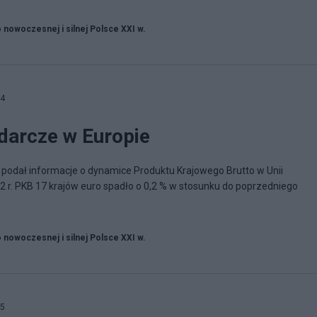
o nowoczesnej i silnej Polsce XXI w.
04
darcze w Europie
t podał informacje o dynamice Produktu Krajowego Brutto w Unii
2 r. PKB 17 krajów euro spadło o 0,2 % w stosunku do poprzedniego
o nowoczesnej i silnej Polsce XXI w.
05