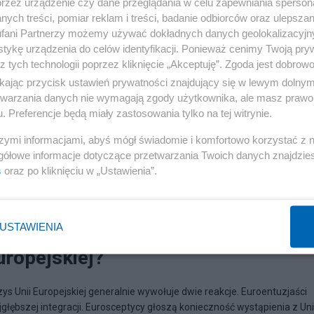
przez urządzenie czy dane przeglądania w celu zapewniania sperson
ych treści, pomiar reklam i treści, badanie odbiorców oraz ulepszan
fani Partnerzy możemy używać dokładnych danych geolokalizacyjn
tykę urządzenia do celów identyfikacji. Ponieważ cenimy Twoją pry
z tych technologii poprzez kliknięcie „Akceptuję”. Zgoda jest dobro
ikając przycisk ustawień prywatności znajdujący się w lewym dolny
etwarzania danych nie wymagają zgody użytkownika, ale masz prawo 
. Preferencje będą miały zastosowania tylko na tej witrynie.
szymi informacjami, abyś mógł świadomie i komfortowo korzystać z
gółowe informacje dotyczące przetwarzania Twoich danych znajdzi
s
oraz po kliknięciu w „Ustawienia”.
USTAWIENIA
uropejskiej?
ys Unii Europejskiej generalnie wywołuje dwie reakcje. Euroentuzjaści
jgłębszej integracji. Eurosceptycy głoszą konieczność wystąpienia z Unii.