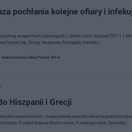
a pochłania kolejne ofiary i infeku
zą siecią wzajemnych zobowiązań ( „Śmierć euro” listopad 2011 r. ). M
feryjne (np. Grecja, Hiszpania, Portugalia, Irlandia) i...
o nowoczesnej i silnej Polsce XXI w.
27
o Hiszpanii i Grecji
arka jest ewenementem. Dzięki pewnej ręce sterników bezpiecznie płyn
yzysu. Produkt Krajowy Brutto rośnie. Produkcja rośnie. Sprzedaż