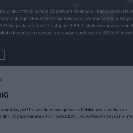
ty, ojciec trzech synów. Absolwent Finansów i Bankowości Uniw
opolskiego Stowarzyszenia Właścicieli Nieruchomości. Nagrody 
1994 Nagroda rektora UG I stopnia 1995 I lokata ukończenia stu
kuł o kierunkach rozwoju gospodarki polskiej do 2005. Miłośnik ks
05
OKi
zy mamy kryzys? Prezes Narodowego Banku Polskiego na spotkaniu z
dniu 25 października 2012 r. oświadczył , że „w Polsce kryzysu nie ma.