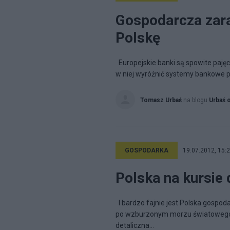
Gospodarcza zaraz
Polskę
Europejskie banki są spowite pajęc
w niej wyróżnić systemy bankowe pery
Tomasz Urbaś
na blogu
Urbaś 
GOSPODARKA
19.07.2012, 15:
Polska na kursie d
I bardzo fajnie jest Polska gospod
po wzburzonym morzu światowego kr
detaliczna...