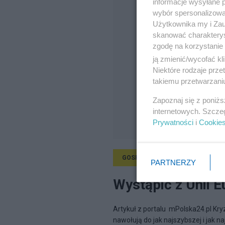
informacje wysyłane 
wybór spersonalizowan
Użytkownika my i Zau
skanować charakterys
zgodę na korzystanie 
ją zmienić/wycofać kl
Niektóre rodzaje prz
takiemu przetwarzaniu
Zapoznaj się z poniż
internetowych. Szcze
Prywatności
i
Cookie
GOSPODARKA
9.10.2012, 15:30
PARTNERZY
Wystąpić z Unii E
Artykuł z portalu mPolska24.pl Kryz
nawołują do jak najszybszej i jak na