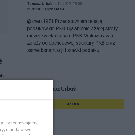
Tomasz Urbaś
29.10.2012, 19:38
w
Bankrutujące SKOKi
@aneta1971 Przedstawiłem relacją
podatków do PKB. Ujawnienie szarej strefy
raczej zwiększa sam PKB. Wskaźnik zaś
zależy od dochodowej struktury PKB oraz
samej konstrukcji i stawki podatku.
e
alna
Tematy Tomasz Urbaś
NAUKA
ęp i przechowujemy
ory, standardowe