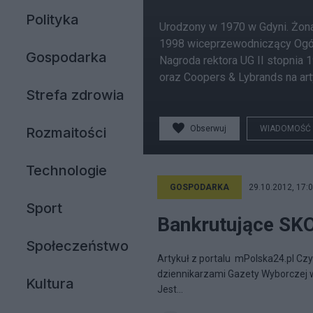
Polityka
Urodzony w 1970 w Gdyni. Żona
1998 wiceprzewodniczący Ogóln
Gospodarka
Nagroda rektora UG II stopnia 
oraz Coopers & Lybrands na arty
Strefa zdrowia
Obserwuj
WIADOMOŚĆ
Rozmaitości
Technologie
GOSPODARKA
29.10.2012, 17:
Sport
Bankrutujące SK
Społeczeństwo
Artykuł z portalu mPolska24.pl C
dziennikarzami Gazety Wyborczej w 
Kultura
Jest...