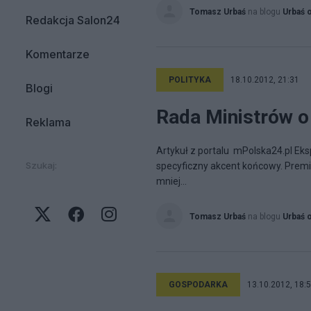
Tomasz Urbaś
na blogu
Urbaś 
Redakcja Salon24
Komentarze
POLITYKA
18.10.2012, 21:31
Blogi
Rada Ministrów o 
Reklama
Artykuł z portalu mPolska24.pl Eks
Szukaj:
specyficzny akcent końcowy. Premi
mniej...
Tomasz Urbaś
na blogu
Urbaś 
GOSPODARKA
13.10.2012, 18: