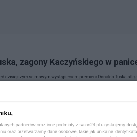
ska, zagony Kaczyńskiego w panic
zed dzisiejszym sejmowym wystąpieniem premiera Donalda Tuska oficj
igrywała się. Śmiano się z planów „drugiego expose”. Śmiano się z...
o nowoczesnej i silnej Polsce XXI w.
niku,
fanych partnerów oraz inne podmioty z salon24.pl uzyskujemy dost
niu oraz przetwarzamy dane osobowe, takie jak unikalne identyfikat