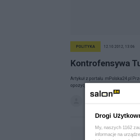
POLITYKA
12.10.2012, 13:06
Kontrofensywa Tu
Artykuł z portalu mPolska24.pl Pr
opozycja Jarosława Kaczyńskiego na
Tomasz Urbaś
na blogu
Urbaś 
Drogi Użytkow
My, naszych 1162 zau
informacje na urządze