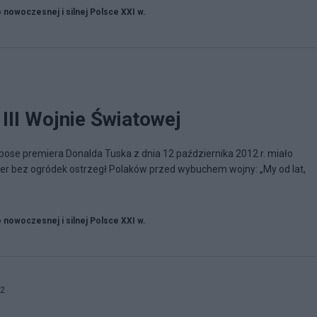
o nowoczesnej i silnej Polsce XXI w.
III Wojnie Światowej
pose premiera Donalda Tuska z dnia 12 października 2012 r. miało
er bez ogródek ostrzegł Polaków przed wybuchem wojny: „My od lat,
o nowoczesnej i silnej Polsce XXI w.
52