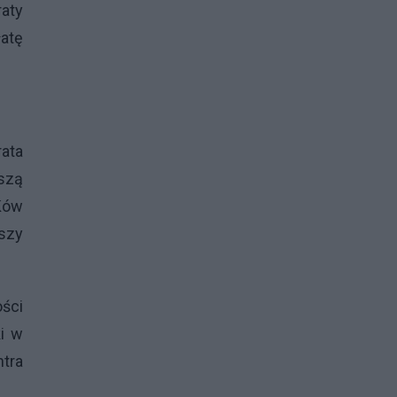
raty
atę
rata
szą
Ków
jszy
ści
ki w
ntra