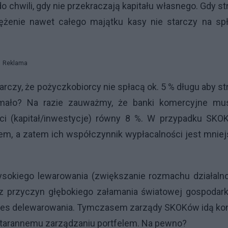
do chwili, gdy nie przekraczają kapitału własnego. Gdy st
iężenie nawet całego majątku kasy nie starczy na spł
Reklama
czy, że pożyczkobiorcy nie spłacą ok. 5 % długu aby st
y mało? Na razie zauważmy, że banki komercyjne mu
ci (kapitał/inwestycje) równy 8 %. W przypadku SKO
iem, a zatem ich współczynnik wypłacalności jest mnie
ysokiego lewarowania (zwiększanie rozmachu działalno
 z przyczyn głębokiego załamania światowej gospodar
roces delewarowania. Tymczasem zarządy SKOKów idą ko
i starannemu zarządzaniu portfelem. Na pewno?