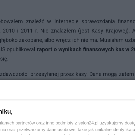
óbowałem znaleźć w Internecie sprawozdania finans
2010 i 2011 r. Nie znalazłem (jest Kasy Krajowej). A
głęboko zakopane, albo wręcz ich nie ma. Musiałem uzb
GUS opublikował
raport o wynikach finansowych kas w 2
się.
zdawczości przesyłanej przez kasy. Dane mogą zatem 
organów zarządzających kasami. Innymi słowy sytuacja
na razie opublikowanych danych. Na razie, albowiem w 
NFu
i w przeciągu trzech miesięcy ma zostać sporządz
niku,
awia stosowany przez kasy plan kont i układ sprawozd
 dla banków, co czyni szereg rozważań przybliżonymi.
fanych partnerów oraz inne podmioty z salon24.pl uzyskujemy dost
niu oraz przetwarzamy dane osobowe, takie jak unikalne identyfikat