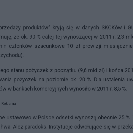
sprzedaży produktów” kryją się w danych SKOKów i G
uję, że ok. 90 % całej tej wynoszącej w 2011 r. 2,3 ml
mln członków szacunkowe 10 zł prowizji miesięcznie
rzychodu).
o stanu pożyczek z początku (9,6 mld zł) i końca 201
ania pożyczek na poziomie ok. 20 %. Dla ustalenia u
ów w bankach komercyjnych wynosiło w 2011 r. 8,5 %.
Reklama
ne ustawowo w Polsce odsetki wynoszą obecnie 25 %. 
chwa. Ależ paradoks. Instytucje odwołujące się w przek