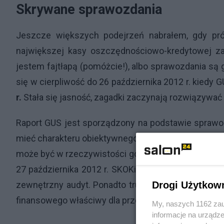
Skrywane sprawozdania
Jeszcze większych podejrzeń nabrałem, gdy pr
największej kasy oszczędnościowo-kredytowej za 
jestem fajtłapą (pomóżcie!), albo sprawozdania są 
się w cierpliwość do 26 października 2012 r. kiedy 
r.
Stała się jasność, zagadki zaczynają rozwiązywać 
Raport GUS jest sporządzony na podstawie sprawo
mieć charakteru obiektywnego, a wyrażać życzenia 
może być w rzeczywistości gorsza niż wynikająca z 
27 października 2012 r. SKOKi trafiły pod
nadzór K
Drogi Użytkow
zewnętrzny audyt. Ponadto trudność w analizie spr
finansowego właściwy dla przemysłu i handlu, a nie
My, naszych 1162 zau
informacje na urządze