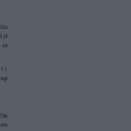
USu
d zł
 za
1 r.
wagi
Tak
azie