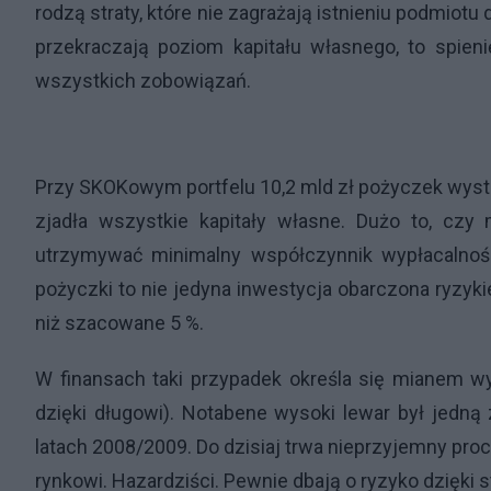
rodzą straty, które nie zagrażają istnieniu podmiotu 
przekraczają poziom kapitału własnego, to spien
wszystkich zobowiązań.
Przy SKOKowym portfelu 10,2 mld zł pożyczek wystar
zjadła wszystkie kapitały własne. Dużo to, cz
utrzymywać minimalny współczynnik wypłacalnoś
pożyczki to nie jedyna inwestycja obarczona ryzyk
niż szacowane 5 %.
W finansach taki przypadek określa się mianem w
dzięki długowi). Notabene wysoki lewar był jedną
latach 2008/2009. Do dzisiaj trwa nieprzyjemny p
rynkowi. Hazardziści. Pewnie dbają o ryzyko dzięk