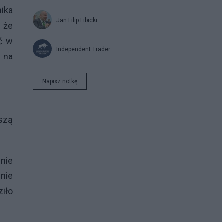
nika
Jan Filip Libicki
 że
ać w
Independent Trader
 na
Napisz notkę
szą
nie
nie
iło