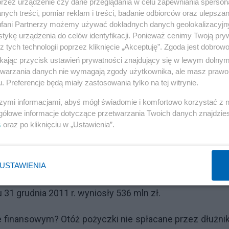
przez urządzenie czy dane przeglądania w celu zapewniania sperson
Reklama
ych treści, pomiar reklam i treści, badanie odbiorców oraz ulepszan
fani Partnerzy możemy używać dokładnych danych geolokalizacyjn
awczasu.
tykę urządzenia do celów identyfikacji. Ponieważ cenimy Twoją pry
z tych technologii poprzez kliknięcie „Akceptuję”. Zgoda jest dobro
ikając przycisk ustawień prywatności znajdujący się w lewym dolny
etwarzania danych nie wymagają zgody użytkownika, ale masz prawo 
kredytowe zbierają kasę w formie depozytów i pożycz
. Preferencje będą miały zastosowania tylko na tej witrynie.
ozytów i udzieliły 10,2 mld zł pożyczek. Mimo całego s
szymi informacjami, abyś mógł świadomie i komfortowo korzystać z
finansowym. Są taką sobie ok. 2 % niszą w stosunku
gółowe informacje dotyczące przetwarzania Twoich danych znajdzi
h przez NBP
, które wyniosły w grudniu 2011 r. 762 mld zł.
s
oraz po kliknięciu w „Ustawienia”.
USTAWIENIA
porównałem wartość udzielonych przez SKOKi pożycze
 31 grudnia 2011 r. wyniosły 536 mln zł.
e finansowym? Otóż pożyczki nie spłacane przez dłużn