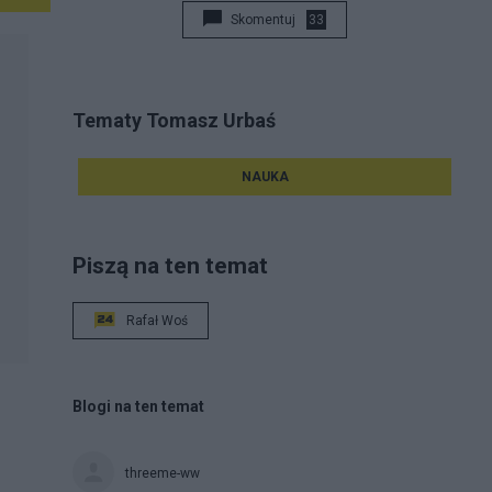
Skomentuj
33
Tematy Tomasz Urbaś
NAUKA
Piszą na ten temat
Rafał Woś
Blogi na ten temat
threeme-ww