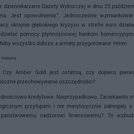
 dziennikarzami Gazety Wyborczej w dniu 25 paździer
ma. Jest spowolnienie.”. Jednocześnie wzmiankował
cji skrajnie głębokiego kryzysu w strefie euro dział
 udzielać pomocy płynnościowej bankom komercyjnym
”. Niby wszystko dobrze, a armaty przygotowane. Hmm.
Reklama
Czy Amber Gold jest ostatnią, czy dopiero pierw
zpieczne przechowywanie oszczędności?
ędnościowo-kredytowe. Nieprzypadkowo. Zaciekawiło m
ogicznym przytupem i nie merytorycznie zabiegały o 
s państwowemu nadzorowi finansowemu? To wzbudz