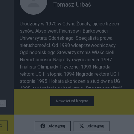
Tomasz Urbaś
Urodzony w 1970 w Gdyni. Żonaty, ojciec trzech
synów. Absolwent Finansów i Bankowości
Uniwersytetu Gdańskiego. Specjalista prawa
nieruchomości. Od 1998 wiceprzewodniczący
Ogólnopolskiego Stowarzyszenia Właścicieli
Nieruchomości. Nagrody i wyróżnienia: 1987
finalista Olimpiady Fizycznej 1993 Nagroda
rektora UG II stopnia 1994 Nagroda rektora UG I
stopnia 1995 I lokata ukończenia studiów na UG
1995 wyróżnienie w konkursie „Rzeczpospolitej”
oraz Coopers & Lybrands na artykuł o kierunkach
Nowości od blogera
rozwoju gospodarki polskiej do 2005. Miłośnik
33
książek, nauk ścisłych i historii.
G
Udostępnij
Udostępnij