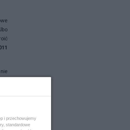
owe
lbo
roić
011
nie
 kas
dniu
ony
ania
ęp i przechowujemy
ory, standardowe