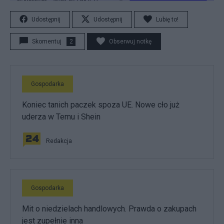
Udostępnij
Udostępnij
Lubię to!
Skomentuj
2
Obserwuj notkę
Gospodarka
Koniec tanich paczek spoza UE. Nowe cło już
uderza w Temu i Shein
Redakcja
Gospodarka
Mit o niedzielach handlowych. Prawda o zakupach
jest zupełnie inna