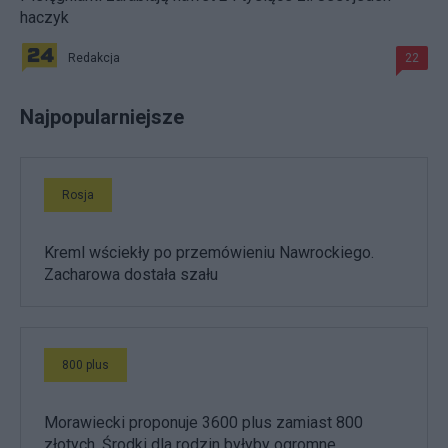
haczyk
Redakcja
22
Najpopularniejsze
Rosja
Kreml wściekły po przemówieniu Nawrockiego.
Zacharowa dostała szału
800 plus
Morawiecki proponuje 3600 plus zamiast 800
złotych. Środki dla rodzin byłyby ogromne