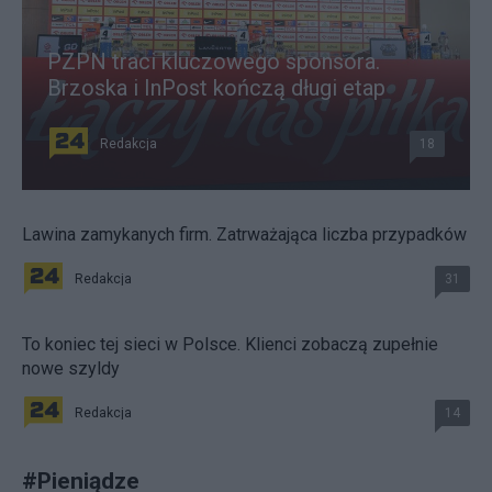
PZPN traci kluczowego sponsora.
Brzoska i InPost kończą długi etap
Redakcja
18
Lawina zamykanych firm. Zatrważająca liczba przypadków
Redakcja
31
To koniec tej sieci w Polsce. Klienci zobaczą zupełnie
nowe szyldy
Redakcja
14
#
Pieniądze