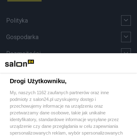
Polityka
Gospodarka
Rozmaitości
Technologie
Drogi Użytkowniku,
Sport
My, naszych 1162 zaufanych partnerów oraz inne
podmioty z salon24.pl uzyskujemy dostęp i
Społeczeństwo
przechowujemy informacje na urządzeniu oraz
przetwarzamy dane osobowe, takie jak unikalne
Kultura
identyfikatory, standardowe informacje wysyłane przez
urządzenie czy dane przeglądania w celu zapewniania
spersonalizowanych reklam, wybór spersonalizowanych