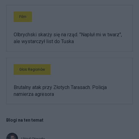
Film
Olbrychski skarży się na rząd. "Napluł mi w twarz",
ale wystarczył list do Tuska
Głos Regionów
Brutalny atak przy Złotych Tarasach. Policja
namierza agresora
Blogi na ten temat