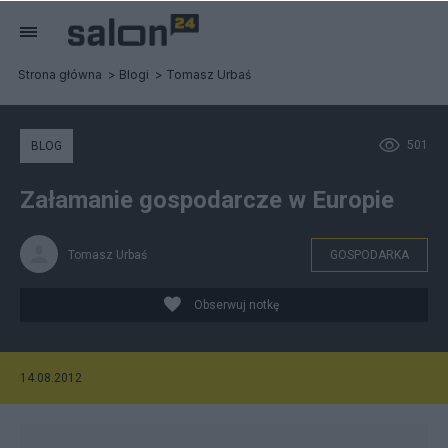
Strona główna
Blogi
Tomasz Urbaś
501
BLOG
Załamanie gospodarcze w Europie
Tomasz Urbaś
GOSPODARKA
Obserwuj notkę
14.08.2012