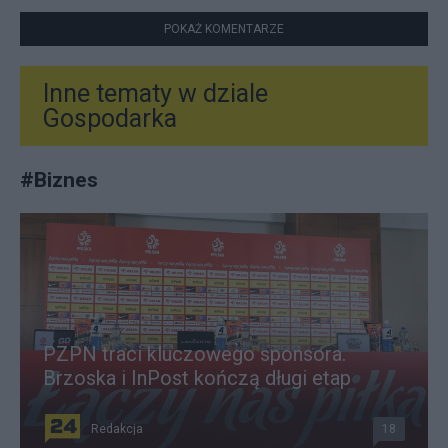
POKAŻ KOMENTARZE
Inne tematy w dziale
Gospodarka
#
Biznes
PZPN traci kluczowego sponsora.
Brzoska i InPost kończą długi etap
Redakcja
18