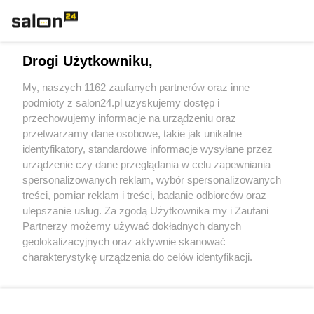
Technologie
Drogi Użytkowniku,
Sport
My, naszych 1162 zaufanych partnerów oraz inne
podmioty z salon24.pl uzyskujemy dostęp i
Społeczeństwo
przechowujemy informacje na urządzeniu oraz
przetwarzamy dane osobowe, takie jak unikalne
Kultura
identyfikatory, standardowe informacje wysyłane przez
urządzenie czy dane przeglądania w celu zapewniania
spersonalizowanych reklam, wybór spersonalizowanych
treści, pomiar reklam i treści, badanie odbiorców oraz
ulepszanie usług. Za zgodą Użytkownika my i Zaufani
X
Facebook
Instagram
Youtube
Partnerzy możemy używać dokładnych danych
geolokalizacyjnych oraz aktywnie skanować
charakterystykę urządzenia do celów identyfikacji.
Web Content Media sp. z o. o. © 2022
Ponieważ cenimy Twoją prywatność, prosimy o zgodę na
korzystanie z tych technologii poprzez kliknięcie
„Akceptuję”. Zgoda jest dobrowolna i zawsze możesz ją
Pomoc
O nas
Praca
Reklama
Kontakt