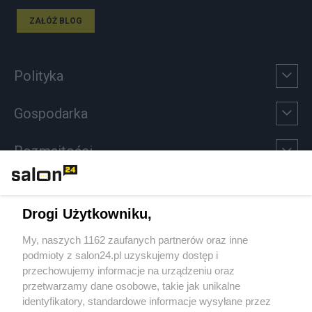
ZAŁÓŻ BLOG
Polityka
Gospodarka
Rozmaitości
Technologie
Drogi Użytkowniku,
Sport
My, naszych 1162 zaufanych partnerów oraz inne
podmioty z salon24.pl uzyskujemy dostęp i
Społeczeństwo
przechowujemy informacje na urządzeniu oraz
przetwarzamy dane osobowe, takie jak unikalne
Kultura
identyfikatory, standardowe informacje wysyłane przez