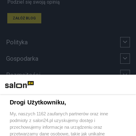
Podziel się swoją opinią
ZAŁÓŻ BLOG
Polityka
Gospodarka
Rozmaitości
Technologie
Drogi Użytkowniku,
Sport
My, naszych 1162 zaufanych partnerów oraz inne
podmioty z salon24.pl uzyskujemy dostęp i
Społeczeństwo
przechowujemy informacje na urządzeniu oraz
przetwarzamy dane osobowe, takie jak unikalne