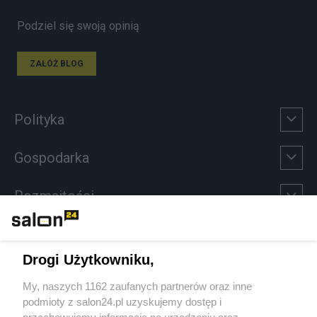
Podziel się swoją opinią
ZAŁÓŻ BLOG
Polityka
Gospodarka
Rozmaitości
Technologie
Drogi Użytkowniku,
Sport
My, naszych 1162 zaufanych partnerów oraz inne
podmioty z salon24.pl uzyskujemy dostęp i
Społeczeństwo