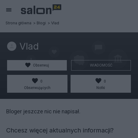
Strona główna
Blogi
Vlad
Vlad
Obserwuj
WIADOMOŚĆ
0
0
Obserwujących
Notki
Bloger jeszcze nic nie napisał.
Chcesz więcej aktualnych informacji?