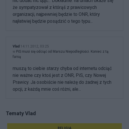
nic dodać nic ująć... Dokładnie. na dniach okaże się
że sympatyzował z którąś z prawicowych
organizacji, najpewniej będzie to ONR, który
najłatwiej będzie posądzić o tego typu...
Vlad
14.11.2012, 03:25
w
PiS musi się odciąć od Marszu Niepodległości. Koniec z tą
farsą
muszą to ciebie starzy chyba od internetu odciąć
nie ważne czy ktoś jest z ONR, PiS, czy Nowej
Prawicy. Ja osobiście nie należę do żadnej z tych
opcji, z każdą mnie coś różni, ale...
Tematy Vlad
RELIGIA