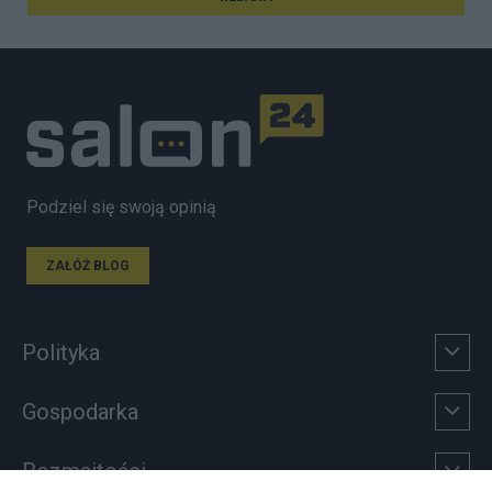
Podziel się swoją opinią
ZAŁÓŻ BLOG
Polityka
Gospodarka
Rozmaitości