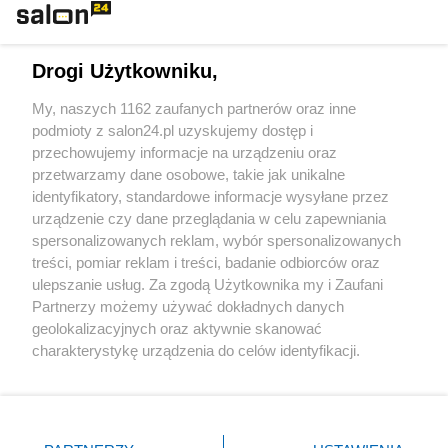
Technologie
Drogi Użytkowniku,
Sport
My, naszych 1162 zaufanych partnerów oraz inne
podmioty z salon24.pl uzyskujemy dostęp i
Społeczeństwo
przechowujemy informacje na urządzeniu oraz
przetwarzamy dane osobowe, takie jak unikalne
Kultura
identyfikatory, standardowe informacje wysyłane przez
urządzenie czy dane przeglądania w celu zapewniania
spersonalizowanych reklam, wybór spersonalizowanych
treści, pomiar reklam i treści, badanie odbiorców oraz
ulepszanie usług. Za zgodą Użytkownika my i Zaufani
X
Facebook
Instagram
Youtube
Partnerzy możemy używać dokładnych danych
geolokalizacyjnych oraz aktywnie skanować
charakterystykę urządzenia do celów identyfikacji.
Web Content Media sp. z o. o. © 2022
Ponieważ cenimy Twoją prywatność, prosimy o zgodę na
korzystanie z tych technologii poprzez kliknięcie
„Akceptuję”. Zgoda jest dobrowolna i zawsze możesz ją
Pomoc
O nas
Praca
Reklama
Kontakt
zmienić/wycofać klikając przycisk ustawień prywatności