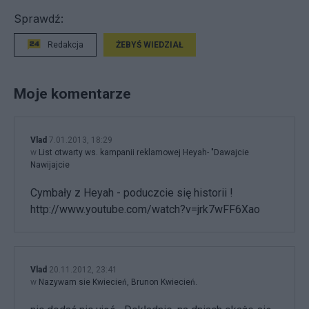
Sprawdź:
Redakcja
ŻEBYŚ WIEDZIAŁ
Moje komentarze
Vlad
7.01.2013, 18:29
w
List otwarty ws. kampanii reklamowej Heyah- "Dawajcie
Nawijajcie
Cymbały z Heyah - poduczcie się historii !
http://www.youtube.com/watch?v=jrk7wFF6Xao
Vlad
20.11.2012, 23:41
w
Nazywam sie Kwiecień, Brunon Kwiecień.