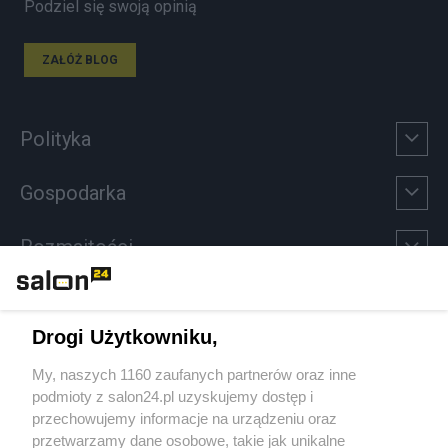
Podziel się swoją opinią
ZAŁÓŻ BLOG
Polityka
Gospodarka
Rozmaitości
Technologie
Drogi Użytkowniku,
Sport
My, naszych 1160 zaufanych partnerów oraz inne
podmioty z salon24.pl uzyskujemy dostęp i
Społeczeństwo
przechowujemy informacje na urządzeniu oraz
przetwarzamy dane osobowe, takie jak unikalne