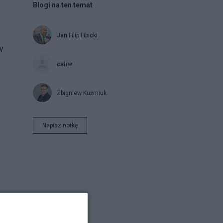
Blogi na ten temat
Jan Filip Libicki
w
catrw
Zbigniew Kuźmiuk
Napisz notkę