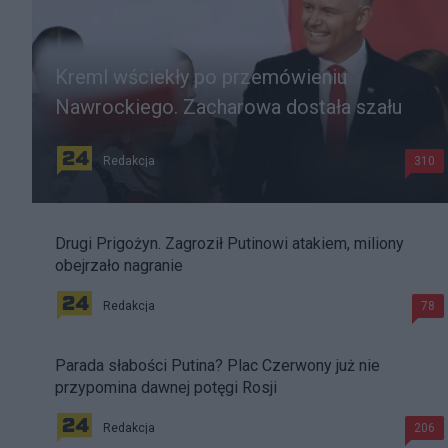
Kreml wściekły po przemówieniu
Nawrockiego. Zacharowa dostała szału
Redakcja
310
Drugi Prigożyn. Zagroził Putinowi atakiem, miliony
obejrzało nagranie
Redakcja
78
Parada słabości Putina? Plac Czerwony już nie
przypomina dawnej potęgi Rosji
Redakcja
206