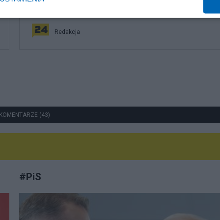
do Trójmorza
Redakcja
KOMENTARZE (43)
#
PiS