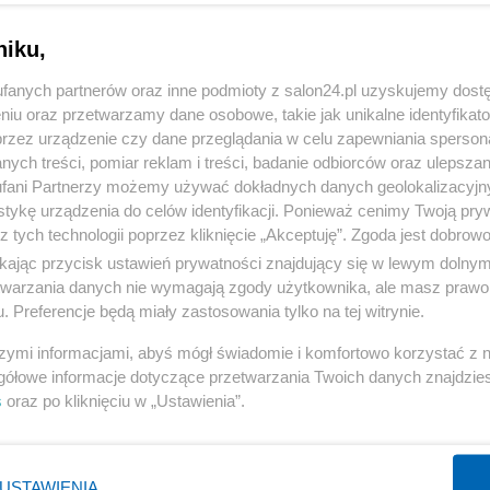
niku,
fanych partnerów oraz inne podmioty z salon24.pl uzyskujemy dost
niu oraz przetwarzamy dane osobowe, takie jak unikalne identyfikat
komentuj
43
Obserwuj notkę
przez urządzenie czy dane przeglądania w celu zapewniania sperson
ych treści, pomiar reklam i treści, badanie odbiorców oraz ulepszan
fani Partnerzy możemy używać dokładnych danych geolokalizacyjn
tykę urządzenia do celów identyfikacji. Ponieważ cenimy Twoją pry
Polityka
z tych technologii poprzez kliknięcie „Akceptuję”. Zgoda jest dobro
PiS odkrywa karty. Demografia, mieszkania, ETS,
ikając przycisk ustawień prywatności znajdujący się w lewym dolny
deportacje Ukraińców i rozliczenia
etwarzania danych nie wymagają zgody użytkownika, ale masz prawo 
. Preferencje będą miały zastosowania tylko na tej witrynie.
Redakcja
szymi informacjami, abyś mógł świadomie i komfortowo korzystać z
gółowe informacje dotyczące przetwarzania Twoich danych znajdzi
s
oraz po kliknięciu w „Ustawienia”.
Polityka
Rok z Nawrockim. Głośne weta, sojusz z USA i powrót
USTAWIENIA