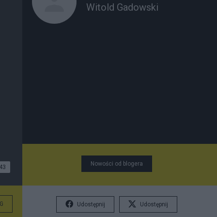
Witold Gadowski
Nowości od blogera
43
G
Udostępnij
Udostępnij