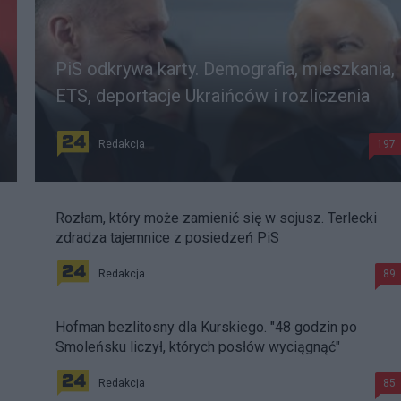
PiS odkrywa karty. Demografia, mieszkania,
ETS, deportacje Ukraińców i rozliczenia
Redakcja
197
Rozłam, który może zamienić się w sojusz. Terlecki
zdradza tajemnice z posiedzeń PiS
Redakcja
89
Hofman bezlitosny dla Kurskiego. "48 godzin po
Smoleńsku liczył, których posłów wyciągnąć"
Redakcja
85