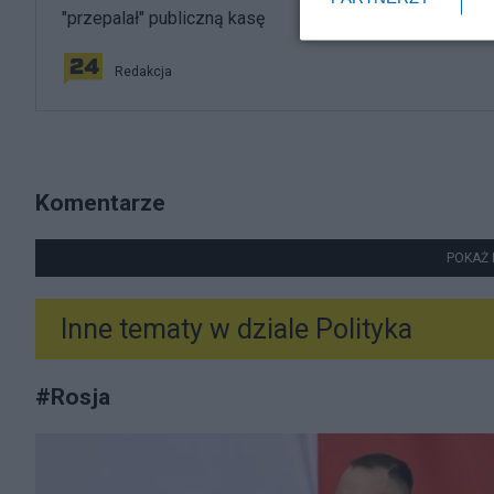
"przepalał" publiczną kasę
Redakcja
Komentarze
POKAŻ 
Inne tematy w dziale
Polityka
#
Rosja