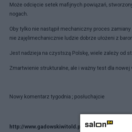
Może odcięcie setek mafijnych powiązań, stworzonych
nogach.
Oby tylko nie nastąpił mechaniczny proces zamian
nie zajęlimechanicznie ludzie dobrze ułożeni z baro
Jest nadzieja na czystszą Polskę, wiele zależy od 
Zmartwienie strukturalne, ale i ważny test dla nowej
Nowy komentarz tygodnia ; posłuchajcie
http://www.gadowskiwitold.pl/komentarz-tygodn