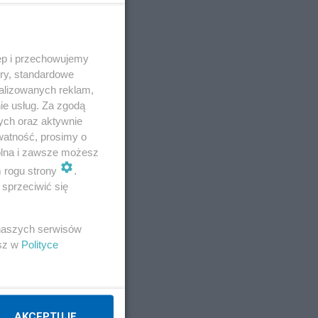
ęp i przechowujemy
ory, standardowe
alizowanych reklam,
ie usług. Za zgodą
ych oraz aktywnie
watność, prosimy o
wolna i zawsze możesz
m rogu strony
.
sprzeciwić się
 naszych serwisów
esz w
Polityce
AKCEPTUJĘ