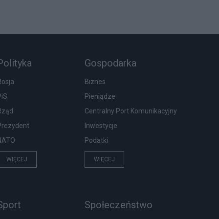
Polityka
Gospodarka
Rosja
Biznes
PiS
Pieniądze
Rząd
Centralny Port Komunikacyjny
Prezydent
Inwestycje
NATO
Podatki
WIĘCEJ
WIĘCEJ
Sport
Społeczeństwo