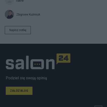
catrw
Zbigniew Kuźmiuk
Napisz notkę
Podziel się swoją opinią
ZAŁÓŻ BLOG