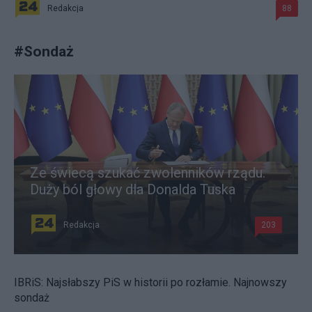
Redakcja
88
#
Sondaż
Ze świecą szukać zwolenników rządu.
Duży ból głowy dla Donalda Tuska
Redakcja
203
IBRiS: Najsłabszy PiS w historii po rozłamie. Najnowszy
sondaż