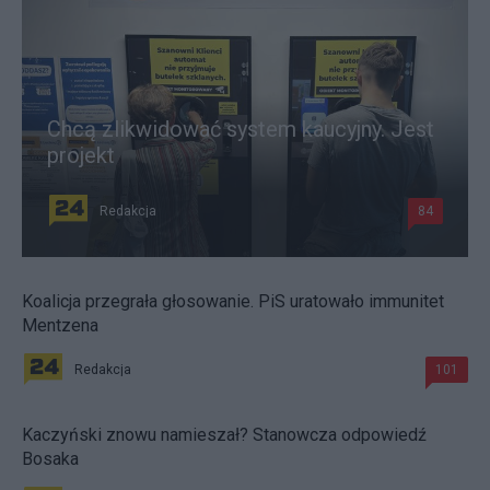
Chcą zlikwidować system kaucyjny. Jest
projekt
Redakcja
84
Koalicja przegrała głosowanie. PiS uratowało immunitet
Mentzena
Redakcja
101
Kaczyński znowu namieszał? Stanowcza odpowiedź
Bosaka