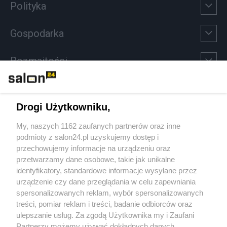
Polityka
Gospodarka
Rozmaitości
Technologie
Drogi Użytkowniku,
Sport
My, naszych 1162 zaufanych partnerów oraz inne
podmioty z salon24.pl uzyskujemy dostęp i
Społeczeństwo
przechowujemy informacje na urządzeniu oraz
przetwarzamy dane osobowe, takie jak unikalne
Kultura
identyfikatory, standardowe informacje wysyłane przez
urządzenie czy dane przeglądania w celu zapewniania
spersonalizowanych reklam, wybór spersonalizowanych
treści, pomiar reklam i treści, badanie odbiorców oraz
ulepszanie usług. Za zgodą Użytkownika my i Zaufani
X
Facebook
Instagram
Youtube
Partnerzy możemy używać dokładnych danych