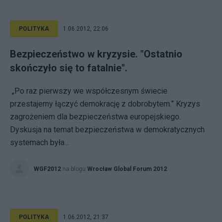
POLITYKA
1.06.2012, 22:06
Bezpieczeństwo w kryzysie. "Ostatnio
skończyło się to fatalnie".
„Po raz pierwszy we współczesnym świecie
przestajemy łączyć demokrację z dobrobytem.” Kryzys
zagrożeniem dla bezpieczeństwa europejskiego.
Dyskusja na temat bezpieczeństwa w demokratycznych
systemach była...
WGF2012
na blogu
Wrocław Global Forum 2012
POLITYKA
1.06.2012, 21:37