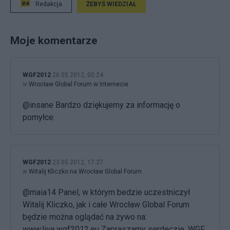
Redakcja
ŻEBYŚ WIEDZIAŁ
Moje komentarze
WGF2012
26.05.2012, 00:24
w
Wrocław Global Forum w Internecie
@insane Bardzo dziękujemy za informację o
pomyłce.
WGF2012
23.05.2012, 17:27
w
Witalij Kliczko na Wrocław Global Forum
@maia14 Panel, w którym bedzie uczestniczył
Witalij Kliczko, jak i całe Wrocław Global Forum
będzie można oglądać na żywo na:
www.live.wgf2012.eu Zapraszamy serdeczie, WGF