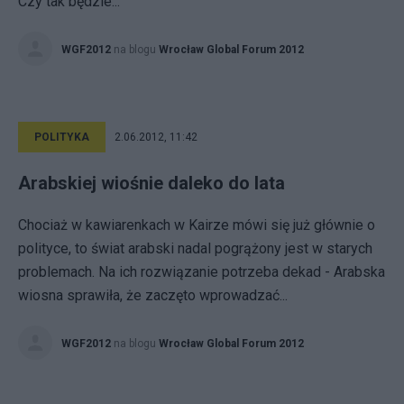
Czy tak będzie...
WGF2012
na blogu
Wrocław Global Forum 2012
POLITYKA
2.06.2012, 11:42
Arabskiej wiośnie daleko do lata
Chociaż w kawiarenkach w Kairze mówi się już głównie o
polityce, to świat arabski nadal pogrążony jest w starych
problemach. Na ich rozwiązanie potrzeba dekad - Arabska
wiosna sprawiła, że zaczęto wprowadzać...
WGF2012
na blogu
Wrocław Global Forum 2012