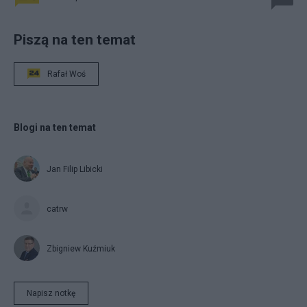
Piszą na ten temat
Rafał Woś
Blogi na ten temat
Jan Filip Libicki
catrw
Zbigniew Kuźmiuk
Napisz notkę