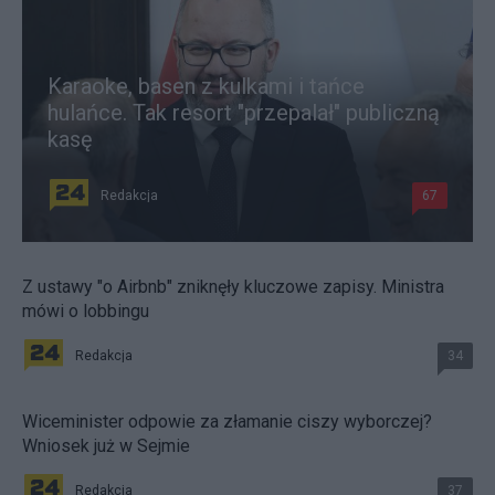
Karaoke, basen z kulkami i tańce
hulańce. Tak resort "przepalał" publiczną
kasę
Redakcja
67
Z ustawy "o Airbnb" zniknęły kluczowe zapisy. Ministra
mówi o lobbingu
Redakcja
34
Wiceminister odpowie za złamanie ciszy wyborczej?
Wniosek już w Sejmie
Redakcja
37