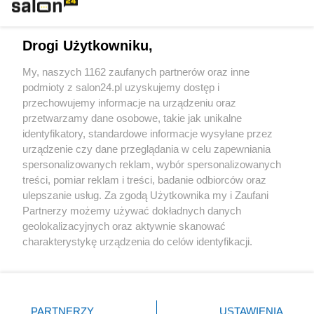
Technologie
Drogi Użytkowniku,
Sport
My, naszych 1162 zaufanych partnerów oraz inne
podmioty z salon24.pl uzyskujemy dostęp i
Społeczeństwo
przechowujemy informacje na urządzeniu oraz
przetwarzamy dane osobowe, takie jak unikalne
Kultura
identyfikatory, standardowe informacje wysyłane przez
urządzenie czy dane przeglądania w celu zapewniania
spersonalizowanych reklam, wybór spersonalizowanych
treści, pomiar reklam i treści, badanie odbiorców oraz
ulepszanie usług. Za zgodą Użytkownika my i Zaufani
X
Facebook
Instagram
Youtube
Partnerzy możemy używać dokładnych danych
geolokalizacyjnych oraz aktywnie skanować
charakterystykę urządzenia do celów identyfikacji.
Web Content Media sp. z o. o. © 2022
Ponieważ cenimy Twoją prywatność, prosimy o zgodę na
korzystanie z tych technologii poprzez kliknięcie
„Akceptuję”. Zgoda jest dobrowolna i zawsze możesz ją
Pomoc
O nas
Praca
Reklama
Kontakt
zmienić/wycofać klikając przycisk ustawień prywatności
PARTNERZY
USTAWIENIA