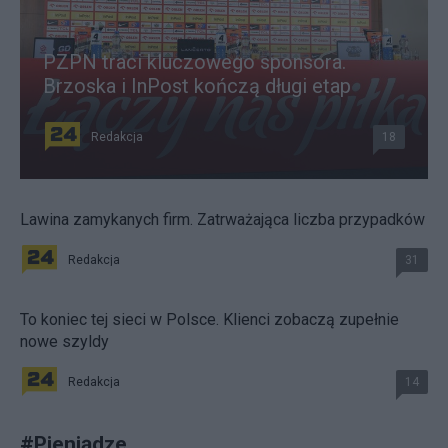
PZPN traci kluczowego sponsora.
Brzoska i InPost kończą długi etap
Redakcja
18
Lawina zamykanych firm. Zatrważająca liczba przypadków
Redakcja
31
To koniec tej sieci w Polsce. Klienci zobaczą zupełnie
nowe szyldy
Redakcja
14
#
Pieniądze