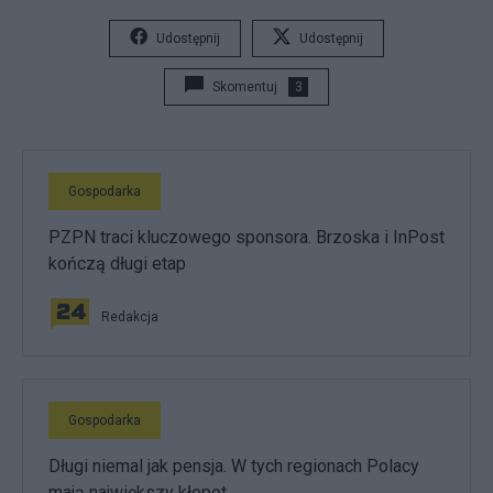
Udostępnij
Udostępnij
Skomentuj
3
Gospodarka
PZPN traci kluczowego sponsora. Brzoska i InPost
kończą długi etap
Redakcja
Gospodarka
Długi niemal jak pensja. W tych regionach Polacy
mają największy kłopot