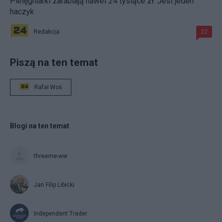
Pielęgniarki zarabiają nawet 24 tysiące zł. Jest jeden
haczyk
Redakcja
22
Piszą na ten temat
Rafał Woś
Blogi na ten temat
threeme-ww
Jan Filip Libicki
Independent Trader