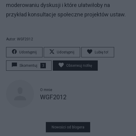
moderowaniu dyskusji i które ułatwiłoby na
przykład konsultacje społeczne projektów ustaw.
Autor: WGF2012
Udostępnij
Udostępnij
Lubię to!
Skomentuj
3
Obserwuj notkę
O mnie
WGF2012
Nowości od blogera