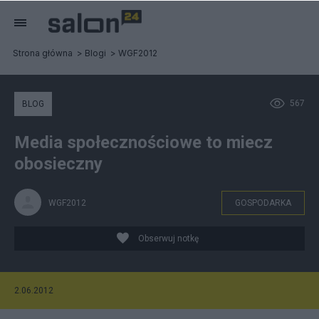
Strona główna
Blogi
WGF2012
567
BLOG
Media społecznościowe to miecz
obosieczny
WGF2012
GOSPODARKA
Obserwuj notkę
2.06.2012