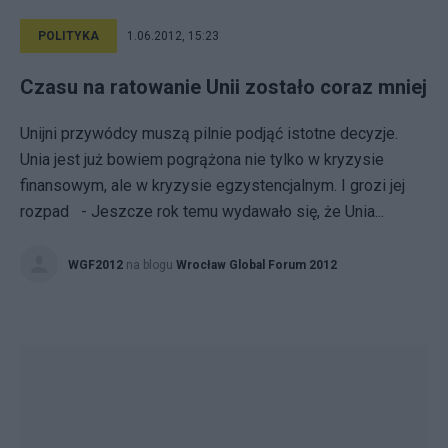
POLITYKA
1.06.2012, 15:23
Czasu na ratowanie Unii zostało coraz mniej
Unijni przywódcy muszą pilnie podjąć istotne decyzje.
Unia jest już bowiem pogrążona nie tylko w kryzysie
finansowym, ale w kryzysie egzystencjalnym. I grozi jej
rozpad - Jeszcze rok temu wydawało się, że Unia...
WGF2012
na blogu
Wrocław Global Forum 2012