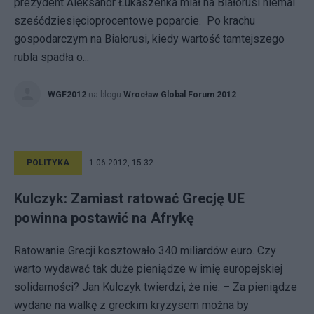
prezydent Aleksandr Łukaszenka miał na Białorusi niemal
sześćdziesięcioprocentowe poparcie. Po krachu
gospodarczym na Białorusi, kiedy wartość tamtejszego
rubla spadła o...
WGF2012
na blogu
Wrocław Global Forum 2012
POLITYKA
1.06.2012, 15:32
Kulczyk: Zamiast ratować Grecję UE
powinna postawić na Afrykę
Ratowanie Grecji kosztowało 340 miliardów euro. Czy
warto wydawać tak duże pieniądze w imię europejskiej
solidarności? Jan Kulczyk twierdzi, że nie. – Za pieniądze
wydane na walkę z greckim kryzysem można by