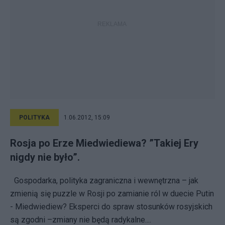
POLITYKA
1.06.2012, 15:09
Rosja po Erze Miedwiediewa? ”Takiej Ery
nigdy nie było”.
Gospodarka, polityka zagraniczna i wewnętrzna – jak
zmienią się puzzle w Rosji po zamianie ról w duecie Putin
- Miedwiediew? Eksperci do spraw stosunków rosyjskich
są zgodni –zmiany nie będą radykalne....