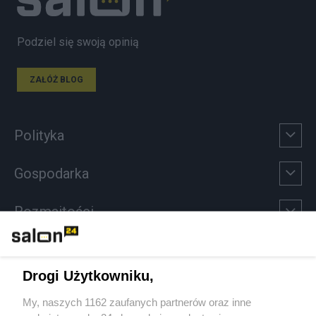
Podziel się swoją opinią
ZAŁÓŻ BLOG
Polityka
Gospodarka
Rozmaitości
Technologie
Drogi Użytkowniku,
Sport
My, naszych 1162 zaufanych partnerów oraz inne