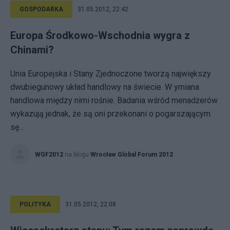
GOSPODARKA
31.05.2012, 22:42
Europa Środkowo-Wschodnia wygra z
Chinami?
Unia Europejska i Stany Zjednoczone tworzą największy
dwubiegunowy układ handlowy na świecie. W ymiana
handlowa między nimi rośnie. Badania wśród menadżerów
wykazują jednak, że są oni przekonani o pogarszającym
sę...
WGF2012
na blogu
Wrocław Global Forum 2012
POLITYKA
31.05.2012, 22:08