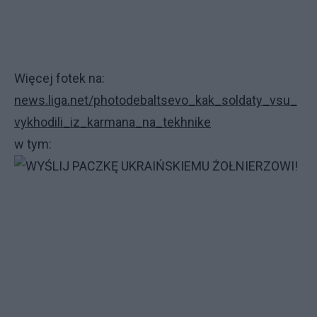
rosyjscy najemnicy.
To wszystko leży poza zasięgiem mojego zrozumie
Więcej fotek na:
= Отвод войск из Дебальцево осуществляется пла
news.liga.net/photodebaltsevo_kak_soldaty_vsu_
организовано. Все сказки о контроле за Логвиново
vykhodili_iz_karmana_na_tekhnike
оказались сказками- тыква не превратилась в каре
w tym:
Трассу Дебальцево- Артемовск мы не контролиру
именно из- за Логвиново. Другие дороги плотно д
Нацгвардия, Донбасс и части ВСУ. Противник пыта
перерезать эти дороги и помешать выходу группир
Начала работать наша артиллерия которая не дает
противнику собираться в ударные кулаки, давит ег
огневые точки. Дорогу жизни плотно держат нашим