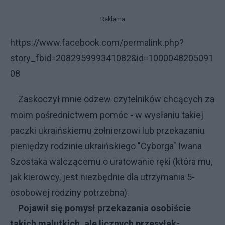
Reklama
https://www.facebook.com/permalink.php?
story_fbid=208295999341082&id=1000048205091
08
Zaskoczył mnie odzew czytelników chcących za
moim pośrednictwem pomóc - w wysłaniu takiej
paczki ukraińskiemu żołnierzowi lub przekazaniu
pieniędzy rodzinie ukraińskiego "Cyborga" Iwana
Szostaka walczącemu o uratowanie ręki (która mu,
jak kierowcy, jest niezbędnie dla utrzymania 5-
osobowej rodziny potrzebna).
Pojawił się pomysł przekazania osobiście
takich malutkich, ale licznych przesyłek-