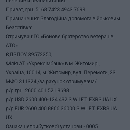
лечение и реабилитация.
Приват, грн. 5168 7423 4943 7693
Призначення: Благодійна допомога військовим
Безготівка:
Отримувач:ГО «Бойове братерство ветеранів
АТО»
ЄДРПОУ 39572250,
Філія АТ «Укрексімбанк» в м. Житомирі,
Україна, 10014, м. Житомир, вул. Перемоги, 23
МФО 311324 /за рахунок отримувача/
р/р грн. 2600 401 521 8698
р/р USD 2600 400-124 432 S.W.I.F.T. EXBS UA UX
р/р EUR 2600 400 8866 36000 S.W.I.F.T. EXBS UA
UX
Ознака неприбуткової установи - 0005