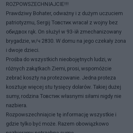
ROZPOWSZECHNIAJCIE
!!!
Prawdziwy
Bohater
,
odważny
i
z
dużym
uczuciem
patriotyzmu
,
Sergij
Товстик
wracał
z
wojny
bez
обидвох
rąk
.
On
służył
w
93
-їй
zmechanizowany
brygadzie
,
w/ч
2830.
W
domu
na
jego
czekały
żona
i
dwoje
dzieci
.
Prośba
do
wszystkich
nieobojętnych
ludzi
,
w
różnych
zakątkach
Ziemi
,
prosi
,
wspomóżcie
zebrać
koszty
na
protezowanie
.
Jedna
proteza
kosztuje
więcej
stu
tysięcy
dolarów
.
Takiej
dużej
sumy
,
rodzina
Товстик
własnymi
siłami
nigdy
nie
nazbiera
.
Rozpowszechniajcie
tę
informację
wszystkie
i
gdzie
tylko
być
może
.
Razem
obowiązkowo
nazbieramy
potrzebną
sumę
.