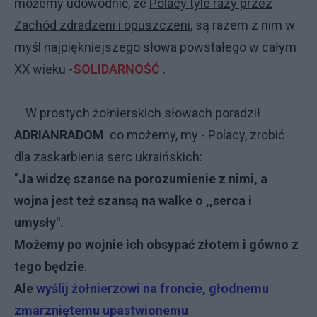
możemy udowodnić, że
Polacy tyle razy przez
Zachód zdradzeni i opuszczeni
, są razem z nim w
myśl najpiękniejszego słowa powstałego w całym
XX wieku -
SOLIDARNOŚĆ
.
W prostych żołnierskich słowach poradził
ADRIANRADOM
co możemy, my - Polacy, zrobić
dla zaskarbienia serc ukraińskich:
"
Ja widzę szanse na porozumienie z nimi, a
wojna jest też szansą na walke o ,,serca i
umysły".
Możemy po wojnie ich obsypać złotem i gówno z
tego będzie.
Ale
wyślij żołnierzowi na froncie, głodnemu
zmarzniętemu upastwionemu