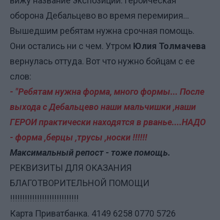
вижу название экспозиции: героическая
оборона Дебальцево во время перемирия...
Вышедшим ребятам нужна срочная помощь.
Они остались ни с чем. Утром
Юлия Толмачева
вернулась оттуда. Вот что
нужно бойцам с ее
слов:
- "Ребятам нужна форма, много формы... После
выхода с Дебальцево наши мальчишки ,наши
ГЕРОИ практически находятся в рванье....НАДО
- форма ,берцы ,трусы ,носки !!!!!!
Максимальный репост - тоже помощь.
РЕКВИЗИТЫ ДЛЯ ОКАЗАНИЯ
БЛАГОТВОРИТЕЛЬНОЙ ПОМОЩИ
!!!!!!!!!!!!!!!!!!!!!!!!!!!!
Карта Приватбанка. 4149 6258 0770 5726