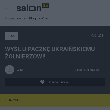
Strona główna
Blogi
Witek
2731
BLOG
WYŚLIJ PACZKĘ UKRAIŃSKIEMU
ŻOŁNIERZOWI!
Witek
SPOŁECZEŃSTWO
Obserwuj notkę
18.02.2015