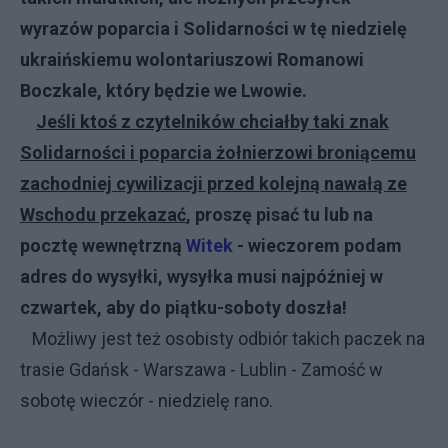
wyrazów poparcia i Solidarności w tę niedzielę
ukraińskiemu wolontariuszowi Romanowi
Boczkale, który będzie we Lwowie.
Jeśli ktoś z czytelników chciałby taki znak
Solidarności i poparcia żołnierzowi broniącemu
zachodniej cywilizacji przed kolejną nawałą ze
Wschodu przekazać
, proszę pisać tu lub na
pocztę wewnętrzną
Witek
- wieczorem podam
adres do wysyłki, wysyłka musi najpóźniej w
czwartek, aby do piątku-soboty doszła!
Możliwy jest też osobisty odbiór takich paczek na
trasie Gdańsk - Warszawa - Lublin - Zamość w
sobotę wieczór - niedzielę rano.