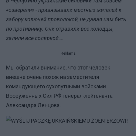
в Чернухино украинские силовики там совсем
«озверели» - привязывали местных жителей к
забору колючей проволокой, не давая нам бить
по противнику. Они отравили все колодцы,
залили все соляркой…
.
Reklama
Мы обратили внимание, что этот человек
внешне очень похож на заместителя
командующего сухопутными войсками
Вооруженных Сил РФ генерал-лейтенанта
Александра Ленцова.