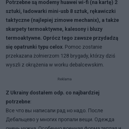
Potrzebne są modemy huawei wi-fi (na kartę) 2
sztuki, ładowarki mini-usb 8 sztuk, rękawiczki
taktyczne (najlepiej zimowe mechanix), a także
skarpety termoaktywne, kalesony i bluzy
termoaktywne. Oprócz tego zawsze przydadzą
się opatrunki typu celox
. Pomoc zostanie
przekazana żołnierzom 128 brygady, którzy dziś
wyszli z okrążenia w worku debalcewskim.
Reklama
Z Ukrainy dostałem odp. co najbardziej
potrzebne
:
Все что вы написали рад но надо. После
Дебальцево у многих пропали вещи. Одежда
очень нужна. Особенно военная форма теплая и