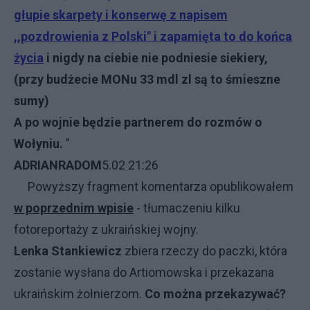
głupie skarpety i konserwę z napisem
,,pozdrowienia z Polski" i zapamięta to do końca
życia
i nigdy na ciebie nie podniesie siekiery,
(przy budżecie MONu 33 mdl zl są to śmieszne
sumy)
A po wojnie będzie partnerem do rozmów o
Wołyniu.
"
ADRIANRADOM
5.02 21:26
Powyższy fragment komentarza opublikowałem
w poprzednim wpisie
- tłumaczeniu kilku
fotoreportaży z ukraińskiej wojny
.
Lenka Stankiewicz
zbiera rzeczy do paczki, która
zostanie wysłana do Artiomowska i przekazana
ukraińskim żołnierzom.
Co można przekazywać?