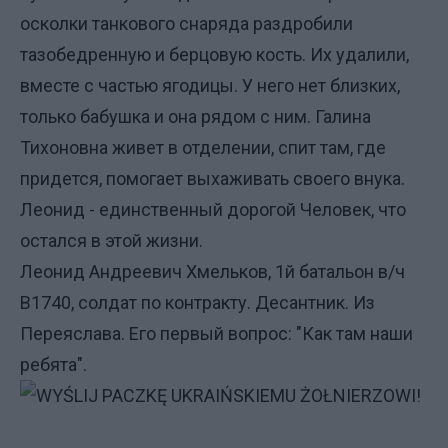
осколки танкового снаряда раздробили
тазобедренную и берцовую кость. Их удалили,
вместе с частью ягодицы. У него нет близких,
только бабушка и она рядом с ним. Галина
Тихоновна живет в отделении, спит там, где
придется, помогает выхаживать своего внука.
Леонид - единственный дорогой Человек, что
остался в этой жизни.
Леонид Андреевич Хмельков, 1й батальон в/ч
В1740, солдат по контракту. Десантник. Из
Переяслава. Его первый вопрос: "Как там наши
ребята".