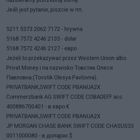
Jeśli
jest
pytanie
,
piszcie
w
пп
.
5211 5373 2062 7172
-
hrywna
5168 7572 4246 2135
-
dolar
5168 7572 4246 2127
-
евро
Jeżeli
to
przekazywać
przez
Western
Union
albo
Privat
Money
i
na
nazwisko
Товстик
Олеся
Павловна
.(
Tovstik
Olesya
Pavlovna
).
PRIVATBANK,SWIFT CODE PBANUA2X
Commerzbank AG SWIFT CODE COBADEFF acc
400886700401 - в євро €
PRIVATBANK,SWIFT CODE PBANUA2X
JP MORGAN CHASE BANK SWIFT CODE CHASUS33
0011000080 - в доларах $