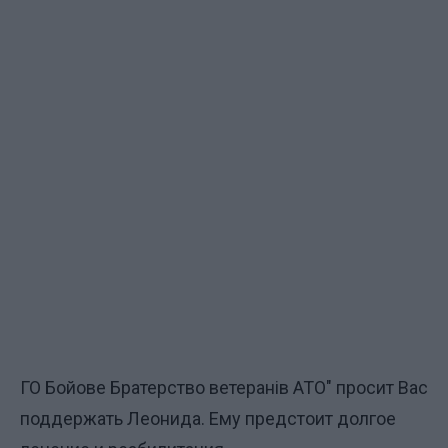
ГО Бойове Братерство ветеранів АТО" просит Вас
поддержать Леонида. Ему предстоит долгое