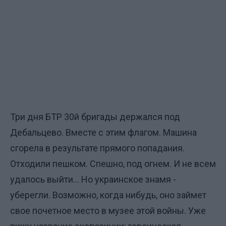
Три дня БТР 30й бригады держался под
Дебальцево. Вместе с этим флагом. Машина
сгорела в результате прямого попадания.
Отходили пешком. Спешно, под огнем. И не всем
удалось выйти... Но украинское знамя -
уберегли. Возможно, когда нибудь, оно займет
свое почетное место в музее этой войны. Уже