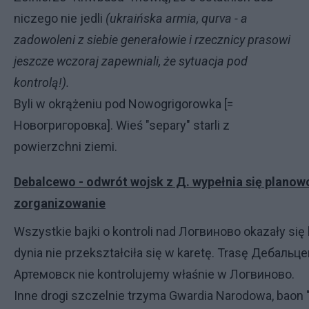
niczego nie jedli
(ukraińska armia, qurva - a
zadowoleni z siebie generałowie i rzecznicy prasowi
jeszcze wczoraj zapewniali, że sytuacja pod
kontrolą!).
Byli w okrążeniu pod Nowogrigorowka [=
Новогригоровкa]. Wieś "separy" starli z
powierzchni ziemi.
Debalcewo - odwrót wojsk z Д. wypełnia się planowo
zorganizowanie
Wszystkie bajki o kontroli nad Логвиново okazały się 
dynia nie przekształciła się w karetę. Trasę Дебальце
Артемовск nie kontrolujemy właśnie w Логвиново.
Inne drogi szczelnie trzyma Gwardia Narodowa, baon