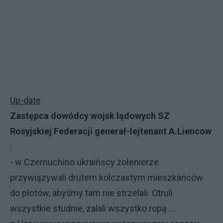
постоянно отбивая атаки террористов. Работают га
грады, ураганы, минометы, танки.
В общем жарко. Слава Украине!
P.S. Жаль что был выбран именно этот вариант. Пр
перекинул все наличные резервы из под Горловки
Стаханова. Там у них пусто, а у нас все в наличии. 
Up-date
удар и фронт рассыпется, а в котлах будут террори
Zastępca dowódcy wojsk lądowych SZ
российские намники.
Это все лежит за пределами
Rosyjskiej Federacji generał-lejtenant A.Liencow
понимания
.
:
- w Czernuchino ukraińscy żołenierze
przywiązywali drutem kolczastym mieszkańców
do płotów, abyśmy tam nie strzelali. Otruli
wszystkie studnie, zalali wszystko ropą ...