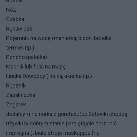
Busola
Nóż
Czapka
Rękawiczki
Pojemnik na wodę (manierka, bidon, butelka,
termos itp.)
Poncho (pałatka)
Mapnik lub folia na mapę
Linijka Dowódcy (linijka, ekierka itp.)
Ręcznik
Zapalniczka
Zegarek
dodałbym np norka z goretexu(po 2stówki chodzą
używki w dobrym stanie pamiętajcie dorzucić
impregnat), białe stroje maskujące (np