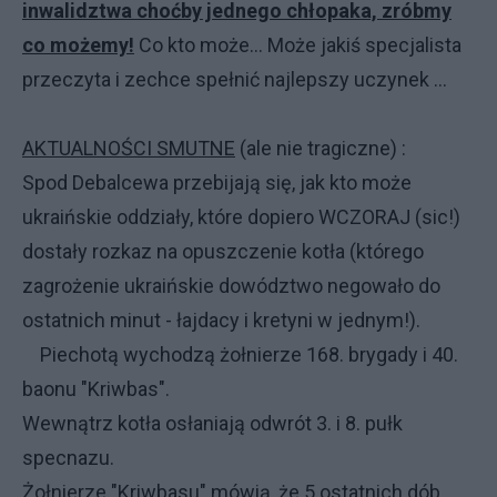
inwalidztwa choćby jednego chłopaka, zróbmy
co możemy!
Co kto może... Może jakiś specjalista
przeczyta i zechce spełnić najlepszy uczynek ...
AKTUALNOŚCI SMUTNE
(ale nie tragiczne) :
Spod Debalcewa przebijają się, jak kto może
ukraińskie oddziały, które dopiero WCZORAJ (sic!)
dostały rozkaz na opuszczenie kotła (którego
zagrożenie ukraińskie dowództwo negowało do
ostatnich minut - łajdacy i kretyni w jednym!).
Piechotą wychodzą żołnierze 168. brygady i 40.
baonu "Kriwbas".
Wewnątrz kotła osłaniają odwrót 3. i 8. pułk
specnazu.
Żołnierze "Kriwbasu" mówią, że 5 ostatnich dób