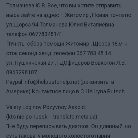
Толмачева Ю.В. Все, что вы хотите отправить,
высылайте на адрес г. Житомир , Новая почта по
ул.Щорса 94 Толмачева Юлия Виталиевна
телефон 0677834814".
ПУнкты сбора помощи Житомир , Щорса 18,м-н
сток секонд хенд ,телефон 067 783 48 14
ул .Пушкинская 27 , ГДОфицеров Вовкогон Л.В.
0963298107
Paypal info@helpustohelp.net (реквизиты в
Америке) Контактное лицо в США Iryna Butsch
Valery Loginov Pozyvnoy Askold:
(kto nie po-russki - translate.meta.ua)
"Не буду переписывать диагноз. Он длинный, но
суть такова: у молодого холостого парня