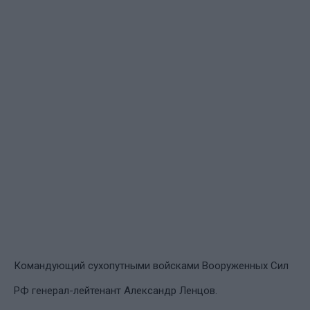
Командующий сухопутными войсками Вооруженных Сил
РФ генерал-лейтенант Александр Ленцов.