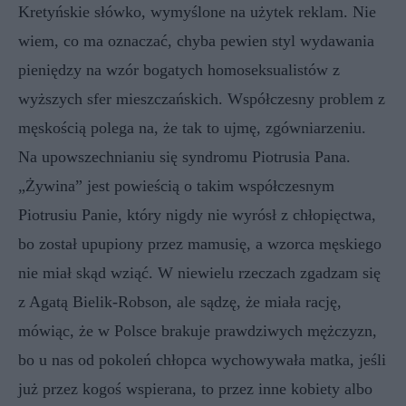
Kretyńskie słówko, wymyślone na użytek reklam. Nie
wiem, co ma oznaczać, chyba pewien styl wydawania
pieniędzy na wzór bogatych homoseksualistów z
wyższych sfer mieszczańskich. Współczesny problem z
męskością polega na, że tak to ujmę, zgówniarzeniu.
Na upowszechnianiu się syndromu Piotrusia Pana.
„Żywina” jest powieścią o takim współczesnym
Piotrusiu Panie, który nigdy nie wyrósł z chłopięctwa,
bo został upupiony przez mamusię, a wzorca męskiego
nie miał skąd wziąć. W niewielu rzeczach zgadzam się
z Agatą Bielik-Robson, ale sądzę, że miała rację,
mówiąc, że w Polsce brakuje prawdziwych mężczyzn,
bo u nas od pokoleń chłopca wychowywała matka, jeśli
już przez kogoś wspierana, to przez inne kobiety albo