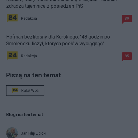
zdradza tajemnice z posiedzeń PiS
Redakcja
89
Hofman bezlitosny dla Kurskiego. "48 godzin po
Smoleńsku liczył, których posłów wyciągnąć"
Redakcja
85
Piszą na ten temat
Rafał Woś
Blogi na ten temat
Jan Filip Libicki