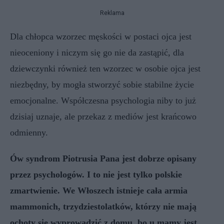
Reklama
Dla chłopca wzorzec męskości w postaci ojca jest
nieoceniony i niczym się go nie da zastąpić, dla
dziewczynki również ten wzorzec w osobie ojca jest
niezbędny, by mogła stworzyć sobie stabilne życie
emocjonalne. Współczesna psychologia niby to już
dzisiaj uznaje, ale przekaz z mediów jest krańcowo
odmienny.
Ów syndrom Piotrusia Pana jest dobrze opisany
przez psychologów. I to nie jest tylko polskie
zmartwienie. We Włoszech istnieje cała armia
mammonich, trzydziestolatków, którzy nie mają
ochoty się wyprowadzić z domu, bo u mamy jest