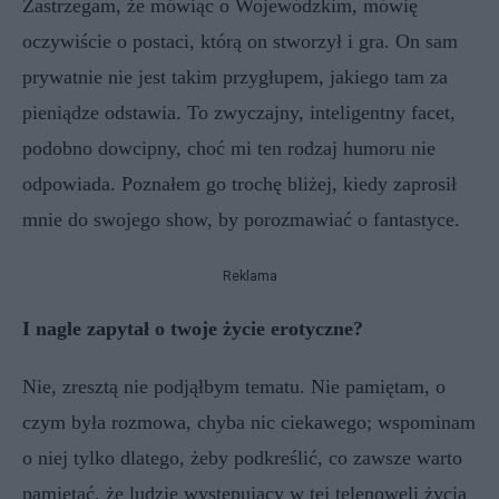
Zastrzegam, że mówiąc o Wojewódzkim, mówię
oczywiście o postaci, którą on stworzył i gra. On sam
prywatnie nie jest takim przygłupem, jakiego tam za
pieniądze odstawia. To zwyczajny, inteligentny facet,
podobno dowcipny, choć mi ten rodzaj humoru nie
odpowiada. Poznałem go trochę bliżej, kiedy zaprosił
mnie do swojego show, by porozmawiać o fantastyce.
Reklama
I nagle zapytał o twoje życie erotyczne?
Nie, zresztą nie podjąłbym tematu. Nie pamiętam, o
czym była rozmowa, chyba nic ciekawego; wspominam
o niej tylko dlatego, żeby podkreślić, co zawsze warto
pamiętać, że ludzie występujący w tej telenoweli życia