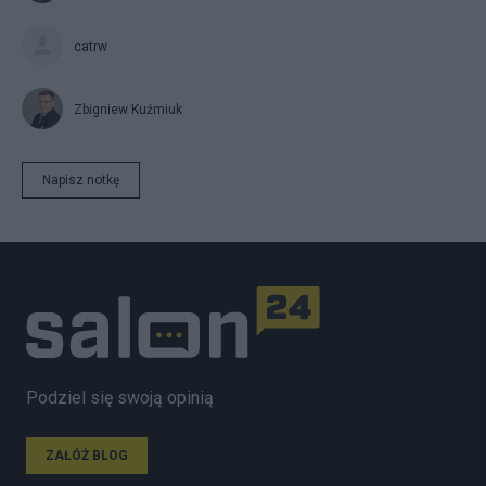
catrw
Zbigniew Kuźmiuk
Napisz notkę
Podziel się swoją opinią
ZAŁÓŻ BLOG