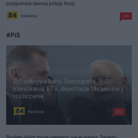
przypomina dawnej potęgi Rosji
Redakcja
206
#
PiS
PiS odkrywa karty. Demografia,
mieszkania, ETS, deportacje Ukraińców i
rozliczenia
Redakcja
202
Rozłam, który może zamienić się w sojusz. Terlecki