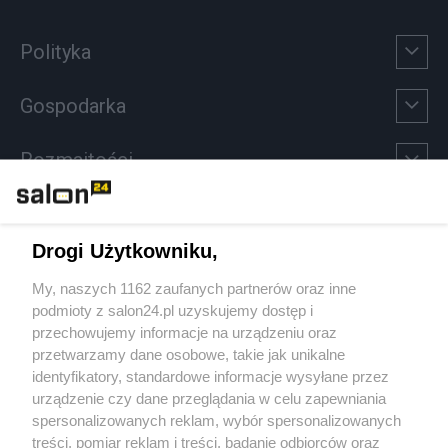
Polityka
Gospodarka
Rozmaitości
Technologie
Drogi Użytkowniku,
Sport
My, naszych 1162 zaufanych partnerów oraz inne
podmioty z salon24.pl uzyskujemy dostęp i
Społeczeństwo
przechowujemy informacje na urządzeniu oraz
przetwarzamy dane osobowe, takie jak unikalne
Kultura
identyfikatory, standardowe informacje wysyłane przez
urządzenie czy dane przeglądania w celu zapewniania
spersonalizowanych reklam, wybór spersonalizowanych
treści, pomiar reklam i treści, badanie odbiorców oraz