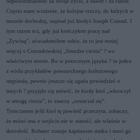
odpowiedzialność za swoje życie, a nawet i za cudze.
Często mam wrażenie, że kolejne rzeczy, do których w
mozole dochodzę, napisał już kiedyś Joseph Conrad. I
tym razem też, gdy już kończyłem pracę nad
„Żywiną”, uświadomiłem sobie, że to jest mniej
więcej o Conradowskiej „Smudze cienia” ? we
właściwym sensie. Bo w potocznym języku ? to jeden
z wielu przykładów powszechnego kulturowego
otępienia, pewnie jeszcze się zgada powiedzieć o
innych ? przyjęło się mówić, że kiedy ktoś „wkroczył
w smugę cienia”, to znaczy „zestarzał się”.
Tymczasem jeśli ktoś tę powieść przeczyta, zobaczy,
że mówi ona o wejściu nie w starość, ale właśnie w
dorosłość. Bohater zostaje kapitanem statku i musi go