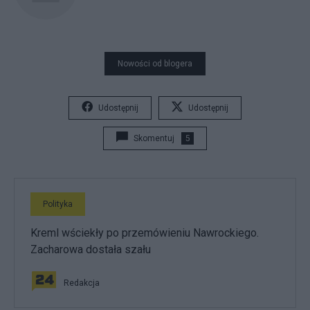
Nowości od blogera
Udostępnij
Udostępnij
Skomentuj
5
Polityka
Kreml wściekły po przemówieniu Nawrockiego.
Zacharowa dostała szału
Redakcja