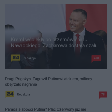
Kreml wściekły po przemówieniu
Nawrockiego. Zacharowa dostała szału
Redakcja
470
Drugi Prigożyn. Zagroził Putinowi atakiem, miliony
obejrzało nagranie
Redakcja
78
Parada słabości Putina? Plac Czerwony już nie