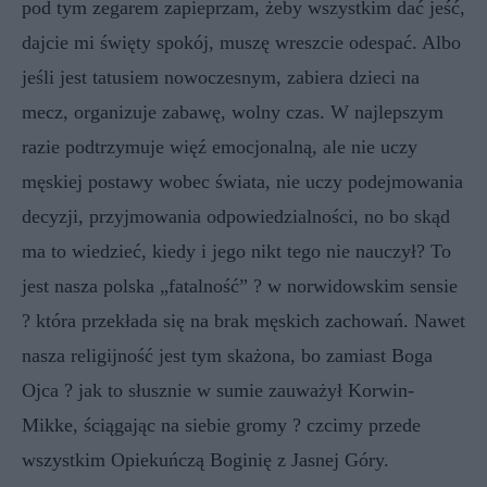
pod tym zegarem zapieprzam, żeby wszystkim dać jeść,
dajcie mi święty spokój, muszę wreszcie odespać. Albo
jeśli jest tatusiem nowoczesnym, zabiera dzieci na
mecz, organizuje zabawę, wolny czas. W najlepszym
razie podtrzymuje więź emocjonalną, ale nie uczy
męskiej postawy wobec świata, nie uczy podejmowania
decyzji, przyjmowania odpowiedzialności, no bo skąd
ma to wiedzieć, kiedy i jego nikt tego nie nauczył? To
jest nasza polska „fatalność” ? w norwidowskim sensie
? która przekłada się na brak męskich zachowań. Nawet
nasza religijność jest tym skażona, bo zamiast Boga
Ojca ? jak to słusznie w sumie zauważył Korwin-
Mikke, ściągając na siebie gromy ? czcimy przede
wszystkim Opiekuńczą Boginię z Jasnej Góry.