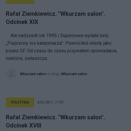
Rafał Ziemkiewicz. "Wkurzam salon".
Odcinek XIX
Ale nadszedł rok 1995 i Supernowa wydała twój
„Pieprzony los kataryniarza”. Powróciłeś wtedy jako
pisarz SF. Od czasu do czasu pisywałem opowiadania,
niektóre, zwłaszcza...
Wkurzam salon
na blogu
Wkurzam salon
POLITYKA
4.05.2011, 17:01
Rafał Ziemkiewicz. "Wkurzam salon".
Odcinek XVIII