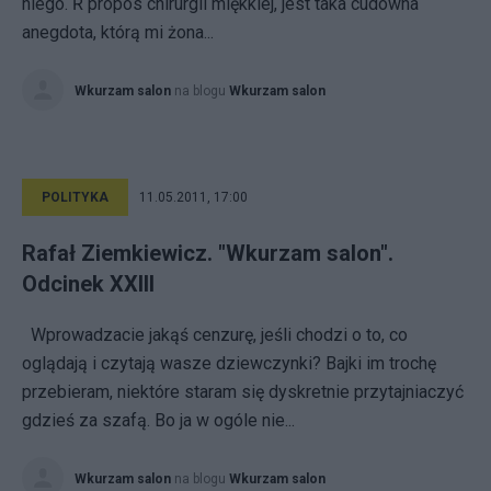
niego. Ŕ propos chirurgii miękkiej, jest taka cudowna
anegdota, którą mi żona...
Wkurzam salon
na blogu
Wkurzam salon
POLITYKA
11.05.2011, 17:00
Rafał Ziemkiewicz. "Wkurzam salon".
Odcinek XXIII
Wprowadzacie jakąś cenzurę, jeśli chodzi o to, co
oglądają i czytają wasze dziewczynki? Bajki im trochę
przebieram, niektóre staram się dyskretnie przytajniaczyć
gdzieś za szafą. Bo ja w ogóle nie...
Wkurzam salon
na blogu
Wkurzam salon