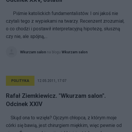
Piśmie katolickich fundamentalistów. I oni jakoś nie
czytali tego z wypiekami na twarzy. Recenzent zrozumiał,
o co chodzi i postawił interpretacyjną hipotezę, słuszną
czy nie, ale spójną,...
Wkurzam salon
na blogu
Wkurzam salon
POLITYKA
12.05.2011, 17:07
Rafał Ziemkiewicz. "Wkurzam salon".
Odcinek XXIV
Skąd ona to wzięła? Ojczym chłopca, z którym moje
córki się bawią, jest chirurgiem miękkim, więc pewnie od