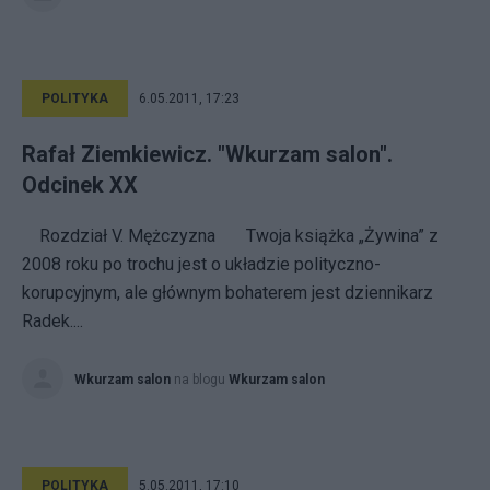
POLITYKA
6.05.2011, 17:23
Rafał Ziemkiewicz. "Wkurzam salon".
Odcinek XX
Rozdział V. Mężczyzna Twoja książka „Żywina” z
2008 roku po trochu jest o układzie polityczno-
korupcyjnym, ale głównym bohaterem jest dziennikarz
Radek....
Wkurzam salon
na blogu
Wkurzam salon
POLITYKA
5.05.2011, 17:10