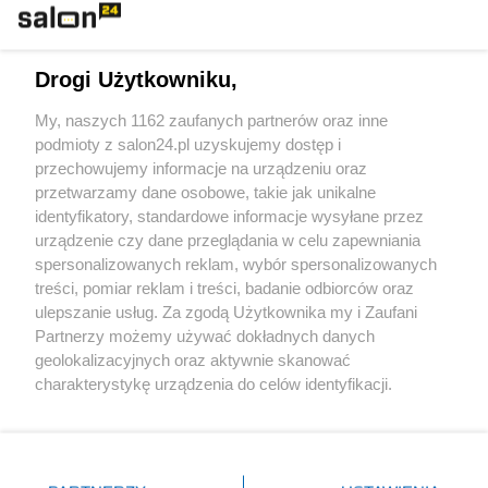
Technologie
Drogi Użytkowniku,
Sport
My, naszych 1162 zaufanych partnerów oraz inne
podmioty z salon24.pl uzyskujemy dostęp i
Społeczeństwo
przechowujemy informacje na urządzeniu oraz
przetwarzamy dane osobowe, takie jak unikalne
Kultura
identyfikatory, standardowe informacje wysyłane przez
urządzenie czy dane przeglądania w celu zapewniania
spersonalizowanych reklam, wybór spersonalizowanych
treści, pomiar reklam i treści, badanie odbiorców oraz
ulepszanie usług. Za zgodą Użytkownika my i Zaufani
X
Facebook
Instagram
Youtube
Partnerzy możemy używać dokładnych danych
geolokalizacyjnych oraz aktywnie skanować
charakterystykę urządzenia do celów identyfikacji.
Web Content Media sp. z o. o. © 2022
Ponieważ cenimy Twoją prywatność, prosimy o zgodę na
korzystanie z tych technologii poprzez kliknięcie
„Akceptuję”. Zgoda jest dobrowolna i zawsze możesz ją
Pomoc
O nas
Praca
Reklama
Kontakt
zmienić/wycofać klikając przycisk ustawień prywatności