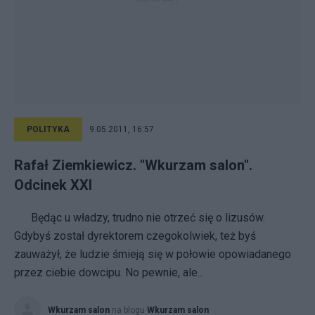
POLITYKA
9.05.2011, 16:57
Rafał Ziemkiewicz. "Wkurzam salon".
Odcinek XXI
Będąc u władzy, trudno nie otrzeć się o lizusów.
Gdybyś został dyrektorem czegokolwiek, też byś
zauważył, że ludzie śmieją się w połowie opowiadanego
przez ciebie dowcipu. No pewnie, ale...
Wkurzam salon
na blogu
Wkurzam salon