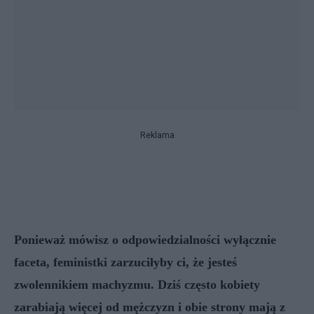
Reklama
Ponieważ mówisz o odpowiedzialności wyłącznie
faceta, feministki zarzuciłyby ci, że jesteś
zwolennikiem machyzmu. Dziś często kobiety
zarabiają więcej od mężczyzn i obie strony mają z