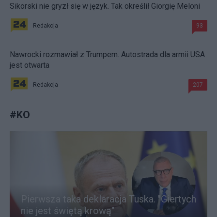
Sikorski nie gryzł się w język. Tak określił Giorgię Meloni
Redakcja
93
Nawrocki rozmawiał z Trumpem. Autostrada dla armii USA
jest otwarta
Redakcja
207
#
KO
Pierwsza taka deklaracja Tuska. "Giertych
nie jest świętą krową"