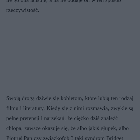
ile go ona lansuje, a na ile oddaje on w ten sposób
rzeczywistość.
Swoją drogą dziwię się kobietom, które lubią ten rodzaj
filmu i literatury. Kiedy się z nimi rozmawia, zwykle są
pełne pretensji i narzekań, że ciężko dziś znaleźć
chłopa, zawsze okazuje się, że albo jakiś głupek, albo
Piotruś Pan czy związkofob ? taki syndrom Bridget