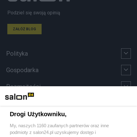
Podziel się swoją opinią
ZAŁÓŻ BLOG
Polityka
Gospodarka
Rozmaitości
Technologie
Drogi Użytkowniku,
Sport
My, naszych 1160 zaufanych partnerów oraz inne
podmioty z salon24.pl uzyskujemy dostęp i
Społeczeństwo