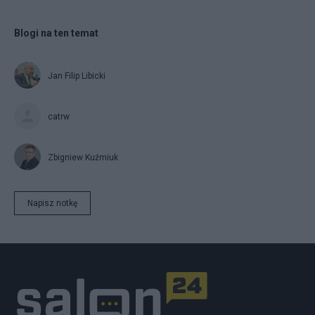
Blogi na ten temat
Jan Filip Libicki
catrw
Zbigniew Kuźmiuk
Napisz notkę