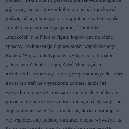
bohater? Taki Pilch na przykład konsekwentnie opiewa
pijaczynę, łacha, którym kobieta musi się opiekować,
poświęcać się dla niego, a on ją potem z wdzięczności
zdradza natychmiast z jakąś inną. Ten model
„męskości” ŕ la Pilch to figura kopiowana na różne
sposoby, kwintesencja dupkowatości współczesnego
Polaka. Wręcz archetypiczny wydaje się tu bohater
„Dnia świra” Koterskiego, Adaś Miauczyński,
nieudacznik wzorcowy i notoryczny maminsynek, który
nawet jak trafi na wymarzoną kobietę, gdzie już
wszystko mu pasuje i ona sama mu się chce oddać, to
powie sobie: może jeszcze trafi mi się coś lepszego, nie
angażujmy się w to. Taki model męskości dominujący
we współczesnej polskiej kulturze, trudno wyważyć, na