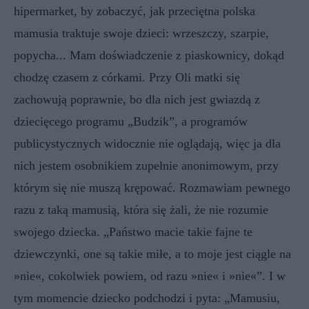
hipermarket, by zobaczyć, jak przeciętna polska
mamusia traktuje swoje dzieci: wrzeszczy, szarpie,
popycha... Mam doświadczenie z piaskownicy, dokąd
chodzę czasem z córkami. Przy Oli matki się
zachowują poprawnie, bo dla nich jest gwiazdą z
dziecięcego programu „Budzik”, a programów
publicystycznych widocznie nie oglądają, więc ja dla
nich jestem osobnikiem zupełnie anonimowym, przy
którym się nie muszą krępować. Rozmawiam pewnego
razu z taką mamusią, która się żali, że nie rozumie
swojego dziecka. „Państwo macie takie fajne te
dziewczynki, one są takie miłe, a to moje jest ciągle na
»nie«, cokolwiek powiem, od razu »nie« i »nie«”. I w
tym momencie dziecko podchodzi i pyta: „Mamusiu,