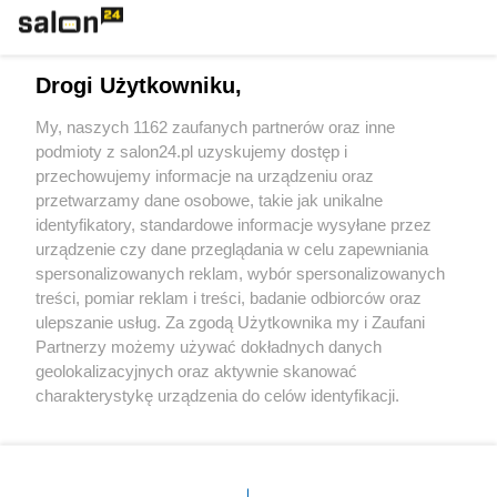
Technologie
Drogi Użytkowniku,
Sport
My, naszych 1162 zaufanych partnerów oraz inne
podmioty z salon24.pl uzyskujemy dostęp i
Społeczeństwo
przechowujemy informacje na urządzeniu oraz
przetwarzamy dane osobowe, takie jak unikalne
Kultura
identyfikatory, standardowe informacje wysyłane przez
urządzenie czy dane przeglądania w celu zapewniania
spersonalizowanych reklam, wybór spersonalizowanych
treści, pomiar reklam i treści, badanie odbiorców oraz
ulepszanie usług. Za zgodą Użytkownika my i Zaufani
X
Facebook
Instagram
Youtube
Partnerzy możemy używać dokładnych danych
geolokalizacyjnych oraz aktywnie skanować
charakterystykę urządzenia do celów identyfikacji.
Web Content Media sp. z o. o. © 2022
Ponieważ cenimy Twoją prywatność, prosimy o zgodę na
korzystanie z tych technologii poprzez kliknięcie
„Akceptuję”. Zgoda jest dobrowolna i zawsze możesz ją
Pomoc
O nas
Praca
Reklama
Kontakt
zmienić/wycofać klikając przycisk ustawień prywatności