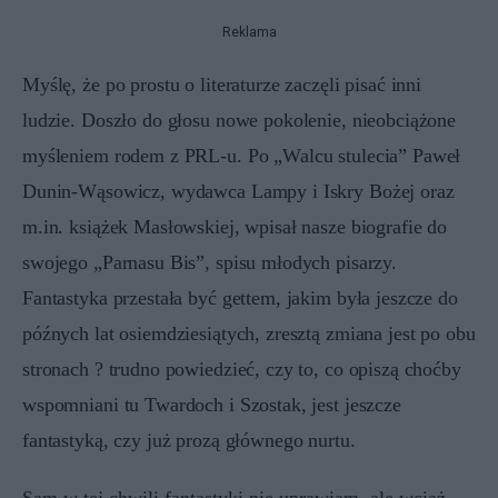
Reklama
Myślę, że po prostu o literaturze zaczęli pisać inni
ludzie. Doszło do głosu nowe pokolenie, nieobciążone
myśleniem rodem z PRL-u. Po „Walcu stulecia” Paweł
Dunin-Wąsowicz, wydawca Lampy i Iskry Bożej oraz
m.in. książek Masłowskiej, wpisał nasze biografie do
swojego „Parnasu Bis”, spisu młodych pisarzy.
Fantastyka przestała być gettem, jakim była jeszcze do
późnych lat osiemdziesiątych, zresztą zmiana jest po obu
stronach ? trudno powiedzieć, czy to, co opiszą choćby
wspomniani tu Twardoch i Szostak, jest jeszcze
fantastyką, czy już prozą głównego nurtu.
Sam w tej chwili fantastyki nie uprawiam, ale wciąż