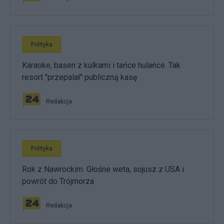
Polityka
Karaoke, basen z kulkami i tańce hulańce. Tak
resort "przepalał" publiczną kasę
Redakcja
Polityka
Rok z Nawrockim. Głośne weta, sojusz z USA i
powrót do Trójmorza
Redakcja