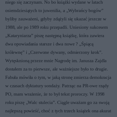
niego się zaczynam. No bo książki wydane w latach
osiemdziesiątych to juwenilia, a „Wybrańcy bogów”
byliby zauważeni, gdyby zdążyli się ukazać jeszcze w
1988, ale po 1989 roku przepadli. Uniesiony sukcesem
„Kataryniarza” piszę następną książkę, która zawiera
dwa opowiadania starsze i dwa nowe ? „Śpiącą
królewnę” i „Czerwone dywany, odmierzony krok”.
Wytęsknioną przeze mnie Nagrodę im. Janusza Zajdla
dostałem za to pierwsze, ale ważniejsze było to drugie.
Fabuła mówiła o tym, w jaką stronę zmierza demokracja
w czasach dyktatury sondaży. Patrząc na PR-owe rządy
PO, mam wrażenie, że to był tekst proroczy. W 1998
roku piszę „Walc stulecia”. Ciągle uważam go za swoją
najlepszą powieść, choć z tych trzech książek ona akurat