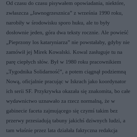
Od czasu do czasu pisywałem opowiadania, niektóre,
zwłaszcza „Jawnogrzesznica” z września 1990 roku,
narobiły w środowisku sporo huku, ale to były
dosłownie jeden, góra dwa teksty rocznie. Ale powieść
„Pieprzony los kataryniarza” nie powstałaby, gdyby nie
zamówił jej Mirek Kowalski. Kowal zasługuje tu na
parę ciepłych słów. Był w 1980 roku pracownikiem
„Tygodnika Solidarność”, a potem ciągnął podziemną
Nową, oficjalnie pracując w Iskrach jako koordynator
ich serii SF. Przykrywka okazała się znakomita, bo całe
wydawnictwo uznawało za rzecz normalną, że w
gabinecie faceta zajmującego się czymś takim bez
przerwy przesiadują tabuny jakichś dziwnych ludzi, a
tam właśnie przez lata działała faktyczna redakcja