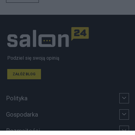
Podziel się swoją opinią
ZAŁÓŻ BLOG
Polityka
Gospodarka
Rozmaitości