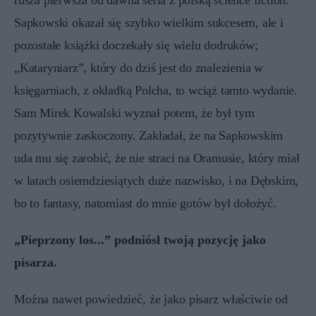
rusza pierwsza od dawna seria z polską science fiction.
Sapkowski okazał się szybko wielkim sukcesem, ale i
pozostałe książki doczekały się wielu dodruków;
„Kataryniarz”, który do dziś jest do znalezienia w
księgarniach, z okładką Polcha, to wciąż tamto wydanie.
Sam Mirek Kowalski wyznał potem, że był tym
pozytywnie zaskoczony. Zakładał, że na Sapkowskim
uda mu się zarobić, że nie straci na Oramusie, który miał
w latach osiemdziesiątych duże nazwisko, i na Dębskim,
bo to fantasy, natomiast do mnie gotów był dołożyć.
„Pieprzony los...” podniósł twoją pozycję jako
pisarza.
Można nawet powiedzieć, że jako pisarz właściwie od