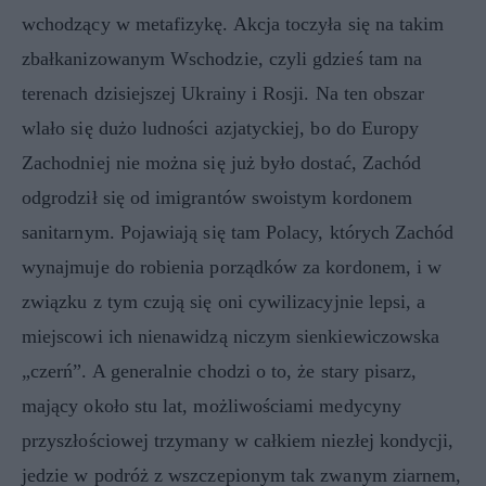
wchodzący w metafizykę. Akcja toczyła się na takim
zbałkanizowanym Wschodzie, czyli gdzieś tam na
terenach dzisiejszej Ukrainy i Rosji. Na ten obszar
wlało się dużo ludności azjatyckiej, bo do Europy
Zachodniej nie można się już było dostać, Zachód
odgrodził się od imigrantów swoistym kordonem
sanitarnym. Pojawiają się tam Polacy, których Zachód
wynajmuje do robienia porządków za kordonem, i w
związku z tym czują się oni cywilizacyjnie lepsi, a
miejscowi ich nienawidzą niczym sienkiewiczowska
„czerń”. A generalnie chodzi o to, że stary pisarz,
mający około stu lat, możliwościami medycyny
przyszłościowej trzymany w całkiem niezłej kondycji,
jedzie w podróż z wszczepionym tak zwanym ziarnem,