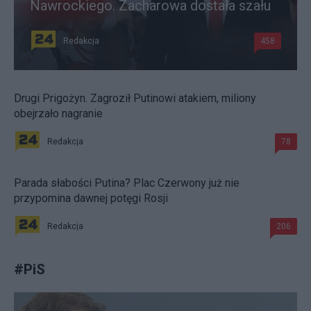
Nawrockiego. Zacharowa dostała szału
Redakcja
458
Drugi Prigożyn. Zagroził Putinowi atakiem, miliony
obejrzało nagranie
Redakcja
78
Parada słabości Putina? Plac Czerwony już nie
przypomina dawnej potęgi Rosji
Redakcja
206
#
PiS