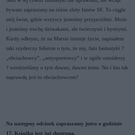
bywam zapraszany na różne zloty fanów SF. To ciągle
mój świat, gdzie wszyscy jesteśmy przyjaciółmi. Może
i jesteśmy trochę dziwakami, ale twórczymi i bystrymi.
Kiedy odkryto, że na Marsie istnieje życie, napisałem
taki szyderczy felieton o tym, że my, fani fantastyki ?
„obciachowcy”, „antysportowcy” i w ogóle outsiderzy
? wiedzieliśmy o tym dawno, dawno temu. No i kto tak
naprawdę jest tu obciachowcem?
Na następny odcinek zapraszamy jutro o godzinie
17. Książka jest już dostępna.