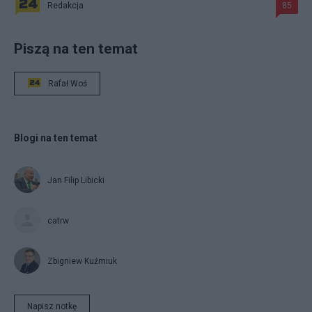
Redakcja
85
Piszą na ten temat
Rafał Woś
Blogi na ten temat
Jan Filip Libicki
catrw
Zbigniew Kuźmiuk
Napisz notkę