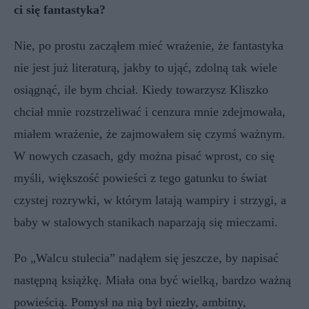
ci się fantastyka?
Nie, po prostu zacząłem mieć wrażenie, że fantastyka
nie jest już literaturą, jakby to ująć, zdolną tak wiele
osiągnąć, ile bym chciał. Kiedy towarzysz Kliszko
chciał mnie rozstrzeliwać i cenzura mnie zdejmowała,
miałem wrażenie, że zajmowałem się czymś ważnym.
W nowych czasach, gdy można pisać wprost, co się
myśli, większość powieści z tego gatunku to świat
czystej rozrywki, w którym latają wampiry i strzygi, a
baby w stalowych stanikach naparzają się mieczami.
Po „Walcu stulecia” nadąłem się jeszcze, by napisać
następną książkę. Miała ona być wielką, bardzo ważną
powieścią. Pomysł na nią był niezły, ambitny,