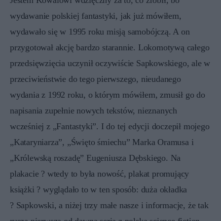
Jestem Kowalowi wdzięczny za to, co zrobił, bo
wydawanie polskiej fantastyki, jak już mówiłem,
wydawało się w 1995 roku misją samobójczą. A on
przygotował akcję bardzo starannie. Lokomotywą całego
przedsięwzięcia uczynił oczywiście Sapkowskiego, ale w
przeciwieństwie do tego pierwszego, nieudanego
wydania z 1992 roku, o którym mówiłem, zmusił go do
napisania zupełnie nowych tekstów, nieznanych
wcześniej z „Fantastyki”. I do tej edycji doczepił mojego
„Kataryniarza”, „Święto śmiechu” Marka Oramusa i
„Królewską roszadę” Eugeniusza Dębskiego. Na
plakacie ? wtedy to była nowość, plakat promujący
książki ? wyglądało to w ten sposób: duża okładka
? Sapkowski, a niżej trzy małe nasze i informacje, że tak