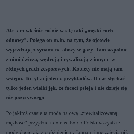
Ale tam właśnie rośnie w siłę taki „męski ruch
odnowy”. Polega on m.in. na tym, że ojcowie
wyjeżdżają z synami na obozy w góry. Tam wspólnie
z nimi ćwiczą, wędrują i rywalizują z innymi w
różnych grach zespołowych. Kobiety nie mają tam
wstępu. To tylko jeden z przykładów. U nas słychać
tylko jeden wielki jęk, że faceci psieją i nie dzieje się
nic pozytywnego.
Po jakimś czasie ta moda na ową „zrewitalizowaną
męskość” przyjdzie i do nas, bo do Polski wszystkie
mody docierają z opóźnieniem. Ja mam inne zajęcia niż