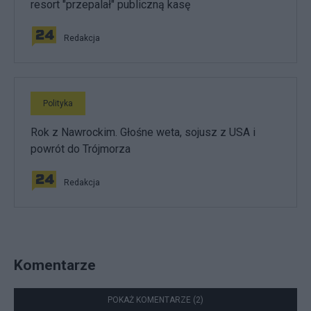
resort "przepalał" publiczną kasę
Redakcja
Polityka
Rok z Nawrockim. Głośne weta, sojusz z USA i
powrót do Trójmorza
Redakcja
Komentarze
POKAŻ KOMENTARZE (2)