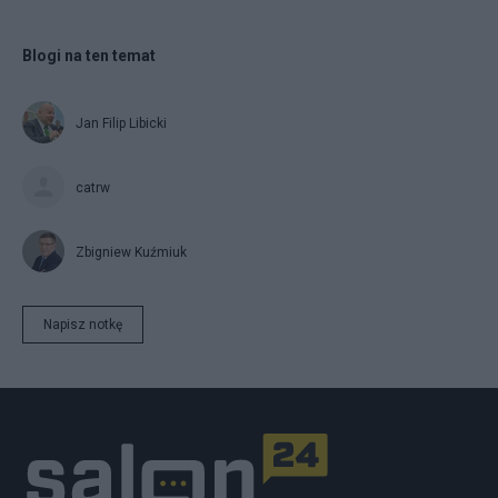
Blogi na ten temat
Jan Filip Libicki
catrw
Zbigniew Kuźmiuk
Napisz notkę