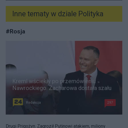
Inne tematy w dziale
Polityka
#
Rosja
Kreml wściekły po przemówieniu
Nawrockiego. Zacharowa dostała szału
Redakcja
297
Drugi Prigożyn. Zagroził Putinowi atakiem, miliony