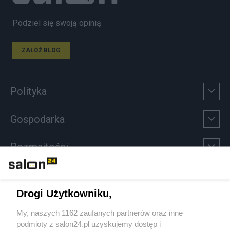
Podziel się swoją opinią
ZAŁÓŻ BLOG
Polityka
Gospodarka
Rozmaitości
Technologie
Drogi Użytkowniku,
Sport
My, naszych 1162 zaufanych partnerów oraz inne
podmioty z salon24.pl uzyskujemy dostęp i
Społeczeństwo