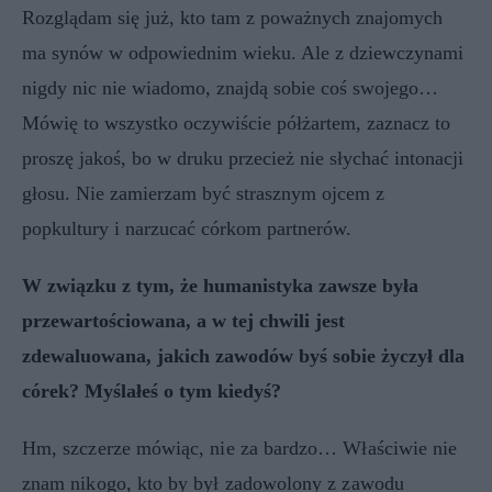
Rozglądam się już, kto tam z poważnych znajomych
ma synów w odpowiednim wieku. Ale z dziewczynami
nigdy nic nie wiadomo, znajdą sobie coś swojego…
Mówię to wszystko oczywiście półżartem, zaznacz to
proszę jakoś, bo w druku przecież nie słychać intonacji
głosu. Nie zamierzam być strasznym ojcem z
popkultury i narzucać córkom partnerów.
W związku z tym, że humanistyka zawsze była
przewartościowana, a w tej chwili jest
zdewaluowana, jakich zawodów byś sobie życzył dla
córek? Myślałeś o tym kiedyś?
Hm, szczerze mówiąc, nie za bardzo… Właściwie nie
znam nikogo, kto by był zadowolony z zawodu