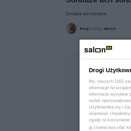
Sondaże ach sondaże
keraj
na blogu
wprost
Drogi Użytkow
My, naszych 1162 zau
informacje na urządze
informacje wysyłane 
wybór spersonalizowan
Użytkownika my i Zau
skanować charakterys
zgodę na korzystanie 
ją zmienić/wycofać kl