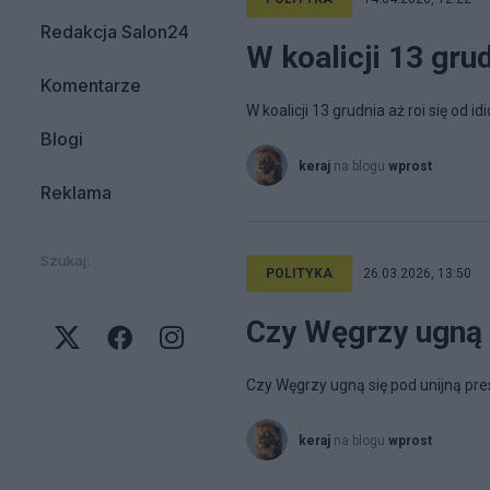
Redakcja Salon24
W koalicji 13 grud
Komentarze
W koalicji 13 grudnia aż roi się od id
Blogi
keraj
na blogu
wprost
Reklama
Szukaj:
POLITYKA
26.03.2026, 13:50
Czy Węgrzy ugną s
Czy Węgrzy ugną się pod unijną pre
keraj
na blogu
wprost