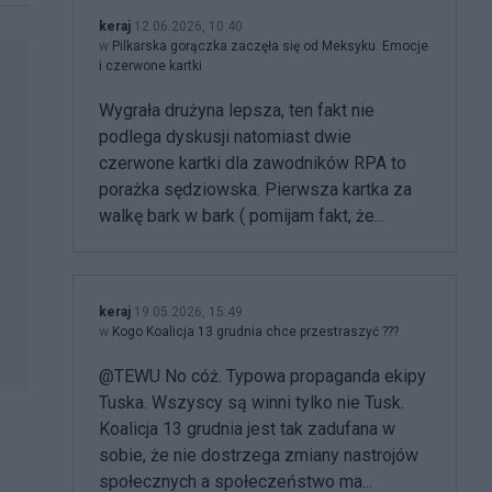
keraj
12.06.2026, 10:40
w
Pilkarska gorączka zaczęła się od Meksyku. Emocje
i czerwone kartki
Wygrała drużyna lepsza, ten fakt nie
podlega dyskusji natomiast dwie
czerwone kartki dla zawodników RPA to
porażka sędziowska. Pierwsza kartka za
walkę bark w bark ( pomijam fakt, że...
keraj
19.05.2026, 15:49
w
Kogo Koalicja 13 grudnia chce przestraszyć ???
@TEWU No cóż. Typowa propaganda ekipy
Tuska. Wszyscy są winni tylko nie Tusk.
Koalicja 13 grudnia jest tak zadufana w
sobie, że nie dostrzega zmiany nastrojów
społecznych a społeczeństwo ma...