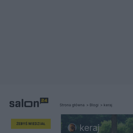
Strona główna
Blogi
keraj
ŻEBYŚ WIEDZIAŁ
keraj