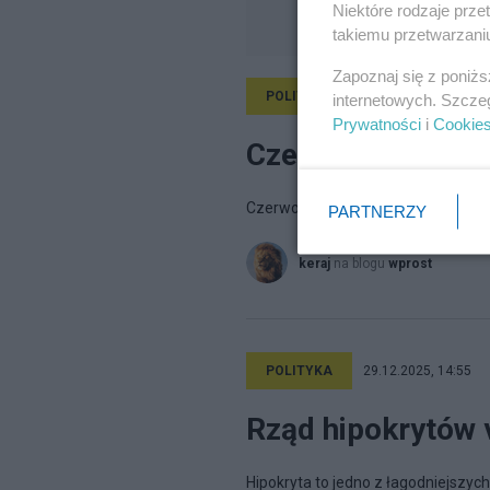
Niektóre rodzaje prz
takiemu przetwarzaniu
Zapoznaj się z poniż
POLITYKA
6.02.2026, 13:47
internetowych. Szcze
Prywatności
i
Cookie
Czerwona wataha 
Czerwona wataha kontratakuje
PARTNERZY
keraj
na blogu
wprost
POLITYKA
29.12.2025, 14:55
Rząd hipokrytów v
Hipokryta to jedno z łagodniejszy