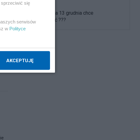
sprzeciwić się
Kogo Koalicja 13 grudnia chce
przestraszyć ???
 naszych serwisów
esz w
Polityce
AKCEPTUJĘ
ie