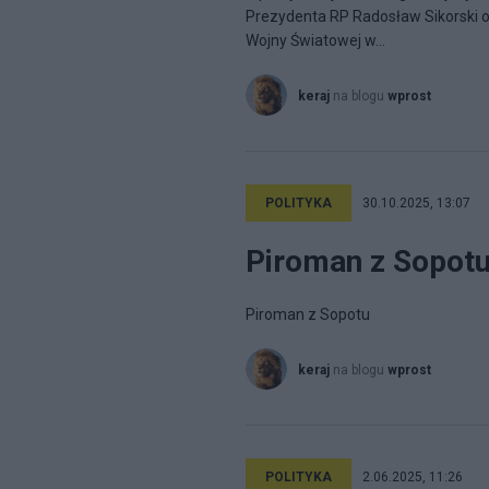
Prezydenta RP Radosław Sikorski op
Wojny Światowej w...
keraj
na blogu
wprost
POLITYKA
30.10.2025, 13:07
Piroman z Sopot
Piroman z Sopotu
keraj
na blogu
wprost
POLITYKA
2.06.2025, 11:26