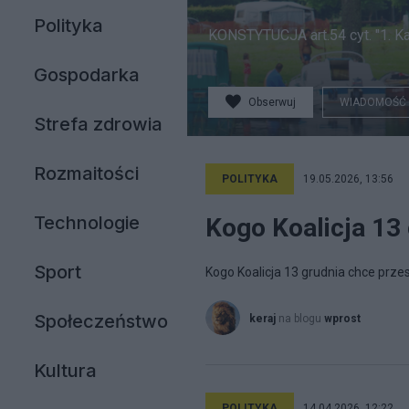
Polityka
KONSTYTUCJA art.54 cyt. "1. K
Gospodarka
Obserwuj
WIADOMOŚĆ
Strefa zdrowia
Rozmaitości
POLITYKA
19.05.2026, 13:56
Technologie
Kogo Koalicja 13
Sport
Kogo Koalicja 13 grudnia chce prze
Społeczeństwo
keraj
na blogu
wprost
Kultura
POLITYKA
14.04.2026, 12:22