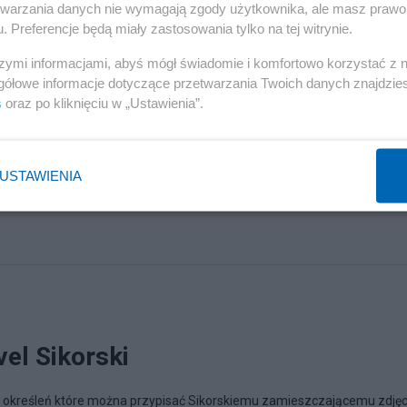
etwarzania danych nie wymagają zgody użytkownika, ale masz prawo 
. Preferencje będą miały zastosowania tylko na tej witrynie.
szymi informacjami, abyś mógł świadomie i komfortowo korzystać z
gółowe informacje dotyczące przetwarzania Twoich danych znajdzi
s
oraz po kliknięciu w „Ustawienia”.
kontratakuje
USTAWIENIA
el Sikorski
ch określeń które można przypisać Sikorskiemu zamieszczającemu zdjęc