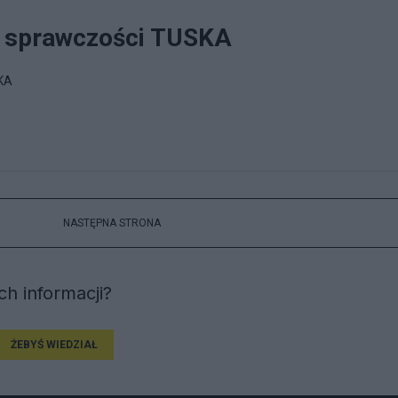
ec sprawczości TUSKA
SKA
NASTĘPNA STRONA
h informacji?
ŻEBYŚ WIEDZIAŁ