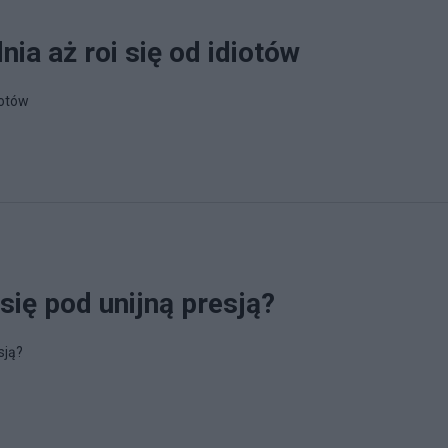
nia aż roi się od idiotów
iotów
ię pod unijną presją?
sją?