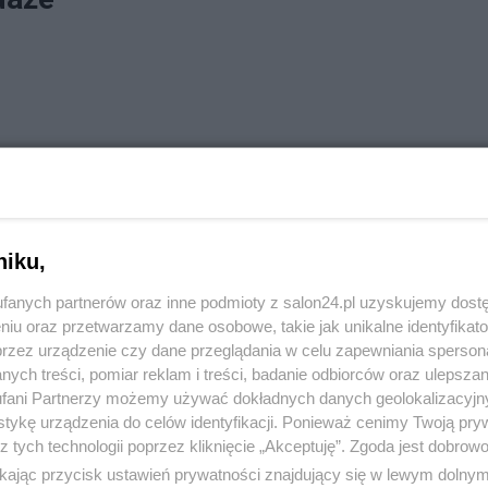
niku,
fanych partnerów oraz inne podmioty z salon24.pl uzyskujemy dost
niu oraz przetwarzamy dane osobowe, takie jak unikalne identyfikat
przez urządzenie czy dane przeglądania w celu zapewniania sperson
ych treści, pomiar reklam i treści, badanie odbiorców oraz ulepszan
fani Partnerzy możemy używać dokładnych danych geolokalizacyjn
tykę urządzenia do celów identyfikacji. Ponieważ cenimy Twoją pry
z tych technologii poprzez kliknięcie „Akceptuję”. Zgoda jest dobro
ikając przycisk ustawień prywatności znajdujący się w lewym dolny