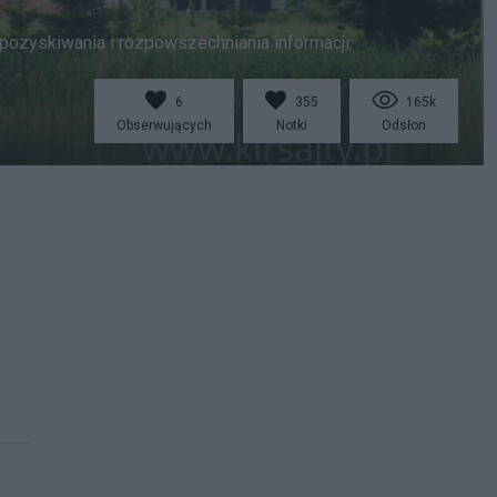
ozyskiwania i rozpowszechniania informacji.
6
355
165k
Obserwujących
Notki
Odsłon