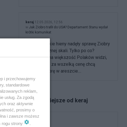
keraj
12.05.2026, 12:56
w
Jak Ziobro trafił do USA? Departament Stanu wydał
krótki komunikat
Dziennikarskie hieny nadęły sprawę Ziobry
do niebotycznej skali. Tylko po co?
Zdecydowana większość Polaków widzi,
że rządzący za wszelką cenę chcą
widzieć Ziobrę w areszcie....
ęp i przechowujemy
ory, standardowe
alizowanych reklam,
ie usług. Za zgodą
Najpopularniejsze od keraj
ych oraz aktywnie
watność, prosimy o
wolna i zawsze możesz
Polityka
m rogu strony
.