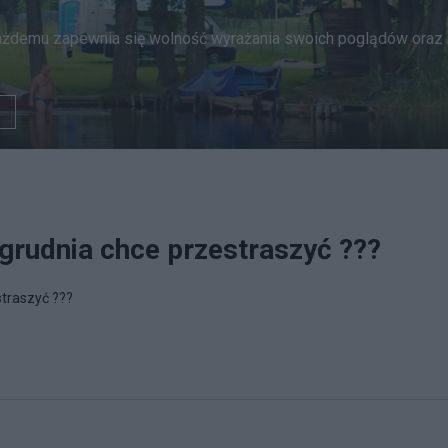
ażdemu zapewnia się wolność wyrażania swoich poglądów oraz p
 grudnia chce przestraszyć ???
straszyć ???