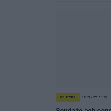
POLITYKA
18.03.2026, 13:29
Sondaże ach son