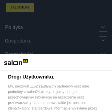
ZAŁÓŻ BLOG
Polityka
Gospodarka
Rozmaitości
Technologie
Drogi Użytkowniku,
Sport
My, naszych 1162 zaufanych partnerów oraz inne
podmioty z salon24.pl uzyskujemy dostęp i
Społeczeństwo
przechowujemy informacje na urządzeniu oraz
przetwarzamy dane osobowe, takie jak unikalne
Kultura
identyfikatory, standardowe informacje wysyłane przez