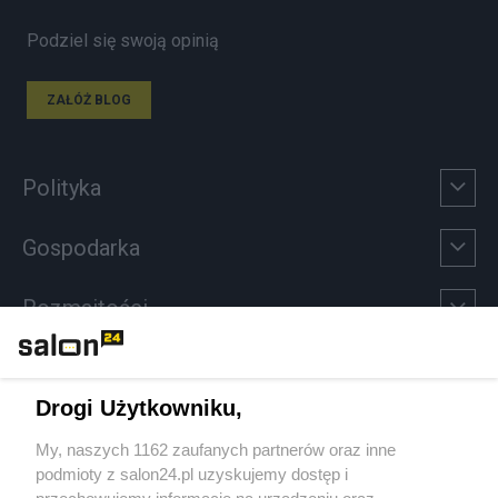
Podziel się swoją opinią
ZAŁÓŻ BLOG
Polityka
Gospodarka
Rozmaitości
Technologie
Drogi Użytkowniku,
Sport
My, naszych 1162 zaufanych partnerów oraz inne
podmioty z salon24.pl uzyskujemy dostęp i
Społeczeństwo