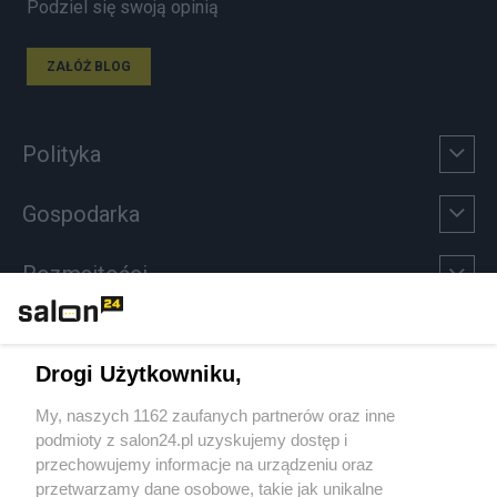
Podziel się swoją opinią
ZAŁÓŻ BLOG
Polityka
Gospodarka
Rozmaitości
Technologie
Drogi Użytkowniku,
Sport
My, naszych 1162 zaufanych partnerów oraz inne
podmioty z salon24.pl uzyskujemy dostęp i
Społeczeństwo
przechowujemy informacje na urządzeniu oraz
przetwarzamy dane osobowe, takie jak unikalne