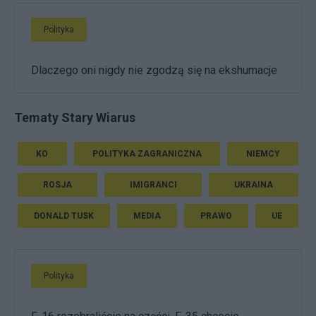
Polityka
Dlaczego oni nigdy nie zgodzą się na ekshumacje
Tematy Stary Wiarus
KO
POLITYKA ZAGRANICZNA
NIEMCY
ROSJA
IMIGRANCI
UKRAINA
DONALD TUSK
MEDIA
PRAWO
UE
Polityka