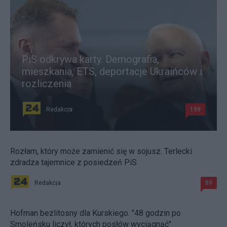
PiS odkrywa karty. Demografia,
mieszkania, ETS, deportacje Ukraińców i
rozliczenia
Redakcja
199
Rozłam, który może zamienić się w sojusz. Terlecki
zdradza tajemnice z posiedzeń PiS
Redakcja
89
Hofman bezlitosny dla Kurskiego. "48 godzin po
Smoleńsku liczył, których posłów wyciągnąć"