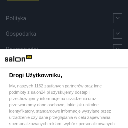
Polityka
Gospodarka
Rozmaitości
Technologie
Drogi Użytkowniku,
Sport
My, naszych 1162 zaufanych partnerów oraz inne
podmioty z salon24.pl uzyskujemy dostęp i
Społeczeństwo
przechowujemy informacje na urządzeniu oraz
przetwarzamy dane osobowe, takie jak unikalne
Kultura
identyfikatory, standardowe informacje wysyłane przez
urządzenie czy dane przeglądania w celu zapewniania
spersonalizowanych reklam, wybór spersonalizowanych