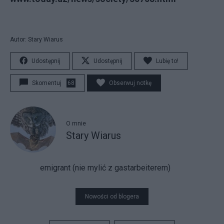
Autor: Stary Wiarus
Udostępnij
Udostępnij
Lubię to!
Skomentuj
68
Obserwuj notkę
O mnie
Stary Wiarus
emigrant (nie mylić z gastarbeiterem)
Nowości od blogera