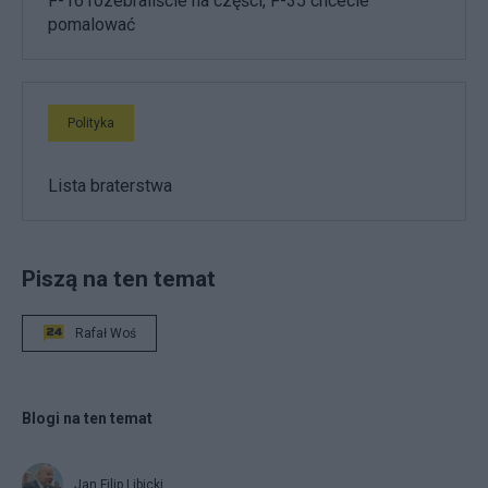
F-16 rozebraliście na części, F-35 chcecie
pomalować
Polityka
Lista braterstwa
Piszą na ten temat
Rafał Woś
Blogi na ten temat
Jan Filip Libicki