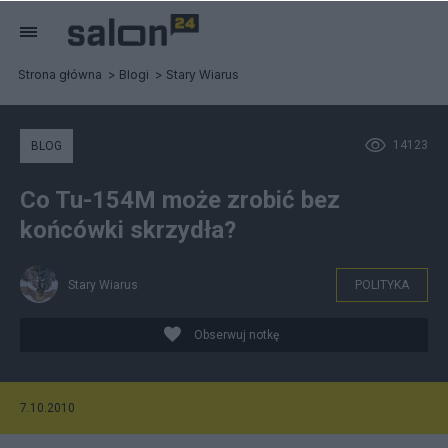
Strona główna
Blogi
Stary Wiarus
14123
BLOG
Co Tu-154M może zrobić bez
końcówki skrzydła?
Stary Wiarus
POLITYKA
Obserwuj notkę
7.10.2010