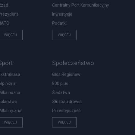
Rząd
Centralny Port Komunikacyjny
Prezydent
Inwestycje
NATO
Podatki
WIĘCEJ
WIĘCEJ
Sport
Społeczeństwo
Ekstraklasa
Głos Regionów
Alpinizm
800 plus
Piłka nożna
Śledztwa
Kolarstwo
Służba zdrowia
Piłka ręczna
Przestępczość
WIĘCEJ
WIĘCEJ