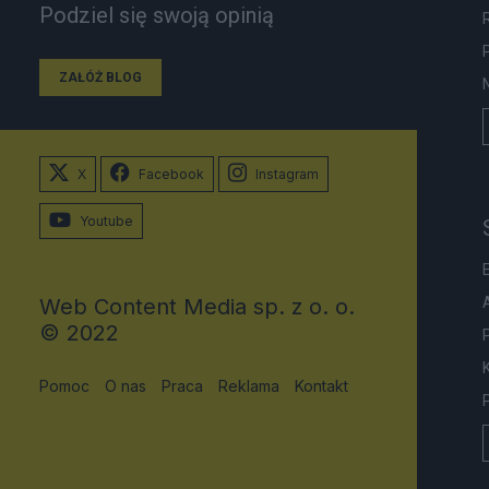
Podziel się swoją opinią
ZAŁÓŻ BLOG
X
Facebook
Instagram
Youtube
Web Content Media sp. z o. o.
© 2022
Pomoc
O nas
Praca
Reklama
Kontakt