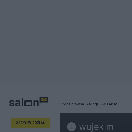
Strona główna
Blogi
wujek m
ŻEBYŚ WIEDZIAŁ
wujek m