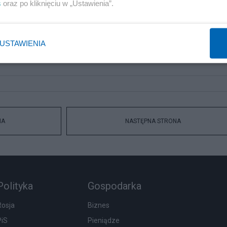
s
oraz po kliknięciu w „Ustawienia”.
USTAWIENIA
NA
NASTĘPNA STRONA
Polityka
Gospodarka
Rosja
Biznes
PiS
Pieniądze