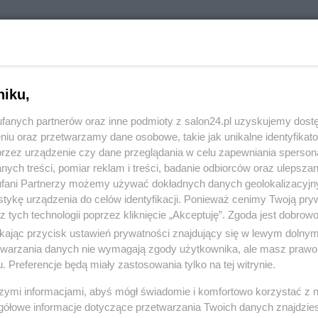
niku,
fanych partnerów oraz inne podmioty z salon24.pl uzyskujemy dost
niu oraz przetwarzamy dane osobowe, takie jak unikalne identyfikat
przez urządzenie czy dane przeglądania w celu zapewniania sperson
ych treści, pomiar reklam i treści, badanie odbiorców oraz ulepszan
fani Partnerzy możemy używać dokładnych danych geolokalizacyjn
tykę urządzenia do celów identyfikacji. Ponieważ cenimy Twoją pry
z tych technologii poprzez kliknięcie „Akceptuję”. Zgoda jest dobro
ikając przycisk ustawień prywatności znajdujący się w lewym dolny
etwarzania danych nie wymagają zgody użytkownika, ale masz prawo 
. Preferencje będą miały zastosowania tylko na tej witrynie.
szymi informacjami, abyś mógł świadomie i komfortowo korzystać z
gółowe informacje dotyczące przetwarzania Twoich danych znajdzi