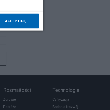
AKCEPTUJĘ
Rozmaitości
Technologie
Zdrowie
Cyfryzacja
Podróże
Badania i rozwój