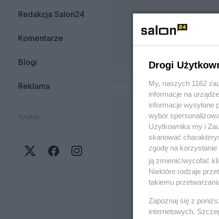
Redakcja Salon24
Komentarze
Blogi
Drogi Użytkow
My, naszych 1162 zau
Reklama
informacje na urządze
informacje wysyłane 
wybór spersonalizowan
Szukaj:
Użytkownika my i Zau
skanować charakterys
zgodę na korzystanie 
ją zmienić/wycofać kl
Niektóre rodzaje prz
takiemu przetwarzaniu
Zapoznaj się z poniż
internetowych. Szcze