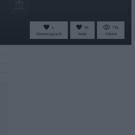
6
90
72k
Obserwujących
Notki
Odsłon