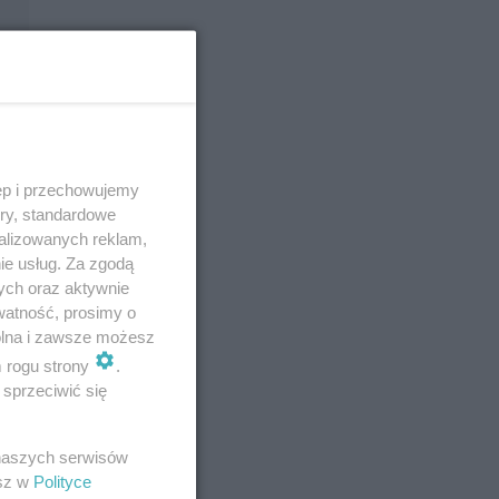
ęp i przechowujemy
ory, standardowe
alizowanych reklam,
ie usług. Za zgodą
ych oraz aktywnie
watność, prosimy o
wolna i zawsze możesz
m rogu strony
.
sprzeciwić się
 naszych serwisów
esz w
Polityce