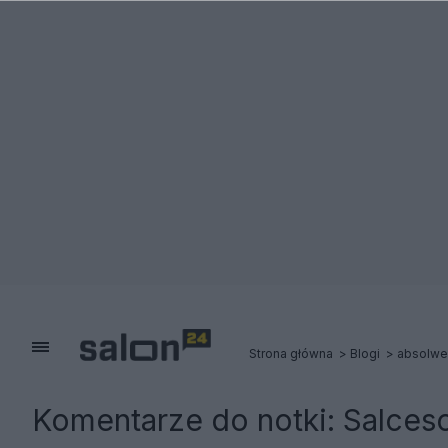
Strona główna
Blogi
absolwe
Komentarze do notki:
Salces