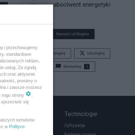
absolwent energetyki
Nowości od blogera
ęp i przechowujemy
Udostępnij
Udostępnij
ory, standardowe
alizowanych reklam,
Skomentuj
2
ie usług. Za zgodą
ych oraz aktywnie
watność, prosimy o
wolna i zawsze możesz
m rogu strony
.
sprzeciwić się
Rozmaitości
Technologie
 naszych serwisów
Wypadki
Cyfryzacja
esz w
Polityce
Moda i uroda
Badania i rozwój