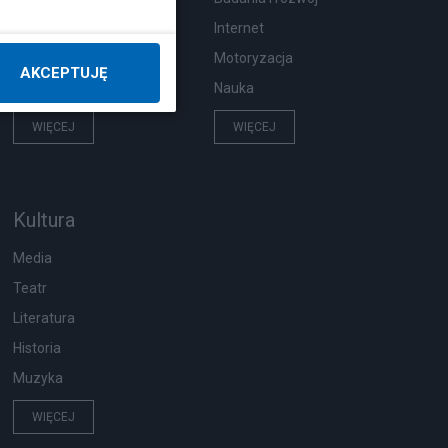
Hobby
Internet
Pogoda
Motoryzacja
AKCEPTUJĘ
Zwierzęta
Nauka
WIĘCEJ
WIĘCEJ
Kultura
Media
Teatr
Literatura
Historia
Muzyka
WIĘCEJ