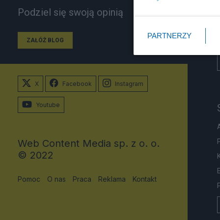
Podziel się swoją opinią
PARTNERZY
ZAŁÓŻ BLOG
X
Facebook
Instagram
Youtube
Web Content Media sp. z o. o.
© 2022
Pomoc
O nas
Praca
Reklama
Kontakt