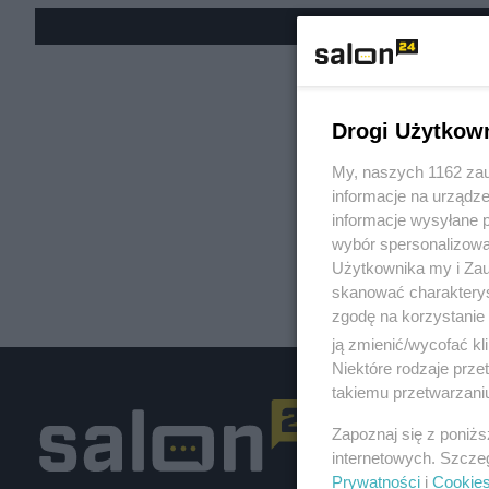
« W
Drogi Użytkow
My, naszych 1162 zau
informacje na urządze
informacje wysyłane 
wybór spersonalizowan
Użytkownika my i Zau
skanować charakterys
zgodę na korzystanie 
ją zmienić/wycofać kl
Niektóre rodzaje prz
takiemu przetwarzaniu
Zapoznaj się z poniż
internetowych. Szcze
Prywatności
i
Cookie