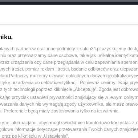
RÓĆ DO NOTKI
niku,
fanych partnerów oraz inne podmioty z salon24.pl uzyskujemy dost
niu oraz przetwarzamy dane osobowe, takie jak unikalne identyfikat
przez urządzenie czy dane przeglądania w celu zapewniania sperson
ych treści, pomiar reklam i treści, badanie odbiorców oraz ulepszan
fani Partnerzy możemy używać dokładnych danych geolokalizacyjn
tykę urządzenia do celów identyfikacji. Ponieważ cenimy Twoją pry
z tych technologii poprzez kliknięcie „Akceptuję”. Zgoda jest dobro
ikając przycisk ustawień prywatności znajdujący się w lewym dolny
etwarzania danych nie wymagają zgody użytkownika, ale masz prawo 
. Preferencje będą miały zastosowania tylko na tej witrynie.
Polityka
Gospodarka
szymi informacjami, abyś mógł świadomie i komfortowo korzystać z
PiS
Biznes
gółowe informacje dotyczące przetwarzania Twoich danych znajdzi
s
oraz po kliknięciu w „Ustawienia”.
Rząd
Pieniądze