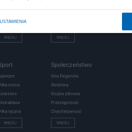
Prezydent
Centralny Port Komunikacyjny
NATO
Inwestycje
USTAWIENIA
KO
Podatki
WIĘCEJ
WIĘCEJ
Sport
Społeczeństwo
Alpinizm
Głos Regionów
Piłka nożna
Śledztwa
Kolarstwo
Służba zdrowia
Ekstraklasa
Przestępczość
Piłka ręczna
Charytatywność
WIĘCEJ
WIĘCEJ