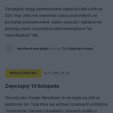
Szczegóły mogą zainteresować najwyżej kilka osób na
S24, więc żeby nie marnować czasu pozostałych, na
początek podsumowanie: żadne sztuczki i zaklęcia nie
pomogą wybić się polskiej elektroenergetyce "na
niepodległość" tak...
absolwent energetyki
na blogu
To (chyba) jest wojna
SPOŁECZEŃSTWO
10.11.2025, 16:14
Zwyczajny 10 listopada
Chociaż jutro Święto Narodowe, to nie będę się silił na
podniosły ton. Tutaj chce się widzieć czołowych polityków
i historyków. Zamiast o kwiatach i zniczach, krótko o