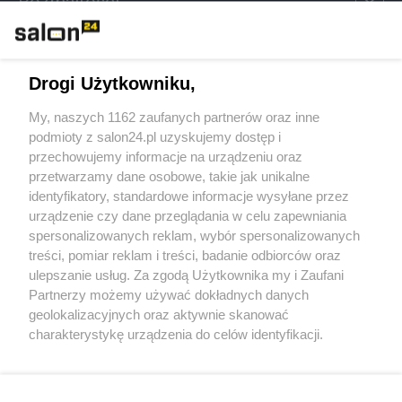
Rozmaitości
Technologie
Drogi Użytkowniku,
Sport
My, naszych 1162 zaufanych partnerów oraz inne
podmioty z salon24.pl uzyskujemy dostęp i
Społeczeństwo
przechowujemy informacje na urządzeniu oraz
przetwarzamy dane osobowe, takie jak unikalne
Kultura
identyfikatory, standardowe informacje wysyłane przez
urządzenie czy dane przeglądania w celu zapewniania
spersonalizowanych reklam, wybór spersonalizowanych
treści, pomiar reklam i treści, badanie odbiorców oraz
ulepszanie usług. Za zgodą Użytkownika my i Zaufani
X
Facebook
Instagram
Youtube
Partnerzy możemy używać dokładnych danych
geolokalizacyjnych oraz aktywnie skanować
charakterystykę urządzenia do celów identyfikacji.
Web Content Media sp. z o. o. © 2022
Ponieważ cenimy Twoją prywatność, prosimy o zgodę na
korzystanie z tych technologii poprzez kliknięcie
„Akceptuję”. Zgoda jest dobrowolna i zawsze możesz ją
Pomoc
O nas
Praca
Reklama
Kontakt