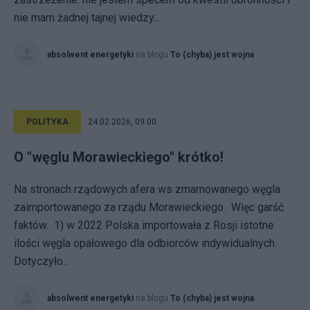
nie mam żadnej tajnej wiedzy...
absolwent energetyki
na blogu
To (chyba) jest wojna
POLITYKA
24.02.2026, 09:00
O "węglu Morawieckiego" krótko!
Na stronach rządowych afera ws zmarnowanego węgla
zaimportowanego za rządu Morawieckiego. Więc garść
faktów. 1) w 2022 Polska importowała z Rosji istotne
ilości węgla opałowego dla odbiorców indywidualnych.
Dotyczyło...
absolwent energetyki
na blogu
To (chyba) jest wojna