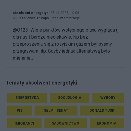
absolwent energetyki
25.11.2025, 10:06
w
Błazeństwa Trumpa i inne interpretacje
@O123 Wiele punktów wstępnego planu wygląda (
dla nas ) bardzo nieciekawie. Np bez
przeproszenia się z rosyjskim gazem bylibyśmy
przegrywami itp. Gdyby jednak alternatywą było
mielenie...
Tematy absolwent energetyki
ENERGETYKA
SOCJOLOGIA
WYBORY
PIS
SEJM I SENAT
DONALD TUSK
IMIGRANCI
SĄDOWNICTWO
EKONOMIA