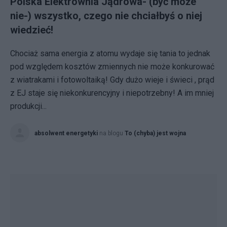
Polska Elektrownia Jądrowa- (być może
nie-) wszystko, czego nie chciałbyś o niej
wiedzieć!
Chociaż sama energia z atomu wydaje się tania to jednak
pod względem kosztów zmiennych nie może konkurować
z wiatrakami i fotowoltaiką! Gdy dużo wieje i świeci , prąd
z EJ staje się niekonkurencyjny i niepotrzebny! A im mniej
produkcji...
absolwent energetyki
na blogu
To (chyba) jest wojna