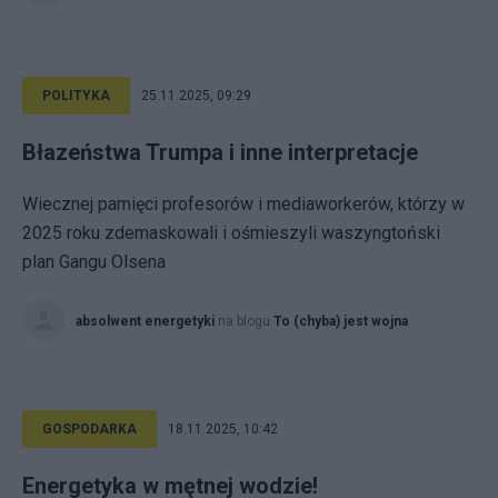
POLITYKA
25.11.2025, 09:29
Błazeństwa Trumpa i inne interpretacje
Wiecznej pamięci profesorów i mediaworkerów, którzy w
2025 roku zdemaskowali i ośmieszyli waszyngtoński
plan Gangu Olsena
absolwent energetyki
na blogu
To (chyba) jest wojna
GOSPODARKA
18.11.2025, 10:42
Energetyka w mętnej wodzie!