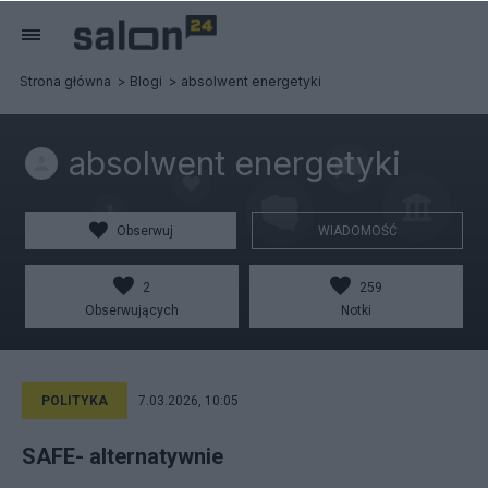
Strona główna
Blogi
absolwent energetyki
absolwent energetyki
Obserwuj
WIADOMOŚĆ
2
259
Obserwujących
Notki
POLITYKA
7.03.2026, 10:05
SAFE- alternatywnie