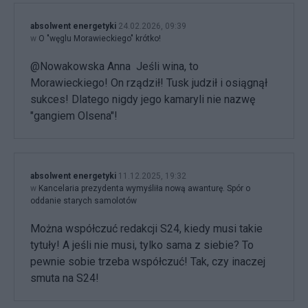
absolwent energetyki
24.02.2026, 09:39
w
O "węglu Morawieckiego" krótko!
@Nowakowska Anna Jeśli wina, to
Morawieckiego! On rządził! Tusk judził i osiągnął
sukces! Dlatego nigdy jego kamaryli nie nazwę
"gangiem Olsena"!
absolwent energetyki
11.12.2025, 19:32
w
Kancelaria prezydenta wymyśliła nową awanturę. Spór o
oddanie starych samolotów
Można współczuć redakcji S24, kiedy musi takie
tytuły! A jeśli nie musi, tylko sama z siebie? To
pewnie sobie trzeba współczuć! Tak, czy inaczej
smuta na S24!