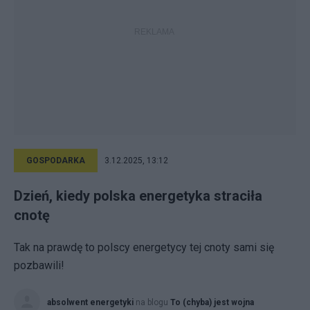
GOSPODARKA
3.12.2025, 13:12
Dzień, kiedy polska energetyka straciła
cnotę
Tak na prawdę to polscy energetycy tej cnoty sami się
pozbawili!
absolwent energetyki
na blogu
To (chyba) jest wojna