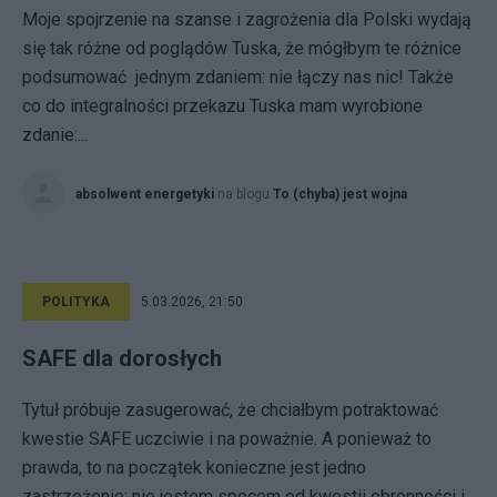
Moje spojrzenie na szanse i zagrożenia dla Polski wydają
się tak różne od poglądów Tuska, że mógłbym te różnice
podsumować jednym zdaniem: nie łączy nas nic! Także
co do integralności przekazu Tuska mam wyrobione
zdanie:...
absolwent energetyki
na blogu
To (chyba) jest wojna
POLITYKA
5.03.2026, 21:50
SAFE dla dorosłych
Tytuł próbuje zasugerować, że chciałbym potraktować
kwestie SAFE uczciwie i na poważnie. A ponieważ to
prawda, to na początek konieczne jest jedno
zastrzeżenie: nie jestem specem od kwestii obronności i