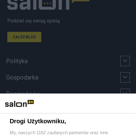
Podziel się swoją opinią
ZAŁÓŻ BLOG
Polityka
Gospodarka
Rozmaitości
Technologie
Drogi Użytkowniku,
Sport
My, naszych 1162 zaufanych partnerów oraz inne