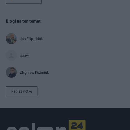
Blogi na ten temat
Jan Filip Libicki
catrw
Zbigniew Kuźmiuk
Napisz notkę