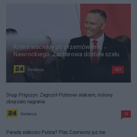
Kreml wściekły po przemówieniu
Nawrockiego. Zacharowa dostała szału
Redakcja
403
Drugi Prigożyn. Zagroził Putinowi atakiem, miliony
obejrzało nagranie
Redakcja
78
Parada słabości Putina? Plac Czerwony już nie