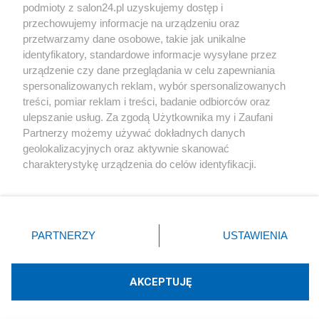
podmioty z salon24.pl uzyskujemy dostęp i
Społeczeństwo
przechowujemy informacje na urządzeniu oraz
przetwarzamy dane osobowe, takie jak unikalne
Kultura
identyfikatory, standardowe informacje wysyłane przez
urządzenie czy dane przeglądania w celu zapewniania
spersonalizowanych reklam, wybór spersonalizowanych
treści, pomiar reklam i treści, badanie odbiorców oraz
ulepszanie usług. Za zgodą Użytkownika my i Zaufani
X
Facebook
Instagram
Youtube
Partnerzy możemy używać dokładnych danych
geolokalizacyjnych oraz aktywnie skanować
charakterystykę urządzenia do celów identyfikacji.
Web Content Media sp. z o. o. © 2022
Ponieważ cenimy Twoją prywatność, prosimy o zgodę na
korzystanie z tych technologii poprzez kliknięcie
„Akceptuję”. Zgoda jest dobrowolna i zawsze możesz ją
Pomoc
O nas
Praca
Reklama
Kontakt
zmienić/wycofać klikając przycisk ustawień prywatności
PARTNERZY
USTAWIENIA
znajdujący się w lewym dolnym rogu strony
. Niektóre
rodzaje przetwarzania danych nie wymagają zgody
użytkownika, ale masz prawo sprzeciwić się takiemu
AKCEPTUJĘ
przetwarzaniu. Preferencje będą miały zastosowania tylko
Technologię dostarcza:
W3media.pl
na tej witrynie.