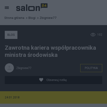
Strona główna
Blogi
Zbigniew77
102
BLOG
Zawrotna kariera współpracownika
ministra środowiska
Zbigniew77
POLITYKA
Obserwuj notkę
24.01.2018