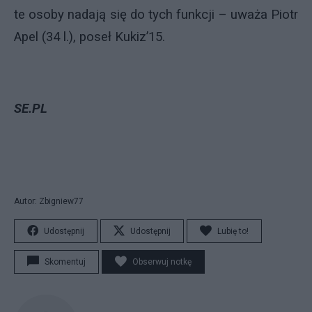
te osoby nadają się do tych funkcji – uważa Piotr
Apel (34 l.), poseł Kukiz’15.
SE.PL
Autor: Zbigniew77
Udostępnij
Udostępnij
Lubię to!
Skomentuj
Obserwuj notkę