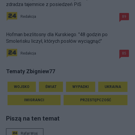
zdradza tajemnice z posiedzeń PiS
Redakcja
89
Hofman bezlitosny dla Kurskiego. "48 godzin po
Smoleńsku liczył, których posłów wyciągnąć"
Redakcja
85
Tematy Zbigniew77
WOJSKO
ŚWIAT
WYPADKI
UKRAINA
IMIGRANCI
PRZESTĘPCZOŚĆ
Piszą na ten temat
Rafał Woś