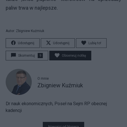
paliw trwa w najlepsze.
Autor: Zbigniew Kuźmiuk
Udostępnij
Udostępnij
Lubię to!
Skomentuj
9
Obserwuj notkę
O mnie
Zbigniew Kuźmiuk
Dr nauk ekonomicznych, Poseł na Sejm RP obecnej
kadencji
Nowości od blogera