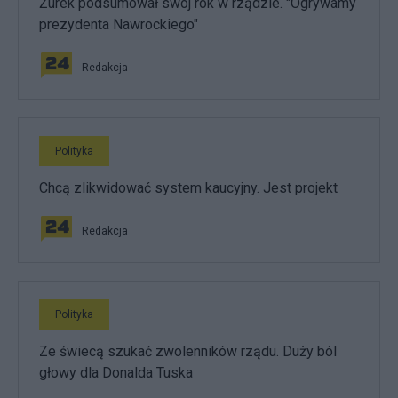
Żurek podsumował swój rok w rządzie. "Ogrywamy
prezydenta Nawrockiego"
Redakcja
Polityka
Chcą zlikwidować system kaucyjny. Jest projekt
Redakcja
Polityka
Ze świecą szukać zwolenników rządu. Duży ból
głowy dla Donalda Tuska