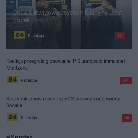
Chcą zlikwidować system kaucyjny. Jest
projekt
Redakcja
82
Koalicja przegrała głosowanie. PiS uratowało immunitet
Mentzena
Redakcja
101
Kaczyński znowu namieszał? Stanowcza odpowiedź
Bosaka
Redakcja
88
#
Sondaż