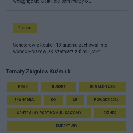
wciągnąć do klatki, ale sam marzy o ...
Polityka
Senatorowie koalicji 13 grudnia zachowali się
wobec Polaków jak szatniarz z filmu „Miś”
Tematy Zbigniew Kuźmiuk
RZĄD
BUDŻET
DONALD TUSK
EKONOMIA
KO
UE
POWÓDŹ 2024
CENTRALNY PORT KOMUNIKACYJNY
BIZNES
EMERYTURY