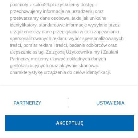
podmioty z salon24.pl uzyskujemy dostęp i
Społeczeństwo
przechowujemy informacje na urządzeniu oraz
przetwarzamy dane osobowe, takie jak unikalne
Kultura
identyfikatory, standardowe informacje wysyłane przez
urządzenie czy dane przeglądania w celu zapewniania
spersonalizowanych reklam, wybór spersonalizowanych
treści, pomiar reklam i treści, badanie odbiorców oraz
ulepszanie usług. Za zgodą Użytkownika my i Zaufani
X
Facebook
Instagram
Youtube
Partnerzy możemy używać dokładnych danych
geolokalizacyjnych oraz aktywnie skanować
charakterystykę urządzenia do celów identyfikacji.
Web Content Media sp. z o. o. © 2022
Ponieważ cenimy Twoją prywatność, prosimy o zgodę na
korzystanie z tych technologii poprzez kliknięcie
„Akceptuję”. Zgoda jest dobrowolna i zawsze możesz ją
Pomoc
O nas
Praca
Reklama
Kontakt
zmienić/wycofać klikając przycisk ustawień prywatności
PARTNERZY
USTAWIENIA
znajdujący się w lewym dolnym rogu strony
. Niektóre
rodzaje przetwarzania danych nie wymagają zgody
użytkownika, ale masz prawo sprzeciwić się takiemu
AKCEPTUJĘ
przetwarzaniu. Preferencje będą miały zastosowania tylko
Technologię dostarcza:
W3media.pl
na tej witrynie.