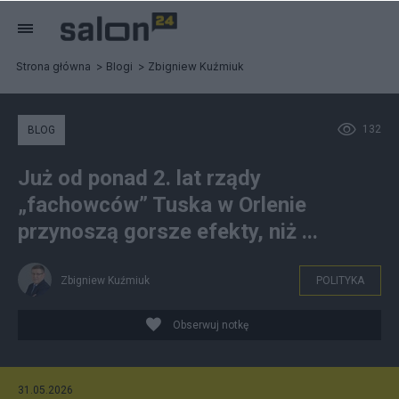
Strona główna
Blogi
Zbigniew Kuźmiuk
132
BLOG
Już od ponad 2. lat rządy
„fachowców” Tuska w Orlenie
przynoszą gorsze efekty, niż ...
Zbigniew Kuźmiuk
POLITYKA
Obserwuj notkę
31.05.2026