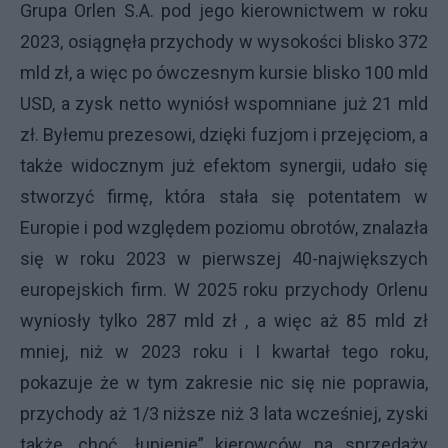
Grupa Orlen S.A. pod jego kierownictwem w roku
2023, osiągnęła przychody w wysokości blisko 372
mld zł, a więc po ówczesnym kursie blisko 100 mld
USD, a zysk netto wyniósł wspomniane już 21 mld
zł. Byłemu prezesowi, dzięki fuzjom i przejęciom, a
także widocznym już efektom synergii, udało się
stworzyć firmę, która stała się potentatem w
Europie i pod względem poziomu obrotów, znalazła
się w roku 2023 w pierwszej 40-największych
europejskich firm. W 2025 roku przychody Orlenu
wyniosły tylko 287 mld zł , a więc aż 85 mld zł
mniej, niż w 2023 roku i I kwartał tego roku,
pokazuje że w tym zakresie nic się nie poprawia,
przychody aż 1/3 niższe niż 3 lata wcześniej, zyski
także ,choć „łupienie” kierowców na sprzedaży