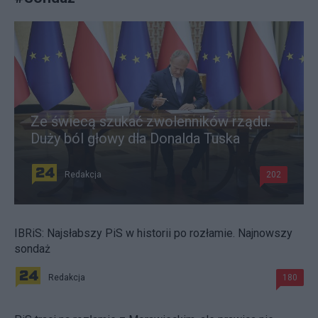
Ze świecą szukać zwolenników rządu.
Duży ból głowy dla Donalda Tuska
Redakcja
202
IBRiS: Najsłabszy PiS w historii po rozłamie. Najnowszy
sondaż
Redakcja
180