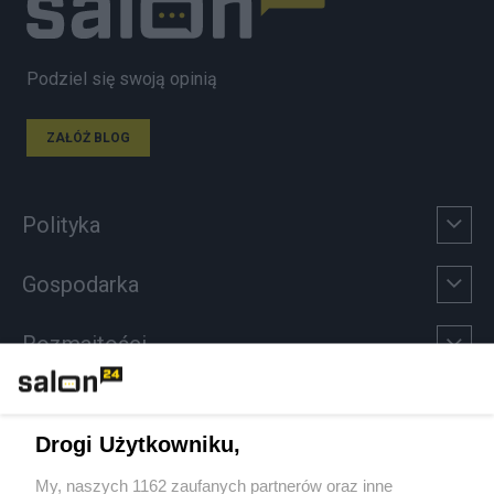
Podziel się swoją opinią
ZAŁÓŻ BLOG
Polityka
Gospodarka
Rozmaitości
Technologie
Drogi Użytkowniku,
Sport
My, naszych 1162 zaufanych partnerów oraz inne