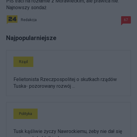
PiS traci na rozłamie z Morawieckim, ale prawica nie.
Najnowszy sondaż
Redakcja
67
Najpopularniejsze
Rząd
Felietonista Rzeczpospolitej o skutkach rządów
Tuska- pozorowany rozwój ...
Polityka
Tusk kąśliwie życzy Nawrockiemu, żeby nie dał się