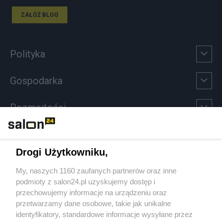
ZAŁÓŻ BLOG
Polityka
Gospodarka
Rozmaitości
Technologie
Drogi Użytkowniku,
Sport
My, naszych 1160 zaufanych partnerów oraz inne
podmioty z salon24.pl uzyskujemy dostęp i
Społeczeństwo
przechowujemy informacje na urządzeniu oraz
przetwarzamy dane osobowe, takie jak unikalne
Kultura
identyfikatory, standardowe informacje wysyłane przez