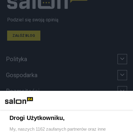
Podziel się swoją opinią
ZAŁÓŻ BLOG
Polityka
Gospodarka
Rozmaitości
Technologie
Drogi Użytkowniku,
Sport
My, naszych 1162 zaufanych partnerów oraz inne