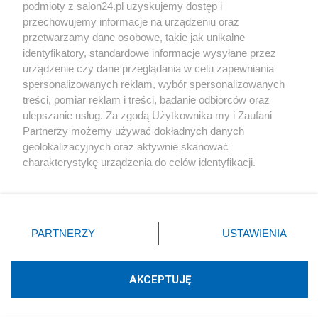
podmioty z salon24.pl uzyskujemy dostęp i
Społeczeństwo
przechowujemy informacje na urządzeniu oraz
przetwarzamy dane osobowe, takie jak unikalne
Kultura
identyfikatory, standardowe informacje wysyłane przez
urządzenie czy dane przeglądania w celu zapewniania
spersonalizowanych reklam, wybór spersonalizowanych
treści, pomiar reklam i treści, badanie odbiorców oraz
ulepszanie usług. Za zgodą Użytkownika my i Zaufani
X
Facebook
Instagram
Youtube
Partnerzy możemy używać dokładnych danych
geolokalizacyjnych oraz aktywnie skanować
charakterystykę urządzenia do celów identyfikacji.
Web Content Media sp. z o. o. © 2022
Ponieważ cenimy Twoją prywatność, prosimy o zgodę na
korzystanie z tych technologii poprzez kliknięcie
„Akceptuję”. Zgoda jest dobrowolna i zawsze możesz ją
Pomoc
O nas
Praca
Reklama
Kontakt
zmienić/wycofać klikając przycisk ustawień prywatności
PARTNERZY
USTAWIENIA
znajdujący się w lewym dolnym rogu strony
. Niektóre
rodzaje przetwarzania danych nie wymagają zgody
użytkownika, ale masz prawo sprzeciwić się takiemu
AKCEPTUJĘ
przetwarzaniu. Preferencje będą miały zastosowania tylko
Technologię dostarcza:
W3media.pl
na tej witrynie.