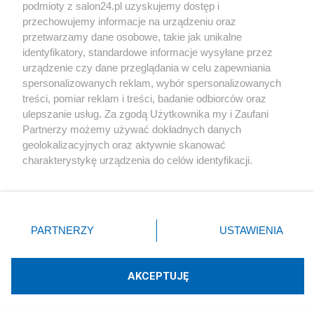
podmioty z salon24.pl uzyskujemy dostęp i
Społeczeństwo
przechowujemy informacje na urządzeniu oraz
przetwarzamy dane osobowe, takie jak unikalne
Kultura
identyfikatory, standardowe informacje wysyłane przez
urządzenie czy dane przeglądania w celu zapewniania
spersonalizowanych reklam, wybór spersonalizowanych
treści, pomiar reklam i treści, badanie odbiorców oraz
ulepszanie usług. Za zgodą Użytkownika my i Zaufani
X
Facebook
Instagram
Youtube
Partnerzy możemy używać dokładnych danych
geolokalizacyjnych oraz aktywnie skanować
charakterystykę urządzenia do celów identyfikacji.
Web Content Media sp. z o. o. © 2022
Ponieważ cenimy Twoją prywatność, prosimy o zgodę na
korzystanie z tych technologii poprzez kliknięcie
„Akceptuję”. Zgoda jest dobrowolna i zawsze możesz ją
Pomoc
O nas
Praca
Reklama
Kontakt
zmienić/wycofać klikając przycisk ustawień prywatności
PARTNERZY
USTAWIENIA
znajdujący się w lewym dolnym rogu strony
. Niektóre
rodzaje przetwarzania danych nie wymagają zgody
użytkownika, ale masz prawo sprzeciwić się takiemu
AKCEPTUJĘ
przetwarzaniu. Preferencje będą miały zastosowania tylko
Technologię dostarcza:
W3media.pl
na tej witrynie.