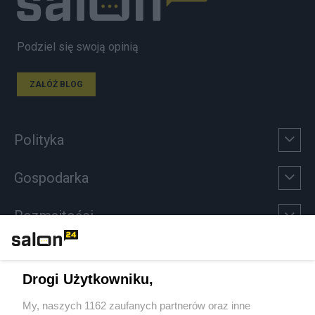
Podziel się swoją opinią
ZAŁÓŻ BLOG
Polityka
Gospodarka
Rozmaitości
Technologie
Drogi Użytkowniku,
Sport
My, naszych 1162 zaufanych partnerów oraz inne