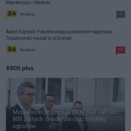
Marrakeszu i Madrytu
Redakcja
1
Audyt Szpitala Południowego potwierdził najgorsze.
Trzaskowski musiał to przyznać
Redakcja
79
#
800 plus
Morawiecki proponuje 3600 plus zamiast
800 złotych. Środki dla rodzin byłyby
ogromne