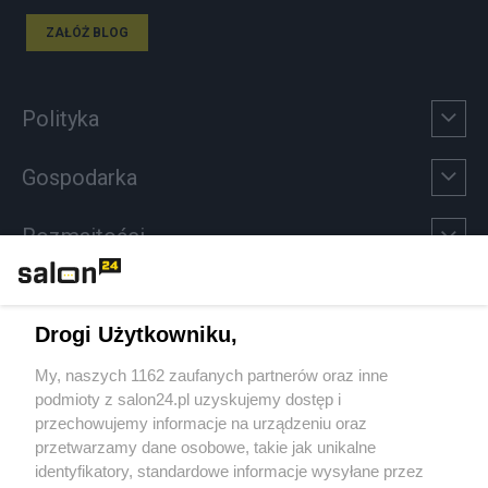
ZAŁÓŻ BLOG
Polityka
Gospodarka
Rozmaitości
Technologie
Drogi Użytkowniku,
Sport
My, naszych 1162 zaufanych partnerów oraz inne
podmioty z salon24.pl uzyskujemy dostęp i
Społeczeństwo
przechowujemy informacje na urządzeniu oraz
przetwarzamy dane osobowe, takie jak unikalne
Kultura
identyfikatory, standardowe informacje wysyłane przez