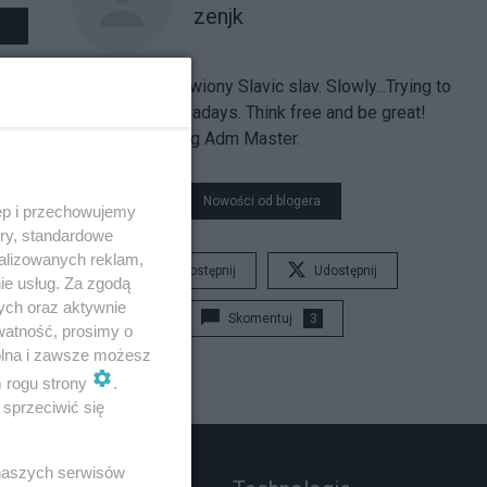
zenjk
spokojny - zdziwiony Slavic slav. Slowly...Trying to
be HUMAN nowadays. Think free and be great!
#TBI Recovering Adm Master.
Nowości od blogera
ęp i przechowujemy
ory, standardowe
alizowanych reklam,
Udostępnij
Udostępnij
ie usług. Za zgodą
ych oraz aktywnie
Skomentuj
3
watność, prosimy o
wolna i zawsze możesz
m rogu strony
.
sprzeciwić się
 naszych serwisów