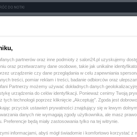
RÓĆ DO NOTKI
niku,
fanych partnerów oraz inne podmioty z salon24.pl uzyskujemy dost
niu oraz przetwarzamy dane osobowe, takie jak unikalne identyfikat
przez urządzenie czy dane przeglądania w celu zapewniania sperson
ych treści, pomiar reklam i treści, badanie odbiorców oraz ulepszan
fani Partnerzy możemy używać dokładnych danych geolokalizacyjn
tykę urządzenia do celów identyfikacji. Ponieważ cenimy Twoją pry
z tych technologii poprzez kliknięcie „Akceptuję”. Zgoda jest dobro
ikając przycisk ustawień prywatności znajdujący się w lewym dolny
etwarzania danych nie wymagają zgody użytkownika, ale masz prawo 
. Preferencje będą miały zastosowania tylko na tej witrynie.
szymi informacjami, abyś mógł świadomie i komfortowo korzystać z