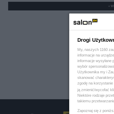
« W
Drogi Użytkow
My, naszych 1160 zau
informacje na urządze
informacje wysyłane 
wybór spersonalizowan
Użytkownika my i Zau
skanować charakterys
zgodę na korzystanie 
ją zmienić/wycofać kl
Niektóre rodzaje prz
takiemu przetwarzaniu
Zapoznaj się z poniż