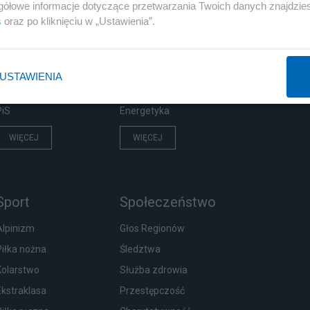
Polityka
Gospodarka
gółowe informacje dotyczące przetwarzania Twoich danych znajdzi
s
oraz po kliknięciu w „Ustawienia”.
NATO
Centralny Port Komunikacyjny
KO
Inwestycje
Prezydent
Biznes
USTAWIENIA
Imigranci
Podatki
PiS
Energetyka
WIĘCEJ
WIĘCEJ
Sport
Społeczeństwo
Alpinizm
Głos Regionów
Piłka nożna
Śledztwa
Kolarstwo
Służba zdrowia
Ekstraklasa
Przestępczość