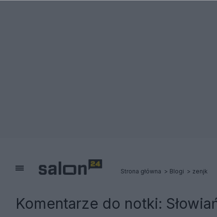
Strona główna
Blogi
zenjk
Komentarze do notki:
Słowia