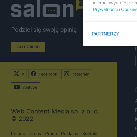
internetowych. Szcze
Prywatności
i
Cookie
Podziel się swoją opinią
PARTNERZY
ZAŁÓŻ BLOG
X
Facebook
Instagram
Youtube
Web Content Media sp. z o. o.
© 2022
Pomoc
O nas
Praca
Reklama
Kontakt