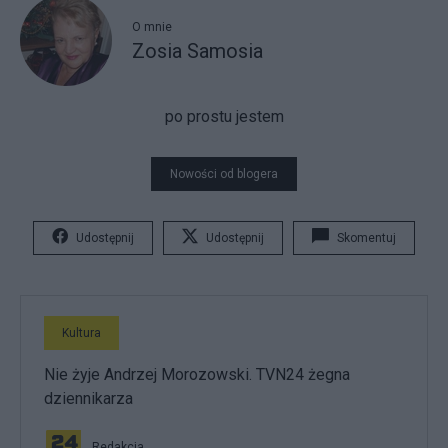
O mnie
Zosia Samosia
po prostu jestem
Nowości od blogera
Udostępnij
Udostępnij
Skomentuj
Kultura
Nie żyje Andrzej Morozowski. TVN24 żegna
dziennikarza
Redakcja