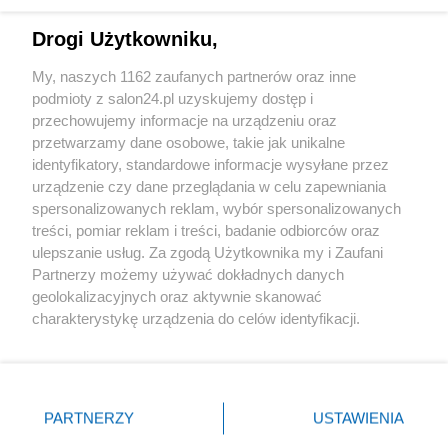
Technologie
Drogi Użytkowniku,
Sport
My, naszych 1162 zaufanych partnerów oraz inne
podmioty z salon24.pl uzyskujemy dostęp i
Społeczeństwo
przechowujemy informacje na urządzeniu oraz
przetwarzamy dane osobowe, takie jak unikalne
Kultura
identyfikatory, standardowe informacje wysyłane przez
urządzenie czy dane przeglądania w celu zapewniania
spersonalizowanych reklam, wybór spersonalizowanych
treści, pomiar reklam i treści, badanie odbiorców oraz
ulepszanie usług. Za zgodą Użytkownika my i Zaufani
X
Facebook
Instagram
Youtube
Partnerzy możemy używać dokładnych danych
geolokalizacyjnych oraz aktywnie skanować
charakterystykę urządzenia do celów identyfikacji.
Web Content Media sp. z o. o. © 2022
Ponieważ cenimy Twoją prywatność, prosimy o zgodę na
korzystanie z tych technologii poprzez kliknięcie
„Akceptuję”. Zgoda jest dobrowolna i zawsze możesz ją
Pomoc
O nas
Praca
Reklama
Kontakt
zmienić/wycofać klikając przycisk ustawień prywatności
PARTNERZY
USTAWIENIA
znajdujący się w lewym dolnym rogu strony
. Niektóre