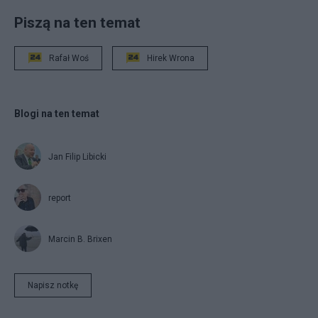
Piszą na ten temat
Rafał Woś
Hirek Wrona
Blogi na ten temat
Jan Filip Libicki
report
Marcin B. Brixen
Napisz notkę